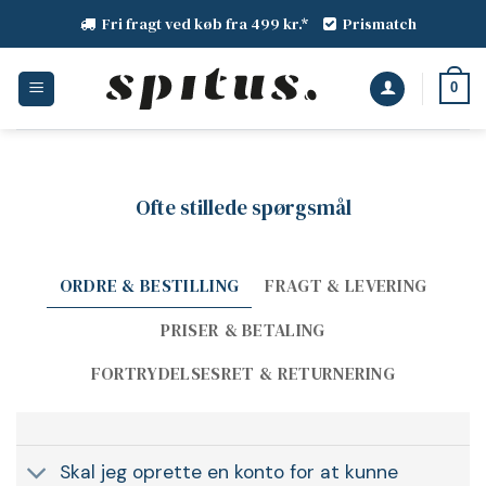
Fortsæt
Fri fragt ved køb fra 499 kr.*
Prismatch
til
indhold
0
Ofte stillede spørgsmål
ORDRE & BESTILLING
FRAGT & LEVERING
PRISER & BETALING
FORTRYDELSESRET & RETURNERING
Skal jeg oprette en konto for at kunne