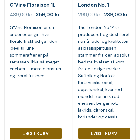
G’Vine Floraison 1L
London No. 1
Den
Den
Den
Den
489,00
kr.
359,00
kr.
299,00
kr.
239,00
kr.
oprindelige
aktuelle
oprindelige
aktue
pris
pris
pris
pris
G'Vine Floraison er en
The London No.1® er
var:
er:
var:
er:
489,00 kr..
359,00 kr..
299,00 kr..
239,0
anderledes gin, hvis
produceret og destilleret
florale friskhed gør den
i små fade, og kvaliteten
idéel til lune
af basisspiritussen
sommeraftener på
stammer fra den absolut
terrassen. Ikke så meget
bedste kvalitet af korn
enebær – mere blomster
fra de solrige marker i
og froral friskhed.
Suffolk og Norfolk.
Botanicals; kanel,
appelsinskal, kvanrod,
mandel, sar, irsk rod,
enebær, bergamot,
lakrids, citronskal,
koriander og cassia
LÆG I KURV
LÆG I KURV