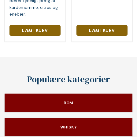
bærer tydeligt præg af
kardemomme, citrus og
enebær.
LÆG I KURV
LÆG I KURV
Populære kategorier
ROM
WHISKY