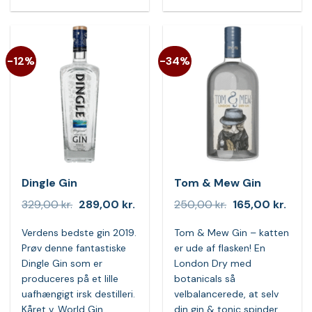
-12%
-34%
Dingle Gin
Tom & Mew Gin
Den
Den
Den
Den
329,00
kr.
289,00
kr.
250,00
kr.
165,00
kr.
oprindelige
aktuelle
oprindelige
aktue
pris
pris
pris
pris
Verdens bedste gin 2019.
Tom & Mew Gin – katten
var:
er:
var:
er:
329,00 kr..
289,00 kr..
250,00 kr..
165,0
Prøv denne fantastiske
er ude af flasken! En
Dingle Gin som er
London Dry med
produceres på et lille
botanicals så
uafhængigt irsk destilleri.
velbalancerede, at selv
Kåret v. World Gin
din gin & tonic spinder.