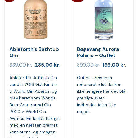
Ableforth’s Bathtub
Bøgevang Aurora
Gin
Polaris – Outlet
Den
Den
Den
Den
339,00
kr.
285,00
kr.
399,00
kr.
199,00
kr.
oprindelige
aktuelle
oprindelige
aktue
pris
pris
pris
pris
Ableforth's Bathtub Gin
Outlet - prisen er
var:
er:
var:
er:
339,00 kr..
285,00 kr..
399,00 kr..
199,0
vandt i 2016 Guldvinder
reduceret idet flasken
v. World Gin Awards, og
ikke længere har det blå-
blev køret som Worlds
grønlige skær -
Best Compound Gin,
indholdet fejler ikke
2020 v. World Gin
noget.
Awards. En fantastisk gin
med en næsten cremet
konsistens, og smagen