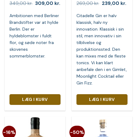
Den
Den
Den
Den
349,00
kr.
309,00
kr.
269,00
kr.
239,00
kr.
oprindelige
aktuelle
oprindelige
aktue
pris
pris
pris
pris
Ambitionen med Berliner
Citadelle Gin er halv
var:
er:
var:
er:
349,00 kr..
309,00 kr..
269,00 kr..
239,0
Brandstifter var at hylde
klassisk, halv ny
Berlin. Der er
innovation. Klassisk i sin
hyldeblomster i fuldt
stil, men innovativ i sin
flor, og søde noter fra
tilblivelse og
skovenes
produktionssted. Den
sommerblomster.
kan mixes med de fleste
tonics. Vi kan klart
anbefale den i en Gimlet,
Moonlight Cocktail eller
Gin Fizz.
LÆG I KURV
LÆG I KURV
-16%
-50%