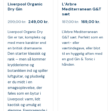
Liverpool Organic
L’Arbre
Dry Gin
Mediterranean G&T
sæt
Den
Den
Den
Den
299,00
kr.
249,00
kr.
187,00
kr.
169,00
kr.
oprindelige
aktuelle
oprindelige
aktuel
pris
pris
pris
pris
Liverpool Organic Dry
L'Arbre Mediterranean
var:
er:
var:
er:
299,00 kr..
249,00 kr..
187,00 kr..
169,00
Gin er tør, kompleks og
G&T sæt. Perfekt som en
med mere karakter end
vært- eller
en britisk dramaserie.
værtindegave, eller blot
Den starter klassisk og
til en hyggelig aften med
en god Gin & Tonic i
rank – men så kommer
hånden.
krydderierne og
botanikken ind og spiller
luftguitar, og pludselig
er du midt i en
smagsoplevelse, der
føles som en bytur i
Liverpool: varm, lidt
kaotisk og umulig at
glemme. Fremragende i