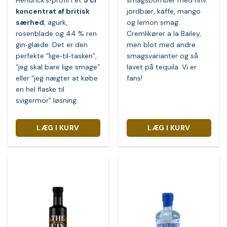
196,00 kr..
169,00
Hendrick’s‑profil i et
5 cl
smagsbomber med hhv.
koncentrat af britisk
jordbær, kaffe, mango
særhed
, agurk,
og lemon smag.
rosenblade og 44 % ren
Cremlikører a la Bailey,
gin‑glæde. Det er den
men blot med andre
perfekte “lige‑til‑tasken”,
smagsvarianter og så
“jeg skal bare lige smage”
lavet på tequila. Vi er
eller “jeg nægter at købe
fans!
en hel flaske til
svigermor” løsning.
LÆG I KURV
LÆG I KURV