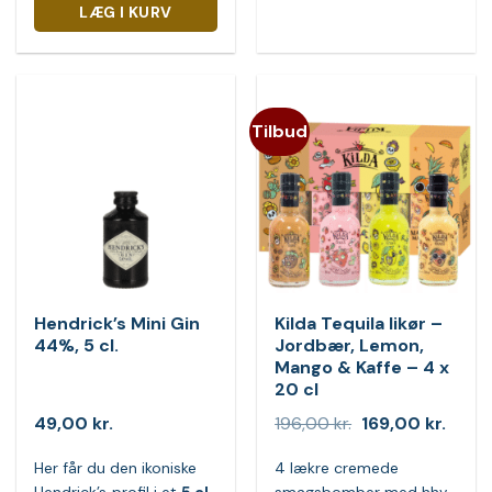
LÆG I KURV
Tilbud
Hendrick’s Mini Gin
Kilda Tequila likør –
44%, 5 cl.
Jordbær, Lemon,
Mango & Kaffe – 4 x
20 cl
Den
Den
49,00
kr.
196,00
kr.
169,00
kr.
oprindelige
aktuel
pris
pris
Her får du den ikoniske
4 lækre cremede
var:
er: