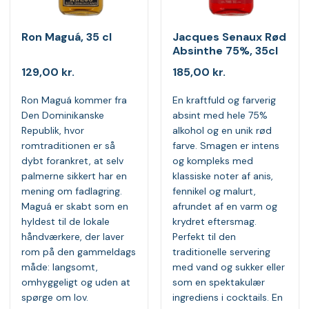
Ron Maguá, 35 cl
Jacques Senaux Rød
Absinthe 75%, 35cl
129,00
kr.
185,00
kr.
Ron Maguá kommer fra
En kraftfuld og farverig
Den Dominikanske
absint med hele 75%
Republik, hvor
alkohol og en unik rød
romtraditionen er så
farve. Smagen er intens
dybt forankret, at selv
og kompleks med
palmerne sikkert har en
klassiske noter af anis,
mening om fadlagring.
fennikel og malurt,
Maguá er skabt som en
afrundet af en varm og
hyldest til de lokale
krydret eftersmag.
håndværkere, der laver
Perfekt til den
rom på den gammeldags
traditionelle servering
måde: langsomt,
med vand og sukker eller
omhyggeligt og uden at
som en spektakulær
spørge om lov.
ingrediens i cocktails. En