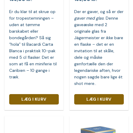
Er du klar til at skrue op
Der er gaver, og så er der
for tropestemningen –
gaver med glas
. Denne
uden at tømme
gaveæske med 2
barskabet eller
originale glas fra
bondegården? Så sig
Jägermeister er ikke bare
“hola” til Bacardi Carta
en flaske – det er en
Blanca i praktisk 10-pak
invitation til at skåle,
med 5 cl flasker. Det er
dele og måske
som at få en miniferie til
genfortælle den der
Caribien – 10 gange i
legendariske aften, hvor
træk.
nogen sagde bare lige ét
shot mere..
LÆG I KURV
LÆG I KURV