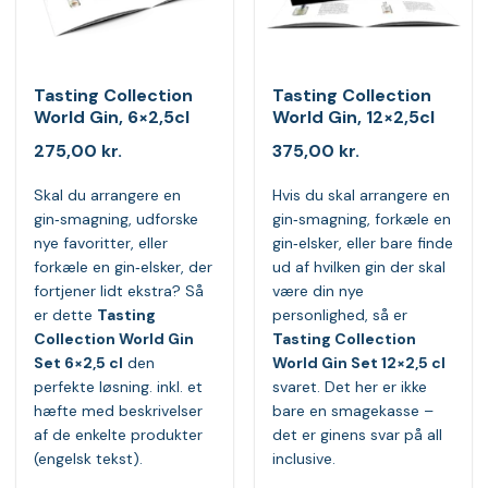
Tasting Collection
Tasting Collection
World Gin, 6×2,5cl
World Gin, 12×2,5cl
275,00
kr.
375,00
kr.
Skal du arrangere en
Hvis du skal arrangere en
gin‑smagning, udforske
gin‑smagning, forkæle en
nye favoritter, eller
gin‑elsker, eller bare finde
forkæle en gin‑elsker, der
ud af hvilken gin der skal
fortjener lidt ekstra? Så
være din nye
er dette
Tasting
personlighed, så er
Collection World Gin
Tasting Collection
Set 6×2,5 cl
den
World Gin Set 12×2,5 cl
perfekte løsning. inkl. et
svaret. Det her er ikke
hæfte med beskrivelser
bare en smagekasse –
af de enkelte produkter
det er ginens svar på all
(engelsk tekst).
inclusive.