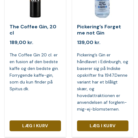
The Coffee Gin, 20
Pickering’s Forget
cl
me not Gin
189,00
kr.
139,00
kr.
The Coffee Gin 20 cl. er
Pickering’s Gin er
en fusion af den bedste
håndlavet i Edinburgh, og
kaffe og den bedste gin.
baserer sig på Indiske
Forrygende kaffe-gin,
opskrifter fra 1947.Denne
som du kun finder på
variant har et blåligt
Spitus.dk.
skær, og
hovedattraktionen er
anvendelsen af forglem-
mig-ej-blomsternen.
LÆG I KURV
LÆG I KURV