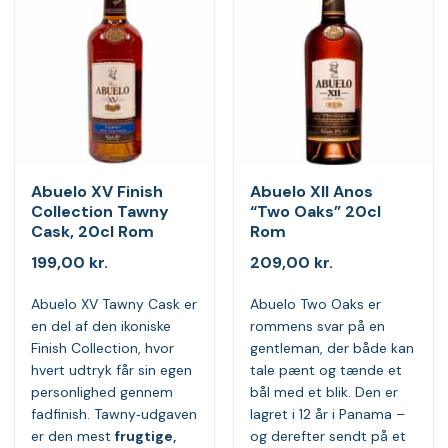
Abuelo XV Finish
Abuelo XII Anos
Collection Tawny
“Two Oaks” 20cl
Cask, 20cl Rom
Rom
199,00
kr.
209,00
kr.
Abuelo XV Tawny Cask er
Abuelo Two Oaks er
en del af den ikoniske
rommens svar på en
Finish Collection, hvor
gentleman, der både kan
hvert udtryk får sin egen
tale pænt og tænde et
personlighed gennem
bål med et blik. Den er
fadfinish. Tawny‑udgaven
lagret i 12 år i Panama –
er den mest
frugtige,
og derefter sendt på et