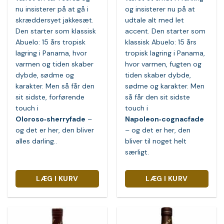
nu insisterer på at gå i
og insisterer nu på at
skræddersyet jakkesæt.
udtale alt med let
Den starter som klassisk
accent. Den starter som
Abuelo: 15 års tropisk
klassisk Abuelo: 15 års
lagring i Panama, hvor
tropisk lagring i Panama,
varmen og tiden skaber
hvor varmen, fugten og
dybde, sødme og
tiden skaber dybde,
karakter. Men så får den
sødme og karakter. Men
sit sidste, forførende
så får den sit sidste
touch i
touch i
Oloroso‑sherryfade
–
Napoleon‑cognacfade
og det er her, den bliver
– og det er her, den
alles darling..
bliver til noget helt
særligt.
LÆG I KURV
LÆG I KURV