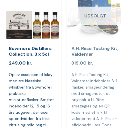
UDSOLGT
Bowmore Distillers
A.H. Riise Tasting Kit,
Collection, 3 x 5cl
Valdemar
249,00
kr.
319,00
kr.
Oplev essensen af Islay
A.H. Riise Tasting Kit,
med tre klassiske
Valdemar indeholder 8+1
whiskyer fra Bowmore i
flasker, smageunderlag
praktiske
med smagenoter, et
miniatureflasker. Sættet
originalt A.H. Riise
indeholder 12, 15 og 18
smageglas og en QR-
års udgaver, der viser
kode med et link til
spændvidden fra frisk
videoer med A. H. Riise -
citrus og mild røg til
aficionado Lars Code