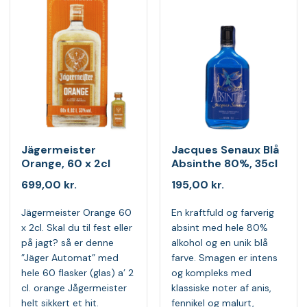
Jägermeister
Jacques Senaux Blå
Orange, 60 x 2cl
Absinthe 80%, 35cl
699,00
kr.
195,00
kr.
Jägermeister Orange 60
En kraftfuld og farverig
x 2cl. Skal du til fest eller
absint med hele 80%
på jagt? så er denne
alkohol og en unik blå
”Jäger Automat” med
farve. Smagen er intens
hele 60 flasker (glas) a’ 2
og kompleks med
cl. orange Jågermeister
klassiske noter af anis,
helt sikkert et hit.
fennikel og malurt,