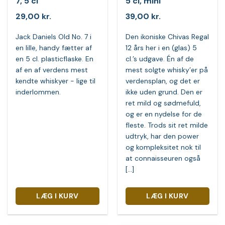
7, 5 cl
5 cl, mini
29,00
kr.
39,00
kr.
Jack Daniels Old No. 7 i
Den ikoniske Chivas Regal
en lille, handy fætter af
12 års her i en (glas) 5
en 5 cl. plasticflaske. En
cl.’s udgave. Én af de
af en af verdens mest
mest solgte whisky’er på
kendte whiskyer - lige til
verdensplan, og det er
inderlommen.
ikke uden grund. Den er
ret mild og sødmefuld,
og er en nydelse for de
fleste. Trods sit ret milde
udtryk, har den power
og kompleksitet nok til
at connaisseuren også
[...]
LÆG I KURV
LÆG I KURV