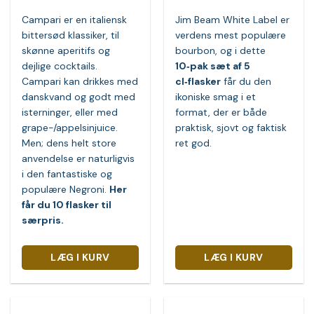
Campari er en italiensk
Jim Beam White Label er
bittersød klassiker, til
verdens mest populære
skønne aperitifs og
bourbon, og i dette
dejlige cocktails.
10‑pak sæt af 5
Campari kan drikkes med
cl‑flasker
får du den
danskvand og godt med
ikoniske smag i et
isterninger, eller med
format, der er både
grape-/appelsinjuice.
praktisk, sjovt og faktisk
Men; dens helt store
ret god.
anvendelse er naturligvis
i den fantastiske og
populære Negroni.
Her
får du 10 flasker til
særpris.
LÆG I KURV
LÆG I KURV