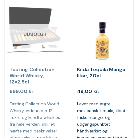
UDSOLGT
Tasting Collection
Kilda Tequila Mango
World Whisky,
likør, 20cl
12×2,5cl
699,00
kr.
49,00
kr.
Tasting Collection World
Lavet med ægte
Whisky, indeholder 12
mexicansk tequila, tilsat
lækre og kendte whiskies
friske mango, og
fra hele verden, inkl. et
udgangspunktet,
hæfte med beskrivelser
håndværket og
af de enkelte produkter
ingredienserne er i orden,