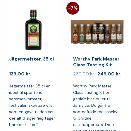
-7%
Jägermeister, 35 cl
Worthy Park Master
Class Tasting Kit
Den
Den
139,00
kr.
269,00
kr.
249,00
kr.
oprindelige
aktu
pris
pris
Jägermeister 35 cl er
Worthy Park Master
var:
er:
269,00 kr..
249,
ideel til spontane
Class Tasting Kit er
sammenkomster,
genialt hvis du er til
festivaler, skovture eller
Jamaica. Du går fra
som en gave til den ven,
sødmefulde melassekys
der altid siger “jeg tager
til brutale
bare en lille én".
esteruppercuts. Det er
som en smagsmæssig