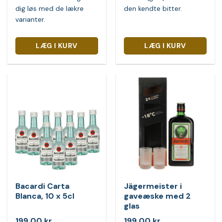
dig løs med de lækre
den kendte bitter.
varianter.
LÆG I KURV
LÆG I KURV
Bacardi Carta
Jägermeister i
Blanca, 10 x 5cl
gaveæske med 2
glas
199,00
kr.
199,00
kr.