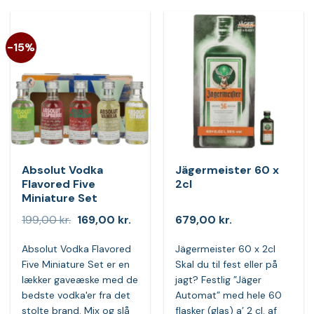
-15%
Absolut Vodka
Jägermeister 60 x
Flavored Five
2cl
Miniature Set
Den
Den
199,00
kr.
169,00
kr.
679,00
kr.
oprindelige
aktuelle
pris
pris
Absolut Vodka Flavored
Jägermeister 60 x 2cl
var:
er:
199,00 kr..
169,00 kr..
Five Miniature Set er en
Skal du til fest eller på
lækker gaveæske med de
jagt? Festlig ”Jäger
bedste vodka'er fra det
Automat” med hele 60
stolte brand. Mix og slå
flasker (glas) a’ 2 cl. af