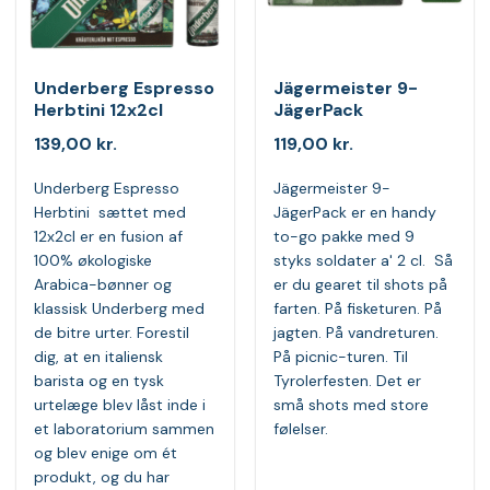
Underberg Espresso
Jägermeister 9-
Herbtini 12x2cl
JägerPack
139,00
kr.
119,00
kr.
Underberg Espresso
Jägermeister 9-
Herbtini sættet med
JägerPack er en handy
12x2cl er en fusion af
to-go pakke med 9
100% økologiske
styks soldater a' 2 cl. Så
Arabica-bønner og
er du gearet til shots på
klassisk Underberg med
farten. På fisketuren. På
de bitre urter. Forestil
jagten. På vandreturen.
dig, at en italiensk
På picnic-turen. Til
barista og en tysk
Tyrolerfesten. Det er
urtelæge blev låst inde i
små shots med store
et laboratorium sammen
følelser.
og blev enige om ét
produkt, og du har