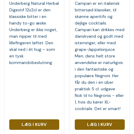
Underberg Natural Herbal
Campari er en italiensk
Digestif 12x2cl er den
bittersød klassiker, til
klassiske bitter i en
skønne aperitifs og
handy to-go æske.
dejlige cocktails.
Underberg er ikke noget,
Campari kan drikkes med
man nipper til med
danskvand og godt med
lillefingeren løftet. Den
isterninger, eller med
skal ned i ét hug – som
grape-/appelsinjuice.
en tysk
Men; dens helt store
kommandobeslutning.
anvendelse er naturligvis
i den fantastiske og
populære Negroni. Her
får du den i en über
praktisk 5 cl. udgave.
Nok til to Negronis - eller
1, hvis du kører XL-
cocktails. Det er smart!
LÆG I KURV
LÆG I KURV