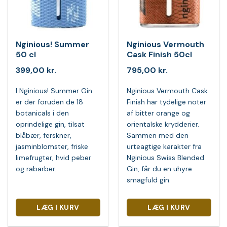
Nginious! Summer
Nginious Vermouth
50 cl
Cask Finish 50cl
399,00
kr.
795,00
kr.
I Nginious! Summer Gin
Nginious Vermouth Cask
er der foruden de 18
Finish har tydelige noter
botanicals i den
af bitter orange og
oprindelige gin, tilsat
orientalske krydderier.
blåbær, ferskner,
Sammen med den
jasminblomster, friske
urteagtige karakter fra
limefrugter, hvid peber
Nginious Swiss Blended
og rabarber.
Gin, får du en uhyre
smagfuld gin.
LÆG I KURV
LÆG I KURV