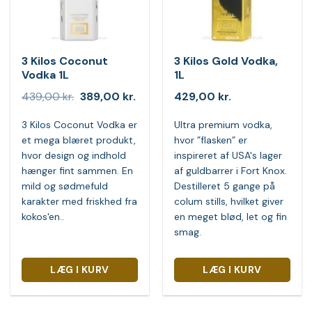
3 Kilos Coconut
3 Kilos Gold Vodka,
Vodka 1L
1L
Den
Den
439,00
kr.
389,00
kr.
429,00
kr.
oprindelige
aktuelle
pris
pris
3 Kilos Coconut Vodka er
Ultra premium vodka,
var:
er:
439,00 kr..
389,00 kr..
et mega blæret produkt,
hvor ”flasken” er
hvor design og indhold
inspireret af USA's lager
hænger fint sammen. En
af guldbarrer i Fort Knox.
mild og sødmefuld
Destilleret 5 gange på
karakter med friskhed fra
colum stills, hvilket giver
kokos'en..
en meget blød, let og fin
smag.
LÆG I KURV
LÆG I KURV