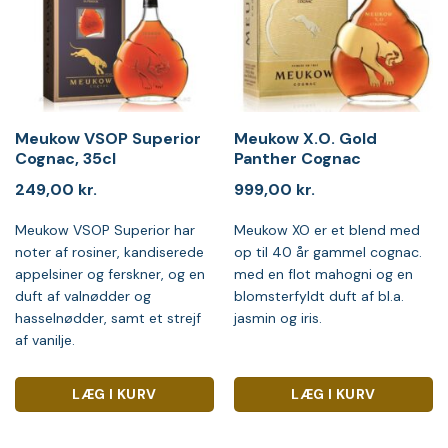
Meukow VSOP Superior
Meukow X.O. Gold
Cognac, 35cl
Panther Cognac
249,00
kr.
999,00
kr.
Meukow VSOP Superior har
Meukow XO er et blend med
noter af rosiner, kandiserede
op til 40 år gammel cognac.
appelsiner og ferskner, og en
med en flot mahogni og en
duft af valnødder og
blomsterfyldt duft af bl.a.
hasselnødder, samt et strejf
jasmin og iris.
af vanilje.
LÆG I KURV
LÆG I KURV