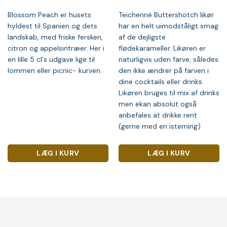
Blossom Peach er husets
Teichenné Buttershotch likør
hyldest til Spanien og dets
har en helt uimodståligt smag
landskab, med friske fersken,
af de dejligste
citron og appelsintræer. Her i
flødekarameller. Likøren er
en lille 5 cl's udgave lige til
naturligvis uden farve, således
lommen eller picnic- kurven.
den ikke ændrer på farven i
dine cocktails eller drinks.
Likøren bruges til mix af drinks
men ekan absolut også
anbefales at drikke rent
(gerne med en isterning)
LÆG I KURV
LÆG I KURV