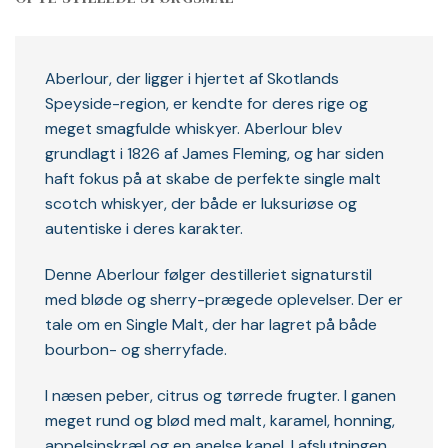
Aberlour, der ligger i hjertet af Skotlands
Speyside-region, er kendte for deres rige og
meget smagfulde whiskyer. Aberlour blev
grundlagt i 1826 af James Fleming, og har siden
haft fokus på at skabe de perfekte single malt
scotch whiskyer, der både er luksuriøse og
autentiske i deres karakter.
Denne Aberlour følger destilleriet signaturstil
med bløde og sherry-prægede oplevelser. Der er
tale om en Single Malt, der har lagret på både
bourbon- og sherryfade.
I næsen peber, citrus og tørrede frugter. I ganen
meget rund og blød med malt, karamel, honning,
appelsinskræl og en anelse kanel. I afslutningen