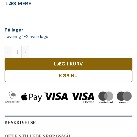
LÆS MERE
På lager
Levering 1-2 hverdage
Aberlour 10 Y.O. Forest Reserve antal
LÆG I KURV
KØB NU
BESKRIVELSE
OFTE STILLEDE SPØRGSMÅL