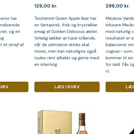
129,00
kr.
299,00
kr.
rior har
Teichenné Green Apple likør har
Meukow Vanilla
kandiserede
en fantastisk, frisk og krystalklar
infusere Meu
kner, og en
smag af Golden Delicious æbler.
med naturlig v
og
Virkelig lækker at have stående,
resultatet er e
 et strejf af
når de ultimative drinks skal
balanceret sm
mixes, men kan naturligvis også
cognac- som 
nydes rent afkølet og gerne med
kommer til sin 
en isterning.
for sød. Fås og
cl.
KURV
LÆG I KURV
LÆG