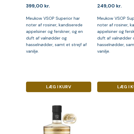
399,00
kr.
249,00
kr.
Meukow VSOP Superior har
Meukow VSOP Supe
noter af rosiner, kandiserede
noter af rosiner, 
appelsiner og ferskner, og en
appelsiner og fers
duft af valnødder og
duft af valnødder 
hasselnødder, samt et strejf af
hasselnødder, samt
vanilje.
vanilje.
LÆG I KURV
LÆG I 