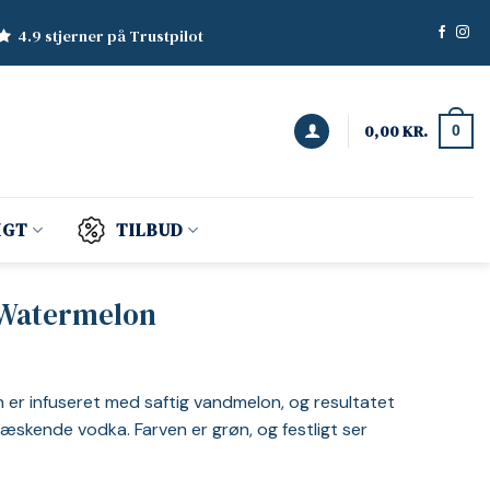
4.9 stjerner på Trustpilot
0,00
KR.
0
IGT
TILBUD
 Watermelon
r infuseret med saftig vandmelon, og resultatet
læskende vodka. Farven er grøn, og festligt ser