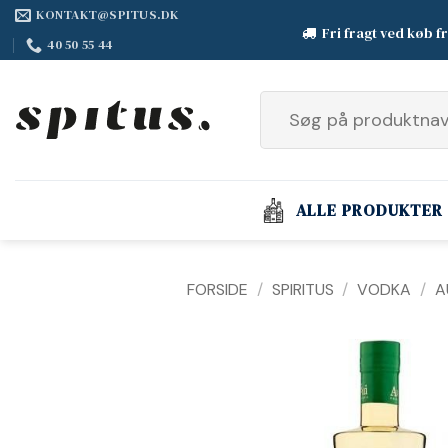
Fortsæt
KONTAKT@SPITUS.DK
Fri fragt ved køb f
til
40 50 55 44
indhold
Søg
efter:
ALLE PRODUKTER
FORSIDE
/
SPIRITUS
/
VODKA
/
A