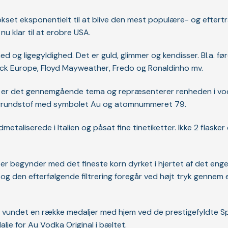
vokset eksponentielt til at blive den mest populære- og eftert
nu klar til at erobre USA.
og ligegyldighed. Det er guld, glimmer og kendisser. Bl.a. før
ock Europe, Floyd Mayweather, Fredo og Ronaldinho mv.
on, er det gennemgående tema og repræsenterer renheden i vo
sk grundstof med symbolet Au og atomnummeret 79.
metaliserede i Italien og påsat fine tinetiketter. Ikke 2 flaske
er begynder med det fineste korn dyrket i hjertet af det eng
 og den efterfølgende filtrering foregår ved højt tryk gennem 
 vundet en række medaljer med hjem ved de prestigefyldte Spi
alje for Au Vodka Original i bæltet.