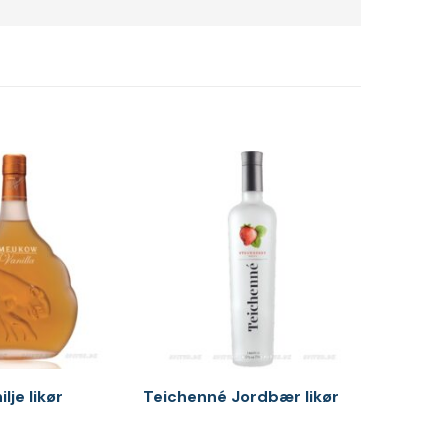
je likør
Teichenné Jordbær likør