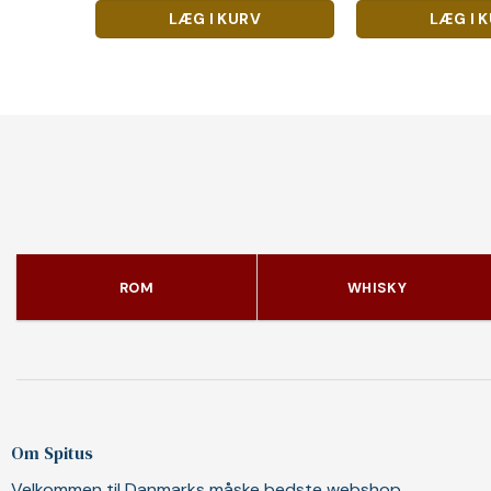
LÆG I KURV
LÆG I 
ROM
WHISKY
Om Spitus
Velkommen til Danmarks måske bedste webshop.