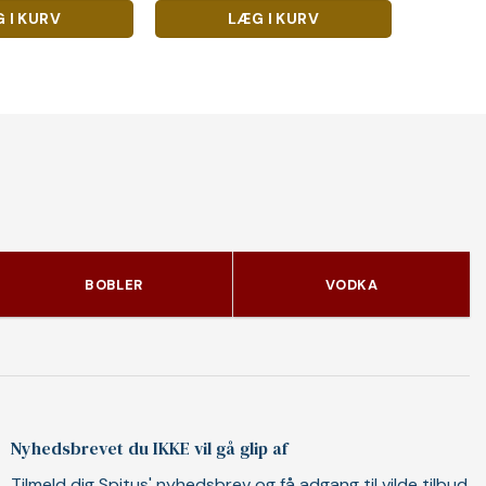
 I KURV
LÆG I KURV
BOBLER
VODKA
Nyhedsbrevet du IKKE vil gå glip af
Tilmeld dig Spitus' nyhedsbrev og få adgang til vilde tilbud,