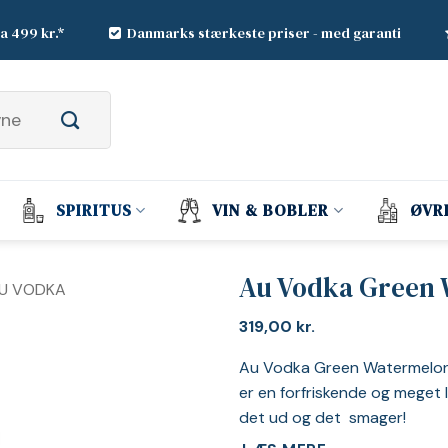
ra 499 kr.*
Danmarks stærkeste priser - med garanti
SPIRITUS
VIN & BOBLER
ØVR
Au Vodka Green
U VODKA
319,00
kr.
Au Vodka Green Watermelon e
er en forfriskende og meget 
det ud og det smager!