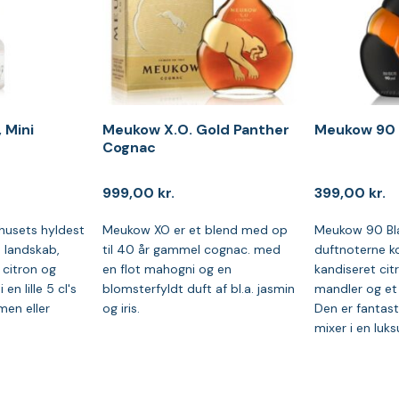
 Mini
Meukow X.O. Gold Panther
Meukow 90 
Cognac
999,00
kr.
399,00
kr.
husets hyldest
Meukow XO er et blend med op
Meukow 90 Bl
s landskab,
til 40 år gammel cognac. med
duftnoterne k
 citron og
en flot mahogni og en
kandiseret citr
en lille 5 cl's
blomsterfyldt duft af bl.a. jasmin
mandler og et s
men eller
og iris.
Den er fantas
mixer i en luks