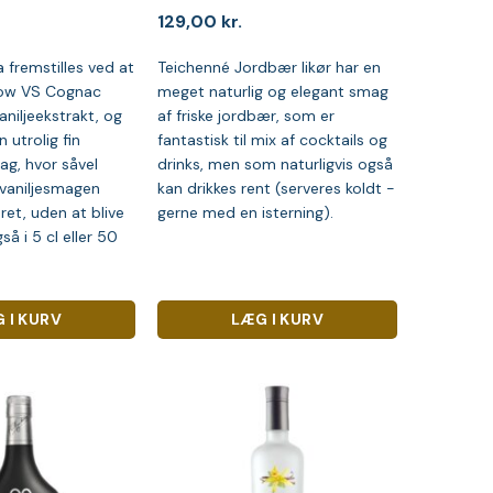
129,00
kr.
 fremstilles ved at
Teichenné Jordbær likør har en
kow VS Cognac
meget naturlig og elegant smag
aniljeekstrakt, og
af friske jordbær, som er
n utrolig fin
fantastisk til mix af cocktails og
ag, hvor såvel
drinks, men som naturligvis også
vaniljesmagen
kan drikkes rent (serveres koldt -
ret, uden at blive
gerne med en isterning).
så i 5 cl eller 50
 I KURV
LÆG I KURV