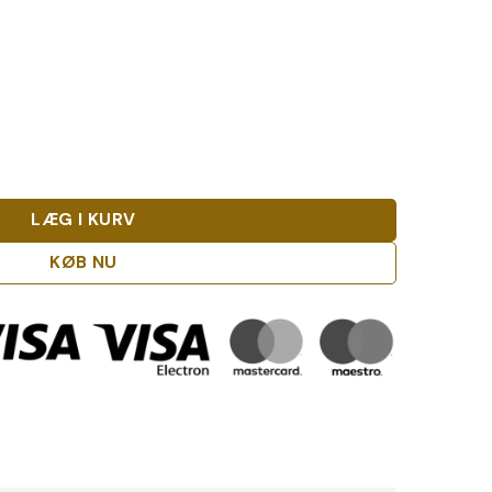
antal
LÆG I KURV
KØB NU