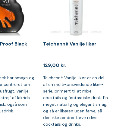
Proof Black
Teichenné Vanilje likør
129,00
kr.
ack har smags og
Teichenné Vanilje likør er en del
oncentreret om
af en multi-prisvindende likør-
usfrugt, vanilje,
serie, primært til at mixe
trejf af lakrids.
cocktails og fantastiske drink. En
tisk, også som
meget naturlig og elegant smag,
usdrink.
og så er likøren uden farve, så
den ikke ændrer farve i dine
cocktails og drinks.