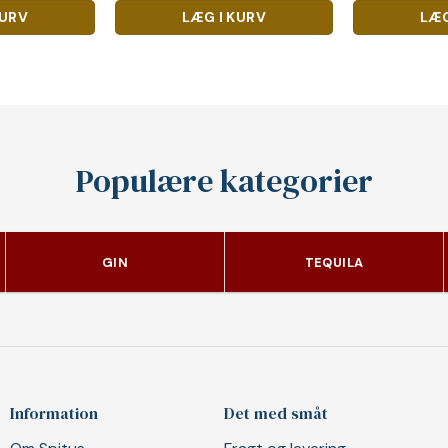
KURV
LÆG I KURV
LÆG
Populære kategorier
GIN
TEQUILA
Information
Det med småt