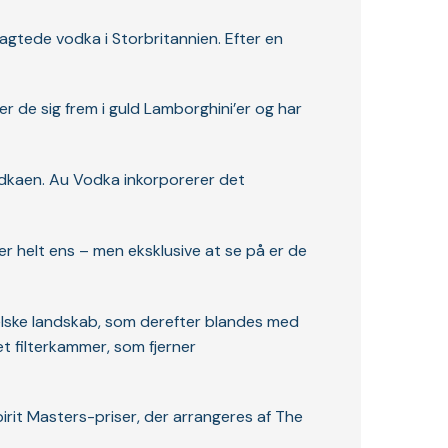
ragtede vodka i Storbritannien. Efter en
er de sig frem i guld Lamborghini’er og har
dkaen. Au Vodka inkorporerer det
r er helt ens – men eksklusive at se på er de
elske landskab, som derefter blandes med
et filterkammer, som fjerner
rit Masters-priser, der arrangeres af The