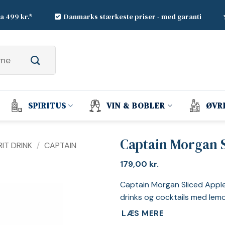
ra 499 kr.*
Danmarks stærkeste priser - med garanti
SPIRITUS
VIN & BOBLER
ØVR
Captain Morgan S
IT DRINK
/
CAPTAIN
179,00
kr.
Captain Morgan Sliced Apple 
drinks og cocktails med lemo
LÆS MERE