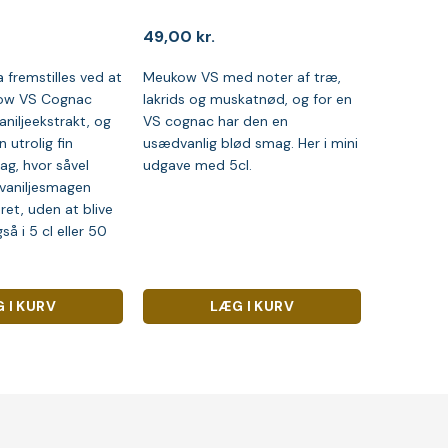
49,00
kr.
 fremstilles ved at
Meukow VS med noter af træ,
kow VS Cognac
lakrids og muskatnød, og for en
aniljeekstrakt, og
VS cognac har den en
n utrolig fin
usædvanlig blød smag. Her i mini
ag, hvor såvel
udgave med 5cl.
vaniljesmagen
ret, uden at blive
så i 5 cl eller 50
 I KURV
LÆG I KURV