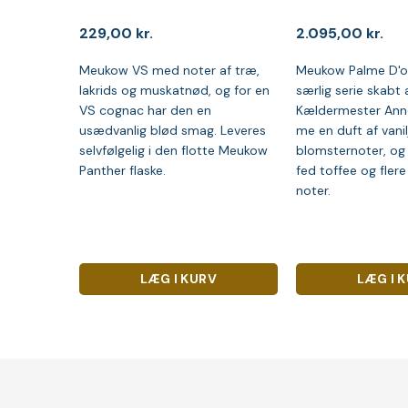
229,00
kr.
2.095,00
kr.
Meukow VS med noter af træ,
Meukow Palme D'or
lakrids og muskatnød, og for en
særlig serie skabt 
VS cognac har den en
Kældermester Ann
usædvanlig blød smag. Leveres
me en duft af vanil
selvfølgelig i den flotte Meukow
blomsternoter, og
Panther flaske.
fed toffee og flere 
noter.
LÆG I KURV
LÆG I 