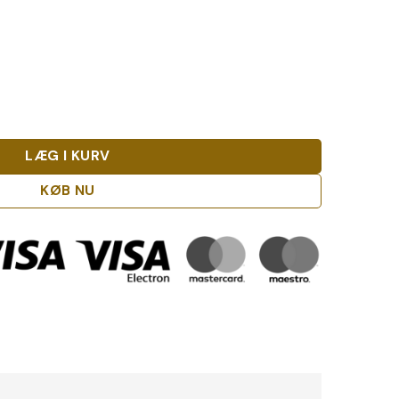
 antal
LÆG I KURV
KØB NU