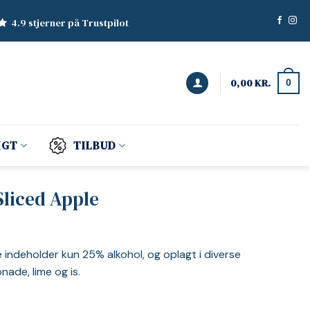
4.9 stjerner på Trustpilot
0,00
KR.
0
IGT
TILBUD
liced Apple
indeholder kun 25% alkohol, og oplagt i diverse
nade, lime og is.