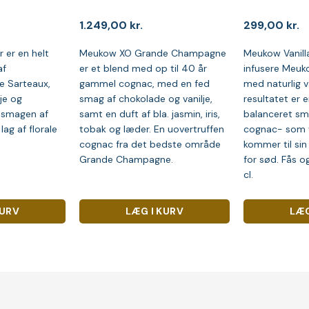
1.249,00
kr.
299,00
kr.
 er en helt
Meukow XO Grande Champagne
Meukow Vanilla
af
er et blend med op til 40 år
infusere Meu
e Sarteaux,
gammel cognac, med en fed
med naturlig v
je og
smag af chokolade og vanilje,
resultatet er e
 smagen af
samt en duft af bla. jasmin, iris,
balanceret sm
lag af florale
tobak og læder. En uovertruffen
cognac- som 
cognac fra det bedste område
kommer til sin 
Grande Champagne.
for sød. Fås og
cl.
KURV
LÆG I KURV
LÆG