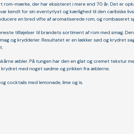
 rom-mærke, der har eksisteret i mere end 70 år. Det er opkal
ar kendt for sin eventyrlyst og kærlighed til den caribiske liv
ducere en bred vifte af aromatiserede rom, og rombaseret spi
este tilføjelser til brandets sortiment af rom med smag. Den e
ag og krydderier. Resultatet er en lækker sød og krydret sag, d
t.
skårne æbler. På tungen har den en glat og cremet tekstur me
t krydret med noget sødme og prikken fra æblerne.
 og cocktails med lemonade, lime og is.