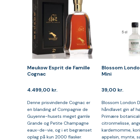
Meukow Esprit de Famille
Blossom London
Cognac
Mini
4.499,00
kr.
39,00
kr.
Denne prisvindende Cognac er
Blossom London Dr
en blanding af Compagnie de
håndlavet gin af høj
Guyenne-husets meget gamle
Primære botanical
Grande og Petite Champagne
citronmelisse, ange
eaux-de-vie, og i et begrænset
kardemomme, koria
oplag på kun 2000 flasker.
appelsin, mynte, sa