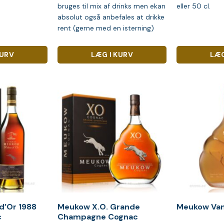
bruges til mix af drinks men ekan
eller 50 cl.
absolut også anbefales at drikke
rent (gerne med en isterning)
KURV
LÆG I KURV
LÆG
d’Or 1988
Meukow X.O. Grande
Meukow Vanil
c
Champagne Cognac