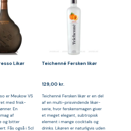
esso Likør
Teichenné Fersken likør
129,00
kr.
so er Meukow VS
Teichenné Fersken likør er en del
ret med frisk-
af en multi-prisvindende likør-
ønner. En
serie, hvor ferskensmagen giver
smag af
et meget elegant, subtropisk
 og bitter
element i mange cocktails og
ert. Fås også i 5cl
drinks. Likøren er naturligvis uden