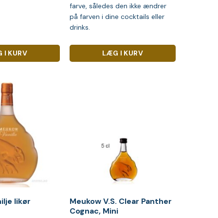
farve, således den ikke ændrer
på farven i dine cocktails eller
drinks.
 I KURV
LÆG I KURV
je likør
Meukow V.S. Clear Panther
Cognac, Mini