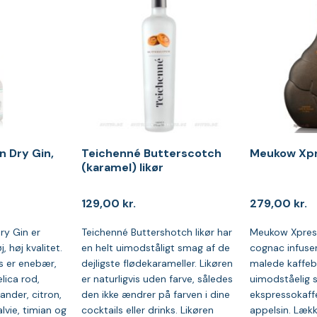
 Dry Gin,
Teichenné Butterscotch
Meukow Xpr
(karamel) likør
129,00
kr.
279,00
kr.
y Gin er
Teichenné Buttershotch likør har
Meukow Xpres
, høj kvalitet.
en helt uimodståligt smag af de
cognac infuse
s er enebær,
dejligste flødekarameller. Likøren
malede kaffeb
lica rod,
er naturligvis uden farve, således
uimodståelig 
nder, citron,
den ikke ændrer på farven i dine
ekspressokaffe
lvie, timian og
cocktails eller drinks. Likøren
appelsin. Lækk