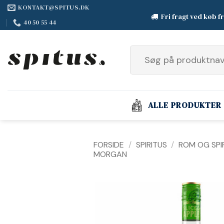
Fortsæt
KONTAKT@SPITUS.DK
Fri fragt ved køb f
til
40 50 55 44
indhold
Søg
efter:
ALLE PRODUKTER
FORSIDE
/
SPIRITUS
/
ROM OG SPIR
MORGAN