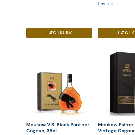
fennikel.
LÆG I KURV
LÆG I 
Meukow V.S. Black Panther
Meukow Palme 
Cognac, 35cl
Vintage Cogna