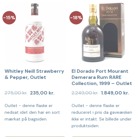
-15%
-18%
Whitley Neill Strawberry
El Dorado Port Mourant
& Pepper, Outlet
Demerara Rum RARE
Collection, 1999 – Outlet
Den
Den
Den
De
275,00
kr.
235,00
kr.
2.249,00
kr.
1.849,00
kr.
oprindelige
aktuelle
oprindelige
akt
pris
pris
pris
pris
Outlet - denne flaske er
Outlet - denne flaske er
var:
er:
var:
er:
275,00 kr..
235,00 kr..
2.249,00 kr..
1.84
nedsat idet den har en sort
reduceret i pris da gaveæsken
mærkat på bagsiden.
ikke er intakt. Se billede under
produktsiden.