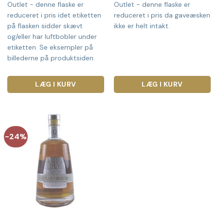
Outlet - denne flaske er
Outlet - denne flaske er
var:
er:
var:
er:
199,00 kr..
129,00 kr..
379,00 kr..
359,00 
reduceret i pris idet etiketten
reduceret i pris da gaveæsken
på flasken sidder skævt
ikke er helt intakt.
og/eller har luftbobler under
etiketten. Se eksempler på
billederne på produktsiden.
LÆG I KURV
LÆG I KURV
-24%