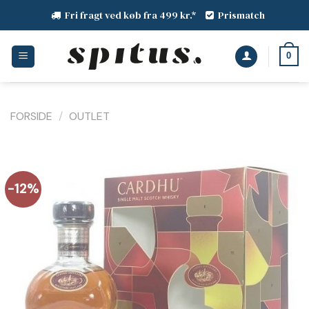
Fortsæt
Fri fragt ved køb fra 499 kr.*
Prismatch
til
indhold
0
FORSIDE
/
OUTLET
-12%