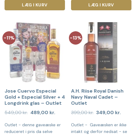
LÆG I KURV
LÆG I KURV
-11%
-13%
Jose Cuervo Especial
A.H. Riise Royal Danish
Gold + Especial Silver + 4
Navy Naval Cadet –
Longdrink glas – Outlet
Outlet
Den
Den
Den
Den
549,00
kr.
489,00
kr.
399,00
kr.
349,00
kr.
oprindelige
aktuelle
oprindelige
aktuell
pris
pris
pris
pris
Outlet - denne gaveæske er
Outlet - Gaveæsken er ikke
var:
er:
var:
er:
549,00 kr..
489,00 kr..
399,00 kr..
349,00 
reduceret i pris da selve
intakt og derfor nedsat - se