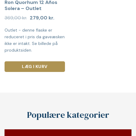
Ron Quorhum 12 Años
Solera – Outlet
Den
Den
369,00
kr.
279,00
kr.
oprindelige
aktuelle
pris
pris
Outlet - denne flaske er
var:
er:
369,00 kr..
279,00 kr..
reduceret i pris da gaveæsken
ikke er intakt. Se billede på
produktsiden.
LÆG I KURV
Populære kategorier