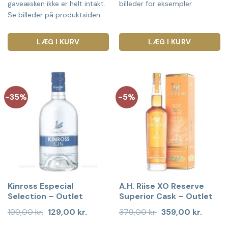
gaveæsken ikke er helt intakt.
billeder for eksempler.
Se billeder på produktsiden.
LÆG I KURV
LÆG I KURV
-35%
-5%
Kinross Especial
A.H. Riise XO Reserve
Selection – Outlet
Superior Cask – Outlet
Den
Den
Den
Den
199,00
kr.
129,00
kr.
379,00
kr.
359,00
kr.
oprindelige
aktuelle
oprindelige
aktuell
pris
pris
pris
pris