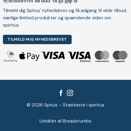
Nyhedsbrevet du IKKE vil gå glip af
Tilmeld dig Spitus' nyhedsbrev og få adgang til vilde tilbud,
særlige limited produkter og spændende viden om
spiritus.
TILMELD MIG NYHEDSBREVET
© 2026 Spitus – Stærkeste i spiritus
Udviklet af Breadcrumbs