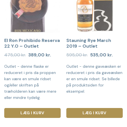
El Ron Prohibido Reserva
Stauning Rye March
22 Y.O – Outlet
2019 – Outlet
Den
Den
Den
Den
475,00
kr.
389,00
kr.
595,00
kr.
535,00
kr.
oprindelige
aktuelle
oprindelige
aktuell
pris
pris
pris
pris
Outlet - denne flaske er
Outlet - denne gaveæsken er
var:
er:
var:
er:
475,00 kr..
389,00 kr..
595,00 kr..
535,00 
reduceret i pris da proppen
reduceret i pris da gaveæsken
kan være en smule ridset
er en smule ridset. Se billede
og/eller skriften på
på produktsiden for
træholderen kan være mere
eksempel.
eller mindre tydelig.
LÆG I KURV
LÆG I KURV