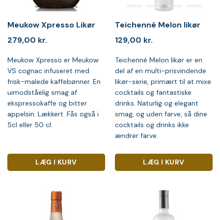
Meukow Xpresso Likør
Teichenné Melon likør
279,00
kr.
129,00
kr.
Meukow Xpresso er Meukow
Teichenné Melon likør er en
VS cognac infuseret med
del af en multi-prisvindende
frisk-malede kaffebønner. En
likør-serie, primært til at mixe
uimodståelig smag af
cocktails og fantastiske
ekspressokaffe og bitter
drinks. Naturlig og elegant
appelsin. Lækkert. Fås også i
smag, og uden farve, så dine
5cl eller 50 cl.
cocktails og drinks ikke
ændrer farve.
LÆG I KURV
LÆG I KURV