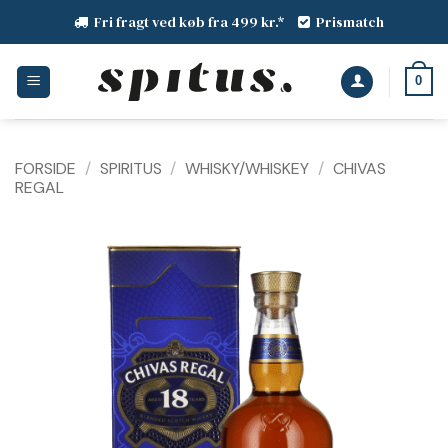
Fortsæt
Fri fragt ved køb fra 499 kr.*
Prismatch
til
indhold
0
FORSIDE
/
SPIRITUS
/
WHISKY/WHISKEY
/
CHIVAS
REGAL