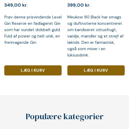
349,00
kr.
399,00
kr.
Prøv denne prisvindende Level
Meukow 90 Black har smags
Gin Reserve en fadlageret Gin
og duftnoterne koncentreret
som har vundet dobbelt guld.
om kandiseret citrusfrugt,
Fuld af power og helt unik, en
vanilje, mandler og et strejf af
fremragende Gin.
lakrids. Den er fantastisk,
også som mixer i en
luksusdrink.
LÆG I KURV
LÆG I KURV
Populære kategorier