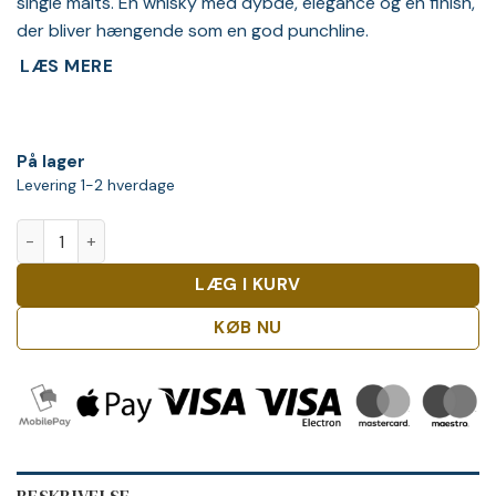
single malts. En whisky med dybde, elegance og en finish,
der bliver hængende som en god punchline.
LÆS MERE
På lager
Levering 1-2 hverdage
Chivas Regal 18 Years Old The Gold Signature antal
LÆG I KURV
KØB NU
BESKRIVELSE