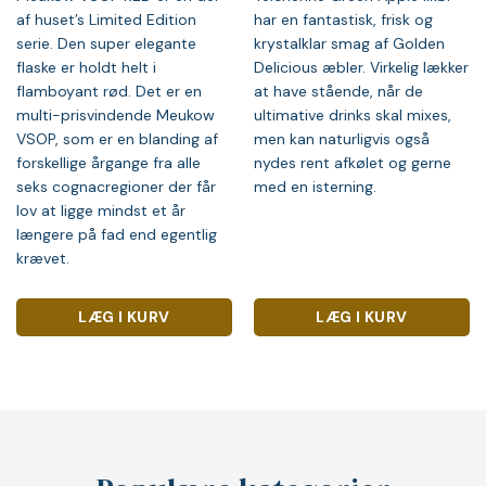
af huset’s Limited Edition
har en fantastisk, frisk og
serie. Den super elegante
krystalklar smag af Golden
flaske er holdt helt i
Delicious æbler. Virkelig lækker
flamboyant rød. Det er en
at have stående, når de
multi-prisvindende Meukow
ultimative drinks skal mixes,
VSOP, som er en blanding af
men kan naturligvis også
forskellige årgange fra alle
nydes rent afkølet og gerne
seks cognacregioner der får
med en isterning.
lov at ligge mindst et år
længere på fad end egentlig
krævet.
LÆG I KURV
LÆG I KURV