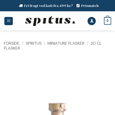
Fortsæt
Fri fragt ved køb fra 499 kr.*
Prismatch
til
indhold
0
FORSIDE
/
SPIRITUS
/
MINIATURE FLASKER
/
20 CL
FLASKER