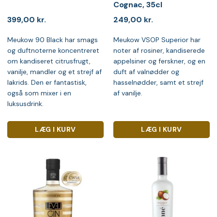
Cognac, 35cl
399,00
kr.
249,00
kr.
Meukow 90 Black har smags
Meukow VSOP Superior har
og duftnoterne koncentreret
noter af rosiner, kandiserede
om kandiseret citrusfrugt,
appelsiner og ferskner, og en
vanilje, mandler og et strejf af
duft af valnødder og
lakrids. Den er fantastisk,
hasselnødder, samt et strejf
også som mixer i en
af vanilje.
luksusdrink.
LÆG I KURV
LÆG I KURV