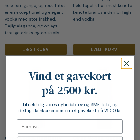
hele fem gange, og resultatet
hele taget et af mest kendte
er en exceptionel og elegant
kendte brands indenfor high-
vodka med stor friskhed.
end vodka.
Dejlig elegance, og oplagt i
festlige drinks og cocktails.
LÆG I KURV
LÆG I KURV
Vind et gavekort
på 2500 kr.
Tilmeld dig vores nyhedsbrev og SMS-liste, og
deltag i konkurrencen om et gavekort på 2500 kr.
Ciroc Vodka, Red Berry
Ciroc Vodka, Coconut