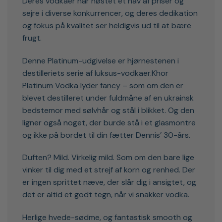
Deres vodkaer har høstet et hav af priser og
sejre i diverse konkurrencer, og deres dedikation
og fokus på kvalitet ser heldigvis ud til at bære
frugt.
Denne Platinum-udgivelse er hjørnestenen i
destilleriets serie af luksus-vodkaer.Khor
Platinum Vodka lyder fancy – som om den er
blevet destilleret under fuldmåne af en ukrainsk
bedstemor med sølvhår og stål i blikket. Og den
ligner også noget, der burde stå i et glasmontre
og ikke på bordet til din fætter Dennis’ 30-års.
Duften? Mild. Virkelig mild. Som om den bare lige
vinker til dig med et strejf af korn og renhed. Der
er ingen sprittet næve, der slår dig i ansigtet, og
det er altid et godt tegn, når vi snakker vodka.
Herlige hvede-sødme, og fantastisk smooth og