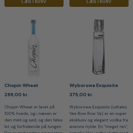
LÆG I KURV
LÆG I KURV
Chopin Wheat
Wyborowa Exquisite
299,00
kr.
375,00
kr.
Chopin Wheat er lavet på
Wyborowa Exquisite (udtales
100% hvede, og i næsen er
Vee Bow Row Va) er en super
den mild og sød, og den føles
eksklusiv og elegant vodka fra
let og forfriskende på tungen.
øverste hylde. En ”meget ren”,
Der er god sødme og næsten
naturlig, klar vodka skabt med