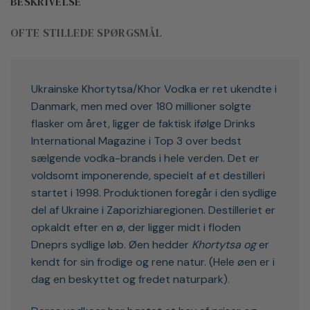
BESKRIVELSE
OFTE STILLEDE SPØRGSMÅL
Ukrainske Khortytsa/Khor Vodka er ret ukendte i
Danmark, men med over 180 millioner solgte
flasker om året, ligger de faktisk ifølge Drinks
International Magazine i Top 3 over bedst
sælgende vodka-brands i hele verden. Det er
voldsomt imponerende, specielt af et destilleri
startet i 1998. Produktionen foregår i den sydlige
del af Ukraine i Zaporizhiaregionen. Destilleriet er
opkaldt efter en ø, der ligger midt i floden
Dneprs sydlige løb. Øen hedder
Khortytsa og
er
kendt for sin frodige og rene natur. (Hele øen er i
dag en beskyttet og fredet naturpark).