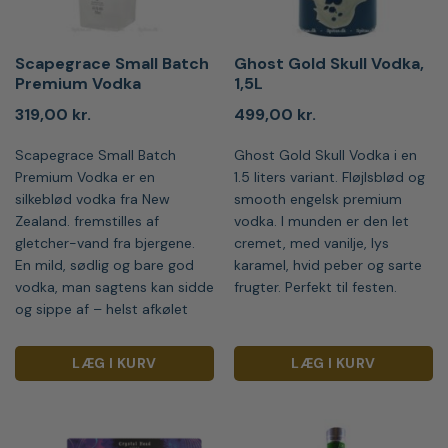
Scapegrace Small Batch
Ghost Gold Skull Vodka,
Premium Vodka
1,5L
319,00
kr.
499,00
kr.
Scapegrace Small Batch
Ghost Gold Skull Vodka i en
Premium Vodka er en
1.5 liters variant. Fløjlsblød og
silkeblød vodka fra New
smooth engelsk premium
Zealand. fremstilles af
vodka. I munden er den let
gletcher-vand fra bjergene.
cremet, med vanilje, lys
En mild, sødlig og bare god
karamel, hvid peber og sarte
vodka, man sagtens kan sidde
frugter. Perfekt til festen.
og sippe af – helst afkølet
LÆG I KURV
LÆG I KURV