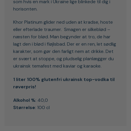
som hvis en mark i Ukraine lige blinkede til dig i
horisonten.
Khor Platinum glider ned uden at kradse, hoste
eller efterlade traumer. Smagen er silkeblød –
næsten for blød. Man begynder at tro, de har
lagt den i blød i fløjlsbad. Der er en ren, let sødlig
karakter, som gør den farligt nem at drikke. Det
er svært at stoppe, og pludselig planlægger du
ukrainsk temafest med kaviar og karaoke.
1 liter 100% glutenfri ukrainsk top-vodka til
røverpris!
Alkohol %
: 40,0
Størrelse
: 100 cl