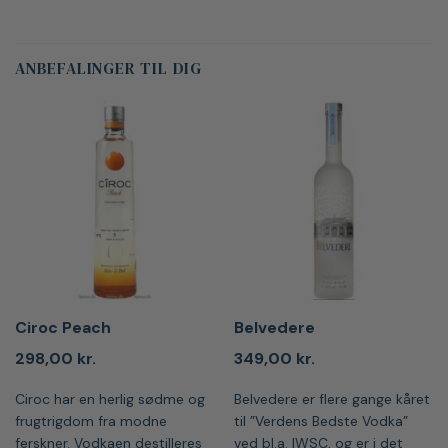
ANBEFALINGER TIL DIG
Ciroc Peach
Belvedere
298,00
kr.
349,00
kr.
Ciroc har en herlig sødme og
Belvedere er flere gange kåret
frugtrigdom fra modne
til ”Verdens Bedste Vodka”
ferskner. Vodkaen destilleres
ved bl.a. IWSC, og er i det