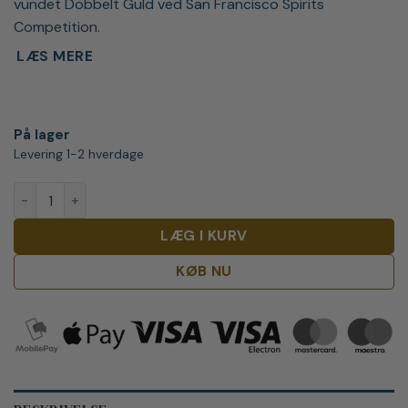
vundet Dobbelt Guld ved San Francisco Spirits
Competition.
LÆS MERE
På lager
Levering 1-2 hverdage
Khortytsa Khor Platinum Vodka 1 liter antal
LÆG I KURV
KØB NU