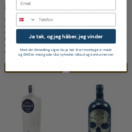
298,00
kr.
298,00
kr.
Telefon
Cîroc Red Berry rammer
Cîroc Coconut var en af ​​de
næsen som hjemmelavet
første blends, som det
marmelade og har den bløde,
ikoniske vodka-brand frigav.
Ja tak, og jeg håber, jeg vinder
frugtagtige smag af bær. Den
Brug den i alle dine drinks og
er dejlig med is eller anvendt i
cocktails og oplev forskellen.
Med din tilmedling siger du ja tak til at modtage e-mails
en spændende cocktail.
og SMS'er med gode råd, nyheder, tilbud og konkurrencer.
LÆG I KURV
LÆG I KURV