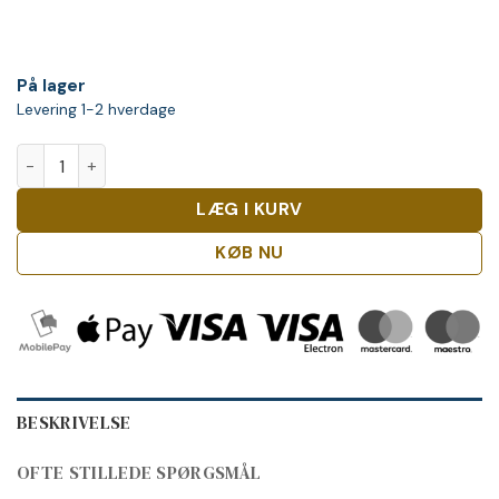
På lager
Levering 1-2 hverdage
Meukow X.O. Ice Panther Cognac med 2 tulipan glas antal
LÆG I KURV
KØB NU
BESKRIVELSE
OFTE STILLEDE SPØRGSMÅL