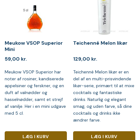
Meukow VSOP Superior
Teichenné Melon likør
Mini
59,00
kr.
129,00
kr.
Meukow VSOP Superior har
Teichenné Melon likør er en
noter af rosiner, kandiserede
del af en multi-prisvindende
appelsiner og ferskner, og en
likør-serie, primært til at mixe
duft af valnødder og
cocktails og fantastiske
hasselnødder, samt et strejf
drinks. Naturlig og elegant
af vanilje. Her i en mini udgave
smag, og uden farve, så dine
med 5 cl.
cocktails og drinks ikke
ændrer farve.
LÆG I KURV
LÆG I KURV