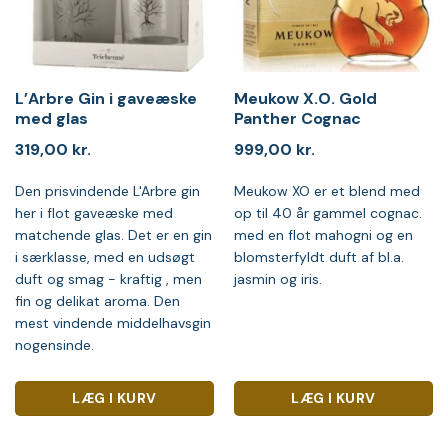
L’Arbre Gin i gaveæske
Meukow X.O. Gold
med glas
Panther Cognac
319,00
kr.
999,00
kr.
Den prisvindende L'Arbre gin
Meukow XO er et blend med
her i flot gaveæske med
op til 40 år gammel cognac.
matchende glas. Det er en gin
med en flot mahogni og en
i særklasse, med en udsøgt
blomsterfyldt duft af bl.a.
duft og smag - kraftig , men
jasmin og iris.
fin og delikat aroma. Den
mest vindende middelhavsgin
nogensinde.
LÆG I KURV
LÆG I KURV