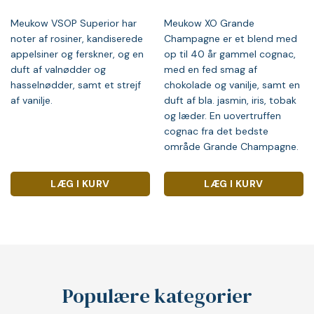
Meukow VSOP Superior har
Meukow XO Grande
noter af rosiner, kandiserede
Champagne er et blend med
appelsiner og ferskner, og en
op til 40 år gammel cognac,
duft af valnødder og
med en fed smag af
hasselnødder, samt et strejf
chokolade og vanilje, samt en
af vanilje.
duft af bla. jasmin, iris, tobak
og læder. En uovertruffen
cognac fra det bedste
område Grande Champagne.
LÆG I KURV
LÆG I KURV
Populære kategorier