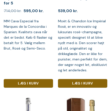
for 5
Den
Den
714,00
kr.
595,00
kr.
539,00
kr.
oprindelige
aktuelle
pris
pris
MM Cava Especial fra
Moët & Chandon Ice Impérial
var:
er:
714,00 kr..
595,00 kr..
Marques de la Concordia i
Rosé, er en innovativ og
Spanien. Kvalitets cava når
luksuriøs rosé-champagne,
det er bedst. Køb 6 flasker og
specielt designet til at blive
betalt for 5. Vælg mellem
nydt med is. Den scorer højt
Brut, Rosé og Semi-Seco.
på stil, originalitet og
drikkeglæde. Den er ikke for
purister, men perfekt for dem,
der søger noget let, eksklusivt
og let anderledes.
LÆG I KURV
LÆG I KURV