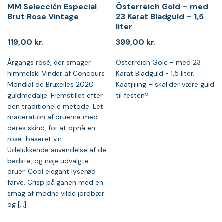
MM Selección Especial
Österreich Gold – med
Brut Rose Vintage
23 Karat Bladguld – 1,5
liter
119,00
kr.
399,00
kr.
Årgangs rosè, der smager
Österreich Gold - med 23
himmelsk! Vinder af Concours
Karat Bladguld - 1,5 liter.
Mondial de Bruxelles 2020
Kaatjiiiing – skal der være guld
guldmedalje. Fremstillet efter
til festen?
den traditionelle metode. Let
maceration af druerne med
deres skind, for at opnå en
rosé-baseret vin.
Udelukkende anvendelse af de
bedste, og nøje udvalgte
druer. Cool elegant lyserød
farve. Crisp på ganen med en
smag af modne vilde jordbær
og [...]