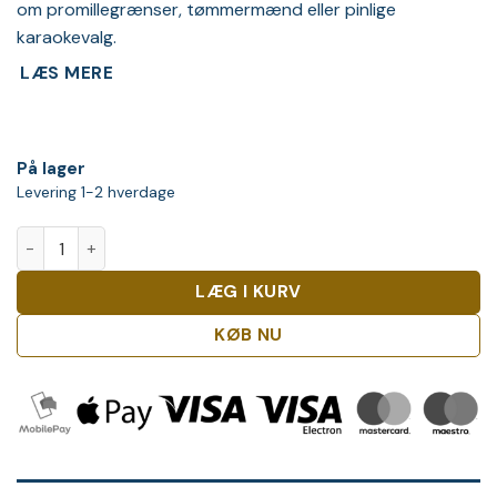
om promillegrænser, tømmermænd eller pinlige
karaokevalg.
LÆS MERE
På lager
Levering 1-2 hverdage
Sacchetto Mille Bolle Sparkling - Alkoholfri antal
LÆG I KURV
KØB NU