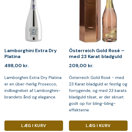
Lamborghini Extra Dry
Österreich Gold Rosé –
Platina
med 23 Karat bladguld
498,00
kr.
209,00
kr.
Lamborghini Extra Dry Platina
Österreich Gold Rosé - med
er en ûber-herlig Prosecco,
23 Karat bladguld er festlig og
indbegrebet af Lamborghini-
forrygende, og med 23 karats
brandets ånd og elegance.
bladguld tilsat, er der skruet
godt op for bling-bling-
effekterne.
LÆG I KURV
LÆG I KURV