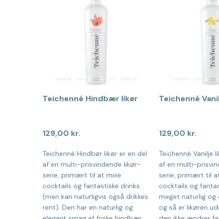
Teichenné Hindbær likør
Teichenné Vanilj
129,00
kr.
129,00
kr.
Teichenné Hindbør likør er en del
Teichenné Vanilje li
af en multi-prisvindende likør-
af en multi-prisvin
serie, primært til at mixe
serie, primært til 
cocktails og fantastiske drinks
cocktails og fantas
(men kan naturligvis også drikkes
meget naturlig og
rent). Den har en naturlig og
og så er likøren ud
elegant smag af friske hindbær,
den ikke ændrer far