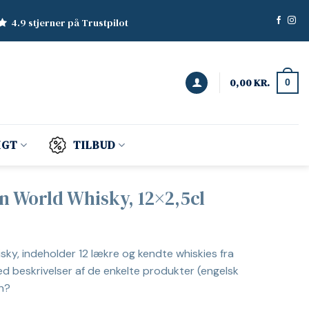
4.9 stjerner på Trustpilot
0,00
KR.
0
IGT
TILBUD
on World Whisky, 12×2,5cl
sky, indeholder 12 lækre og kendte whiskies fra
med beskrivelser af de enkelte produkter (engelsk
en?