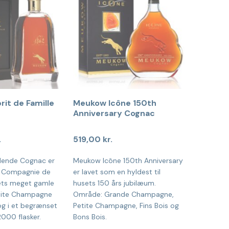
it de Famille
Meukow Icône 150th
Anniversary Cognac
.
519,00
kr.
dende Cognac er
Meukow Icône 150th Anniversary
f Compagnie de
er lavet som en hyldest til
ts meget gamle
husets 150 års jubilæum.
tite Champagne
Område: Grande Champagne,
og i et begrænset
Petite Champagne, Fins Bois og
000 flasker.
Bons Bois.