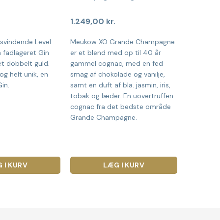
1.249,00
kr.
isvindende Level
Meukow XO Grande Champagne
 fadlageret Gin
er et blend med op til 40 år
t dobbelt guld.
gammel cognac, med en fed
og helt unik, en
smag af chokolade og vanilje,
in.
samt en duft af bla. jasmin, iris,
tobak og læder. En uovertruffen
cognac fra det bedste område
Grande Champagne.
 I KURV
LÆG I KURV