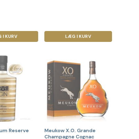
 I KURV
LÆG I KURV
ium Reserve
Meukow X.O. Grande
Champagne Cognac