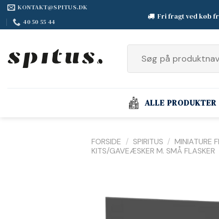
Fortsæt
KONTAKT@SPITUS.DK
Fri fragt ved køb f
til
40 50 55 44
indhold
Søg
efter:
ALLE PRODUKTER
FORSIDE
/
SPIRITUS
/
MINIATURE 
KITS/GAVEÆSKER M. SMÅ FLASKER