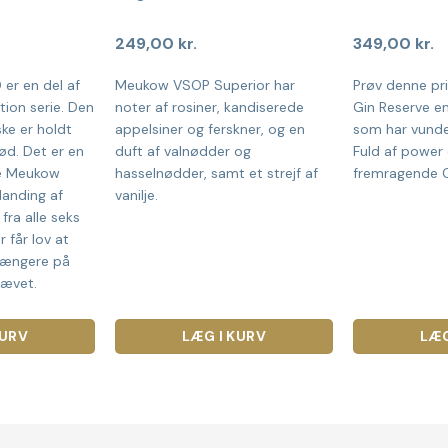
249,00
kr.
349,00
kr.
er en del af
Meukow VSOP Superior har
Prøv denne pr
tion serie. Den
noter af rosiner, kandiserede
Gin Reserve en
ske er holdt
appelsiner og ferskner, og en
som har vunde
ød. Det er en
duft af valnødder og
Fuld af power 
de Meukow
hasselnødder, samt et strejf af
fremragende G
landing af
vanilje.
fra alle seks
 får lov at
 længere på
rævet.
KURV
LÆG I KURV
LÆG