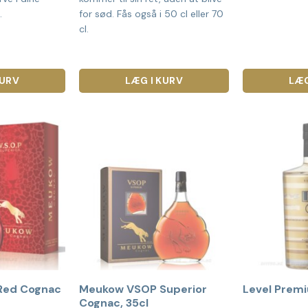
.
for sød. Fås også i 50 cl eller 70
cl.
KURV
LÆG I KURV
LÆG
Red Cognac
Meukow VSOP Superior
Level Prem
Cognac, 35cl