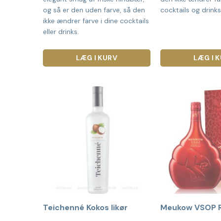
og så er den uden farve, så den
cocktails og drinks
ikke ændrer farve i dine cocktails
eller drinks.
LÆG I KURV
LÆG I 
Teichenné Kokos likør
Meukow VSOP 