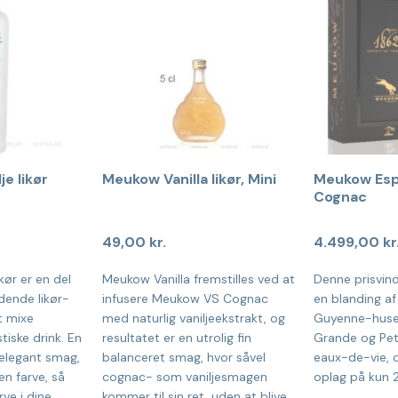
e likør
Meukow Vanilla likør, Mini
Meukow Espr
Cognac
49,00
kr.
4.499,00
kr
kør er en del
Meukow Vanilla fremstilles ved at
Denne prisvin
dende likør-
infusere Meukow VS Cognac
en blanding a
at mixe
med naturlig vaniljeekstrakt, og
Guyenne-huse
tiske drink. En
resultatet er en utrolig fin
Grande og Pe
 elegant smag,
balanceret smag, hvor såvel
eaux-de-vie, 
en farve, så
cognac- som vaniljesmagen
oplag på kun 2
ve i dine
kommer til sin ret, uden at blive