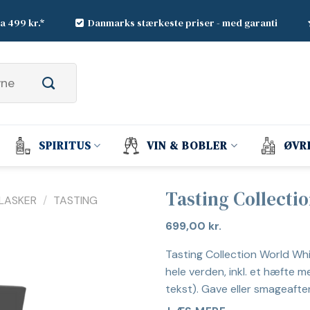
ra 499 kr.*
Danmarks stærkeste priser - med garanti
SPIRITUS
VIN & BOBLER
ØVR
Tasting Collecti
FLASKER
/
TASTING
699,00
kr.
Tasting Collection World Whi
hele verden, inkl. et hæfte 
tekst). Gave eller smageaft