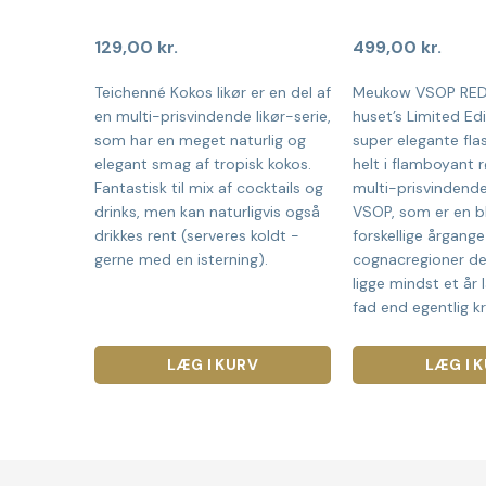
129,00
kr.
499,00
kr.
Teichenné Kokos likør er en del af
Meukow VSOP RED 
en multi-prisvindende likør-serie,
huset’s Limited Edi
som har en meget naturlig og
super elegante fla
elegant smag af tropisk kokos.
helt i flamboyant r
Fantastisk til mix af cocktails og
multi-prisvinden
drinks, men kan naturligvis også
VSOP, som er en b
drikkes rent (serveres koldt -
forskellige årgange 
gerne med en isterning).
cognacregioner der
ligge mindst et år
fad end egentlig k
LÆG I KURV
LÆG I 