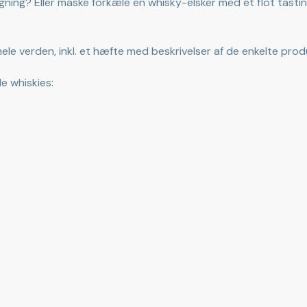
gning? Eller måske forkæle en whisky-elsker med et flot tast
hele verden, inkl. et hæfte med beskrivelser af de enkelte prod
de whiskies: