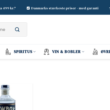
ra 499 kr.*
Danmarks stærkeste priser - med garanti
SPIRITUS
VIN & BOBLER
ØVR