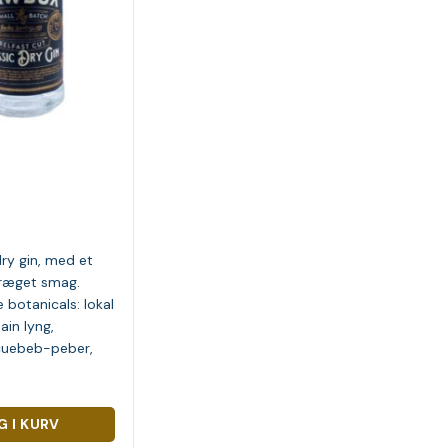
dry gin, med et
spræget smag.
 botanicals: lokal
ain lyng,
cuebeb-peber,
.
G I KURV