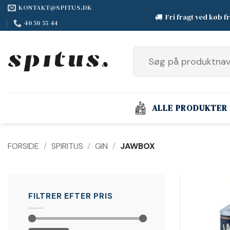
Fortsæt
KONTAKT@SPITUS.DK
Fri fragt ved køb f
til
40 50 55 44
indhold
Søg
efter:
ALLE PRODUKTER
FORSIDE
/
SPIRITUS
/
GIN
/
JAWBOX
FILTRER EFTER PRIS