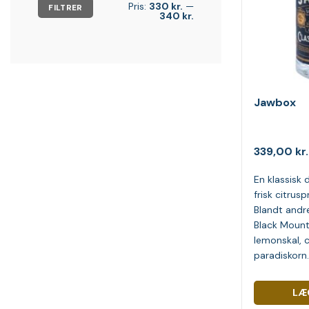
Mindste
Højeste
Pris:
330 kr.
—
FILTRER
pris
pris
340 kr.
Jawbox
339,00
kr.
En klassisk 
frisk citru
Blandt andre
Black Mount
lemonskal, 
paradiskorn
LÆ