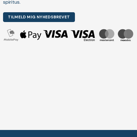
spiritus.
TILMELD MIG NYHEDSBREVET