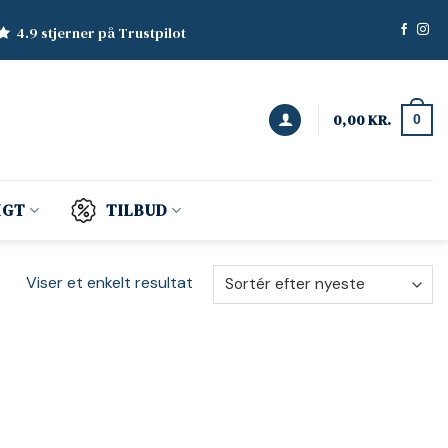
4.9 stjerner på Trustpilot
0,00
KR.
0
IGT
TILBUD
Viser et enkelt resultat