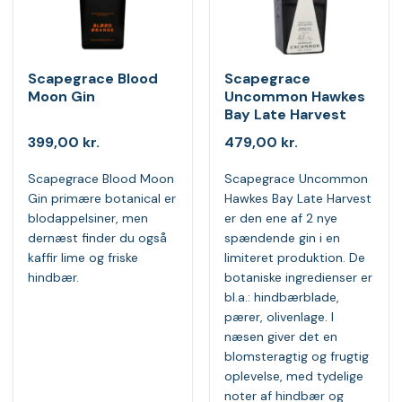
Scapegrace Blood
Scapegrace
Moon Gin
Uncommon Hawkes
Bay Late Harvest
399,00
kr.
479,00
kr.
Scapegrace Blood Moon
Scapegrace Uncommon
Gin primære botanical er
Hawkes Bay Late Harvest
blodappelsiner, men
er den ene af 2 nye
dernæst finder du også
spændende gin i en
kaffir lime og friske
limiteret produktion. De
hindbær.
botaniske ingredienser er
bl.a.: hindbærblade,
pærer, olivenlage. I
næsen giver det en
blomsteragtig og frugtig
oplevelse, med tydelige
noter af hindbær og