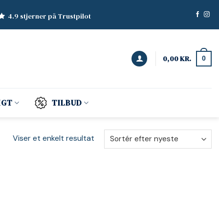
4.9 stjerner på Trustpilot
0,00
KR.
0
IGT
TILBUD
Viser et enkelt resultat