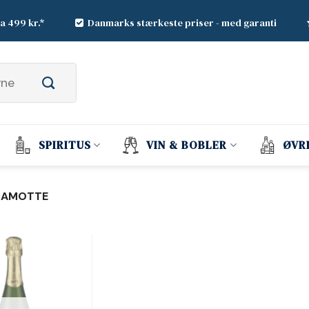
ra 499 kr.*
Danmarks stærkeste priser - med garanti
SPIRITUS
VIN & BOBLER
ØVR
LAMOTTE