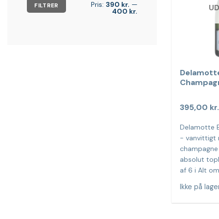
Mindste
Højeste
Pris:
390 kr.
—
FILTRER
U
pris
pris
400 kr.
Delamott
Champag
395,00
kr
Delamotte 
- vanvittigt
champagne t
absolut toph
af 6 i Alt om
Ikke på lage