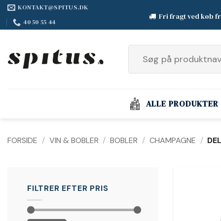
Fortsæt
KONTAKT@SPITUS.DK
Fri fragt ved køb f
til
40 50 55 44
indhold
Søg
efter:
ALLE PRODUKTER
FORSIDE
/
VIN & BOBLER
/
BOBLER
/
CHAMPAGNE
/
DE
FILTRER EFTER PRIS