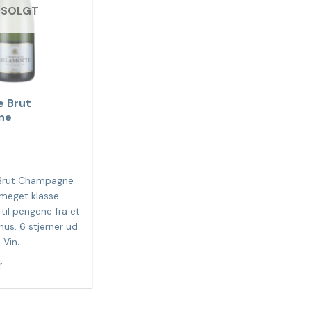
DSOLGT
e Brut
ne
.
Brut Champagne
 meget klasse-
il pengene fra et
us. 6 stjerner ud
 Vin.
r