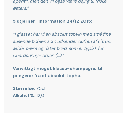
aperitif, men den vil også være dejlig til friske
østers.”
5 stjerner i Information 24/12 2015:
“I glasset har vi en absolut topvin med små fine
susende bobler, som udsender duften af citrus,
æble, pære og ristet brød, som er typisk for
Chardonnay- druen (…).”
Vanvittigt meget klasse-champagne til
pengene
fra et absolut tophus
.
Størrelse
: 75cl
Alkohol %
: 12,0