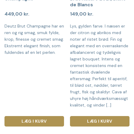
de Blancs
449,00
kr.
149,00
kr.
Deutz Brut Champagne har en
Lys, gylden farve. I næsen er
ren og rig smag, smuk fylde,
der citron og abrikos med
krop, finesse og cremet smag.
noter af ristet brød. Fin og
Ekstremt elegant finish, som
elegant med en overraskende
fuldendes af en let perlen.
afbalanceret og tydeligvis
lagret bouquet. Intens og
cremet konsistens med en
fantastisk dvælende
eftersmag. Perfekt til aperitif,
til blød ost, nødder, tørret
frugt, fisk og skaldyr. Cava af
uhyre høj håndværksmæssigt
kvalitet, og vinder [...]
LÆG I KURV
LÆG I KURV