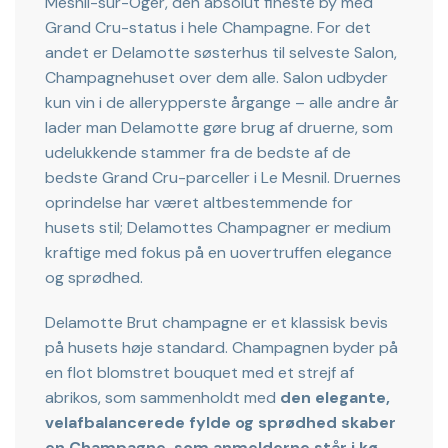
Mesnil-sur-Oger, den absolut fineste by med
Grand Cru-status i hele Champagne. For det
andet er Delamotte søsterhus til selveste Salon,
Champagnehuset over dem alle. Salon udbyder
kun vin i de allerypperste årgange – alle andre år
lader man Delamotte gøre brug af druerne, som
udelukkende stammer fra de bedste af de
bedste Grand Cru-parceller i Le Mesnil. Druernes
oprindelse har været altbestemmende for
husets stil; Delamottes Champagner er medium
kraftige med fokus på en uovertruffen elegance
og sprødhed.
Delamotte Brut champagne er et klassisk bevis
på husets høje standard. Champagnen byder på
en flot blomstret bouquet med et strejf af
abrikos, som sammenholdt med
den elegante,
velafbalancerede fylde og sprødhed skaber
en Champagne, som anmelderne står i kø