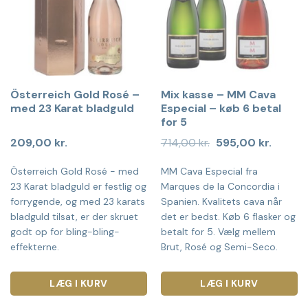
Österreich Gold Rosé –
Mix kasse – MM Cava
med 23 Karat bladguld
Especial – køb 6 betal
for 5
Den
Den
209,00
kr.
714,00
kr.
595,00
kr.
oprindelige
aktuell
pris
pris
Österreich Gold Rosé - med
MM Cava Especial fra
var:
er:
714,00 kr..
595,00 
23 Karat bladguld er festlig og
Marques de la Concordia i
forrygende, og med 23 karats
Spanien. Kvalitets cava når
bladguld tilsat, er der skruet
det er bedst. Køb 6 flasker og
godt op for bling-bling-
betalt for 5. Vælg mellem
effekterne.
Brut, Rosé og Semi-Seco.
LÆG I KURV
LÆG I KURV