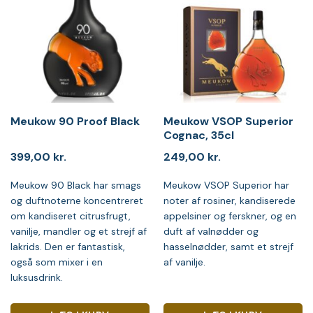
Meukow 90 Proof Black
Meukow VSOP Superior
Cognac, 35cl
399,00
kr.
249,00
kr.
Meukow 90 Black har smags
Meukow VSOP Superior har
og duftnoterne koncentreret
noter af rosiner, kandiserede
om kandiseret citrusfrugt,
appelsiner og ferskner, og en
vanilje, mandler og et strejf af
duft af valnødder og
lakrids. Den er fantastisk,
hasselnødder, samt et strejf
også som mixer i en
af vanilje.
luksusdrink.