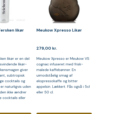
ersken likør
Meukow Xpresso Likør
279,00
kr.
ken likør er en del
Meukow Xpresso er Meukow VS
isvindende likør-
cognac infuseret med frisk-
rskensmagen giver
malede kaffebønner. En
ant, subtropisk
uimodståelig smag af
ge cocktails og
ekspressokaffe og bitter
 er naturligvis uden
appelsin. Lækkert. Fås også i 5cl
 den ikke ændrer
eller 50 cl.
e cocktails eller