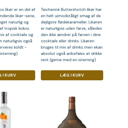
s likør er en del af
Teichenné Buttershotch likør har
indende likør-serie,
en helt uimodståligt smag af de
get naturlig og
dejligste flødekarameller. Likøren
f tropisk kokos.
er naturligvis uden farve, således
mix af cocktails og
den ikke ændrer på farven i dine
n naturligvis også
cocktails eller drinks. Likøren
erveres koldt -
bruges til mix af drinks men ekan
sterning).
absolut også anbefales at drikke
rent (gerne med en isterning)
 I KURV
LÆG I KURV