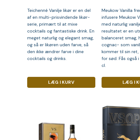
Teichenné Vanilje likør er en del
Meukow Vanilla fre
af en multi-prisvindende likør-
infusere Meukow 
serie, primært til at mixe
med naturlig vanilj
cocktails og fantastiske drink. En
resultatet er en utr
meget naturlig og elegant smag,
balanceret smag, h
og så er likøren uden farve, så
cognac- som vani
den ikke ændrer farve i dine
kommer til sin ret,
cocktails og drinks.
for sød. Fås også i
cl.
LÆG I KURV
LÆG I 