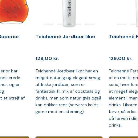
uperior
Teichenné Jordbær likør
Teichenné F
129,00
kr.
129,00
kr.
rior har
Teichenné Jordbær likør har en
Teichenné Fers
kandiserede
meget naturlig og elegant smag
af en multi-pr
kner, og en
af friske jordbær, som er
serie, hvor fe
og
fantastisk til mix af cocktails og
et meget eleg
 et strejf af
drinks, men som naturligvis også
element i man
kan drikkes rent (serveres koldt -
drinks. Likøren
gerne med en isterning).
farve, således
på farven i din
drinks.