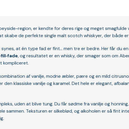
 Speyside-region, er kendte for deres rige og meget smagfulde w
at skabe de perfekte single malt scotch whiskyer, der både er 
er synes, at én type fad er fint… men tre er bedre. Her får du e
ill‑fade
, og resultatet er en whisky, der smager som om Aberl
t kompliceret.
bination af vanilje, modne æbler, pære og en mild citrusnote.
den klassiske vanilje og karamel. Det hele er elegant, afbalancer
eks, uden at blive tung. Du får sødme fra vanilje og honning, 
ele sammen. Teksturen er silkeblød, og alkoholen er så fint in
g.