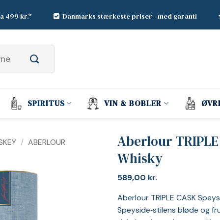
ra 499 kr.*
Danmarks stærkeste priser - med garanti
SPIRITUS
VIN & BOBLER
ØVR
Aberlour TRIPLE
SKEY
/
ABERLOUR
Whisky
589,00
kr.
Aberlour TRIPLE CASK Speyside
Speyside‑stilens bløde og fr