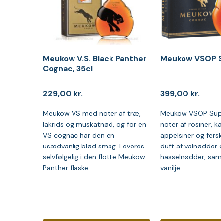
Meukow V.S. Black Panther
Meukow VSOP S
Cognac, 35cl
229,00
kr.
399,00
kr.
Meukow VS med noter af træ,
Meukow VSOP Supe
lakrids og muskatnød, og for en
noter af rosiner, 
VS cognac har den en
appelsiner og fers
usædvanlig blød smag. Leveres
duft af valnødder 
selvfølgelig i den flotte Meukow
hasselnødder, samt
Panther flaske.
vanilje.