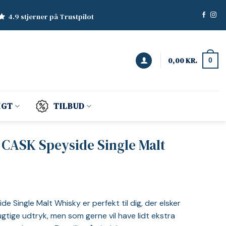
4.9 stjerner på Trustpilot
0,00
KR.
0
IGT
TILBUD
 CASK Speyside Single Malt
 Single Malt Whisky er perfekt til dig, der elsker
ugtige udtryk, men som gerne vil have lidt ekstra