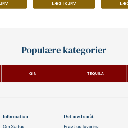
KURV
LÆG I KURV
LÆG
Populære kategorier
GIN
TEQUILA
Information
Det med småt
Om Spitus
Fragt og levering