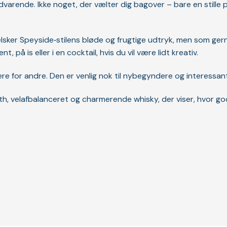
varende. Ikke noget, der vælter dig bagover – bare en stille
r elsker Speyside‑stilens bløde og frugtige udtryk, men som ger
 på is eller i en cocktail, hvis du vil være lidt kreativ.
re for andre. Den er venlig nok til nybegyndere og interessant 
th, velafbalanceret og charmerende whisky, der viser, hvor go