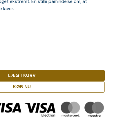
get ekstremt. En stille påmindelse om, at
 laver.
de Single Malt Whisky antal
LÆG I KURV
KØB NU