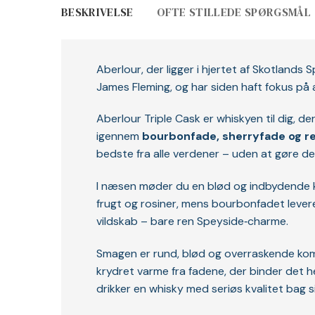
BESKRIVELSE
OFTE STILLEDE SPØRGSMÅL
Aberlour, der ligger i hjertet af Skotlands
James Fleming, og har siden haft fokus på 
Aberlour Triple Cask er whiskyen til dig, d
igennem
bourbonfade, sherryfade og ref
bedste fra alle verdener – uden at gøre de
I næsen møder du en blød og indbydende kom
frugt og rosiner, mens bourbonfadet leverer 
vildskab – bare ren Speyside‑charme.
Smagen er rund, blød og overraskende kompl
krydret varme fra fadene, der binder det h
drikker en whisky med seriøs kvalitet bag si