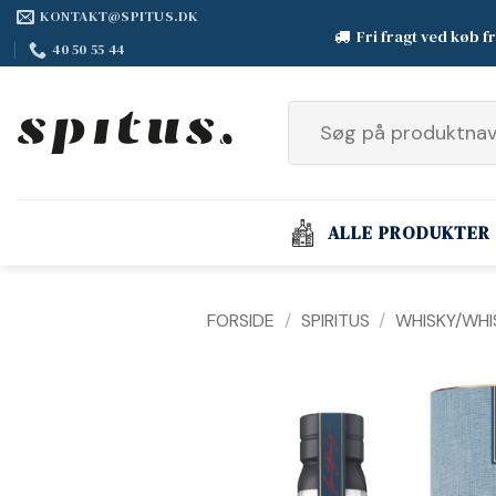
Fortsæt
KONTAKT@SPITUS.DK
Fri fragt ved køb f
til
40 50 55 44
indhold
Søg
efter:
ALLE PRODUKTER
FORSIDE
/
SPIRITUS
/
WHISKY/WHI