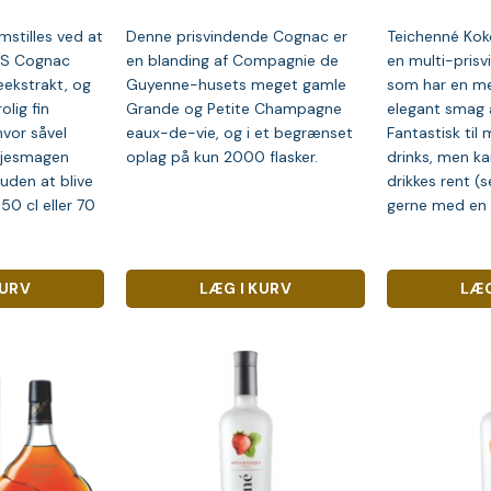
mstilles ved at
Denne prisvindende Cognac er
Teichenné Koko
VS Cognac
en blanding af Compagnie de
en multi-prisv
eekstrakt, og
Guyenne-husets meget gamle
som har en me
olig fin
Grande og Petite Champagne
elegant smag a
vor såvel
eaux-de-vie, og i et begrænset
Fantastisk til 
ljesmagen
oplag på kun 2000 flasker.
drinks, men ka
 uden at blive
drikkes rent (s
 50 cl eller 70
gerne med en i
KURV
LÆG I KURV
LÆG