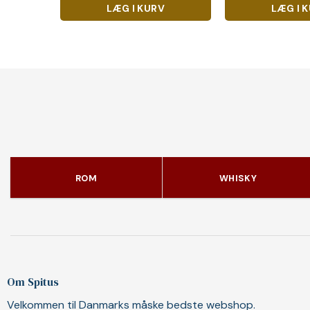
LÆG I KURV
LÆG I 
ROM
WHISKY
Om Spitus
Velkommen til Danmarks måske bedste webshop.