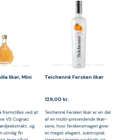
la likør, Mini
Teichenné Fersken likør
129,00
kr.
 fremstilles ved at
Teichenné Fersken likør er en del
kow VS Cognac
af en multi-prisvindende likør-
aniljeekstrakt, og
serie, hvor ferskensmagen giver
n utrolig fin
et meget elegant, subtropisk
ag, hvor såvel
element i mange cocktails og