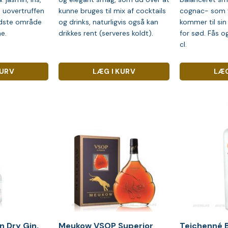
 uovertruffen
kunne bruges til mix af cocktails
cognac- som 
edste område
og drinks, naturligvis også kan
kommer til sin 
e.
drikkes rent (serveres koldt).
for sød. Fås og
cl.
KURV
LÆG I KURV
LÆG
 Dry Gin,
Meukow VSOP Superior
Teichenné 