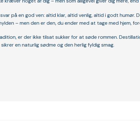
kke kræver noget af dig – men som alligevel giver dig mere, end
var på en god ven: altid klar, altid venlig, altid i godt humør
ylden – men den er den, du ender med at tage med hjem, fordi
tion, er der ikke tilsat sukker for at søde rommen. Destilla
sikrer en naturlig sødme og den herlig fyldig smag.