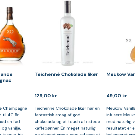
rande
Teichenné Chokolade likør
Meukow Vanil
gnac
129,00
kr.
49,00
kr.
e Champagne
Teichenné Chokolade likør har en
Meukow Vanilla
 til 40 år
fantastisk smag af god
infusere Meu
ed en fed
chokolade og et touch af ristede
med naturlig v
og vanilje,
kaffebønner. En meget naturlig
resultatet er e
 jasmin, iris,
og elegant smag, som ud over at
balanceret sm