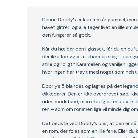
Denne Doorly’s er kun fem år gammel, men d
havet glitrer, og alle tager livet en lille s
den fungerer så godt.
Når du hælder den i glasset, får du en duft
der ikke forsøger at charmere dig – den g
stille og roligt.” Karamellen og vaniljen 
hvor ingen har travlt med noget som helst.
Doorly’s 5 blandes og lagres på det legen
dikkedarer. Den er ikke overdrevet sød, ik
uden modstand, men stadig efterlader et lil
ren – som om rommen lige vil minde dig om
Det bedste ved Doorly’s 5 er, at den er så u
en rom, der føles som en lille ferie. Eller