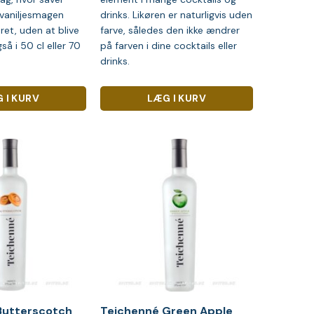
vaniljesmagen
drinks. Likøren er naturligvis uden
ret, uden at blive
farve, således den ikke ændrer
så i 50 cl eller 70
på farven i dine cocktails eller
drinks.
 I KURV
LÆG I KURV
Butterscotch
Teichenné Green Apple