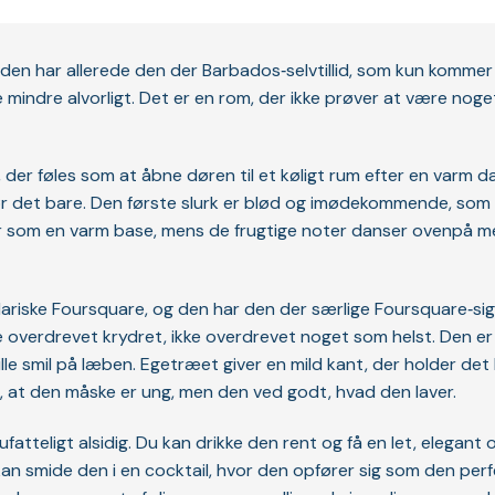
en har allerede den der Barbados‑selvtillid, som kun kommer a
mule mindre alvorligt. Det er en rom, der ikke prøver at være nog
, der føles som at åbne døren til et køligt rum efter en varm d
ør det bare. Den første slurk er blød og imødekommende, som o
ligger som en varm base, mens de frugtige noter danser ovenpå 
dariske Foursquare, og den har den der særlige Foursquare‑si
ke overdrevet krydret, ikke overdrevet noget som helst. Den er
le smil på læben. Egetræet giver en mild kant, der holder det 
, at den måske er ung, men den ved godt, hvad den laver.
fatteligt alsidig. Du kan drikke den rent og få en let, elegant
 du kan smide den i en cocktail, hvor den opfører sig som den 