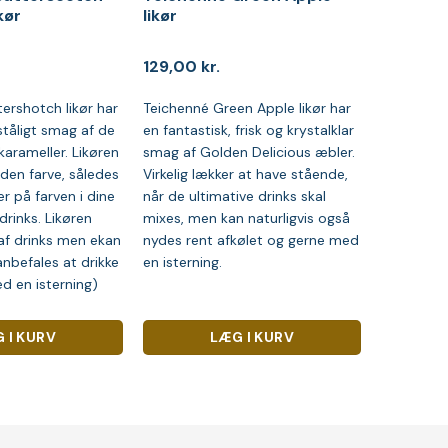
kør
likør
129,00
kr.
ershotch likør har
Teichenné Green Apple likør har
tåligt smag af de
en fantastisk, frisk og krystalklar
karameller. Likøren
smag af Golden Delicious æbler.
uden farve, således
Virkelig lækker at have stående,
r på farven i dine
når de ultimative drinks skal
 drinks. Likøren
mixes, men kan naturligvis også
 af drinks men ekan
nydes rent afkølet og gerne med
nbefales at drikke
en isterning.
d en isterning)
 I KURV
LÆG I KURV