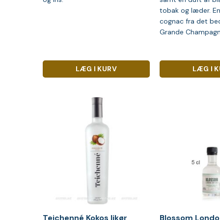
tobak og læder. En
cognac fra det b
Grande Champagn
LÆG I KURV
LÆG I 
Teichenné Kokos likør
Blossom London