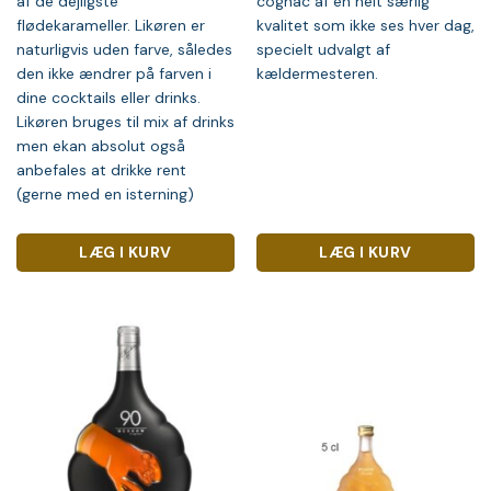
af de dejligste
cognac af en helt særlig
flødekarameller. Likøren er
kvalitet som ikke ses hver dag,
naturligvis uden farve, således
specielt udvalgt af
den ikke ændrer på farven i
kældermesteren.
dine cocktails eller drinks.
Likøren bruges til mix af drinks
men ekan absolut også
anbefales at drikke rent
(gerne med en isterning)
LÆG I KURV
LÆG I KURV