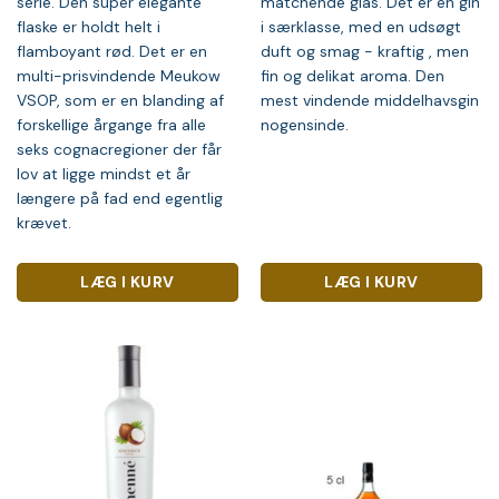
serie. Den super elegante
matchende glas. Det er en gin
flaske er holdt helt i
i særklasse, med en udsøgt
flamboyant rød. Det er en
duft og smag - kraftig , men
multi-prisvindende Meukow
fin og delikat aroma. Den
VSOP, som er en blanding af
mest vindende middelhavsgin
forskellige årgange fra alle
nogensinde.
seks cognacregioner der får
lov at ligge mindst et år
længere på fad end egentlig
krævet.
LÆG I KURV
LÆG I KURV