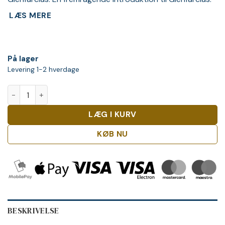
LÆS MERE
På lager
Levering 1-2 hverdage
Glenfarclas 8 Y.O. Whisky antal
LÆG I KURV
KØB NU
BESKRIVELSE