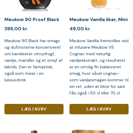
Meukow 90 Proof Black
Meukow Vanilla likør, Mini
399,00
kr.
49,00
kr.
Meukow 90 Black har smags
Meukow Vanilla fremstilles ved
og duftnoterne koncentreret
at infusere Meukow VS
om kandiseret citrusfrugt,
Cognac med naturlig
vanilje, mandler og et strejf af
vaniljeekstrakt, og resultatet
lakrids. Den er fantastisk,
er en utrolig fin balanceret
også som mixer i en
smag, hvor såvel cognac-
luksusdrink.
som vaniljesmagen kommer til
sin ret, uden at blive for sød.
Fås også i 50 cl eller 70 cl.
LÆG I KURV
LÆG I KURV