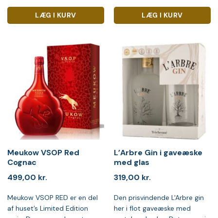
LÆG I KURV
LÆG I KURV
Meukow VSOP Red
L’Arbre Gin i gaveæske
Cognac
med glas
499,00
kr.
319,00
kr.
Meukow VSOP RED er en del
Den prisvindende L'Arbre gin
af huset’s Limited Edition
her i flot gaveæske med