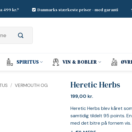
ra 499 kr.*
Danmarks stærkeste priser - med garanti
SPIRITUS
VIN & BOBLER
ØVR
Heretic Herbs
ITUS
/
VERMOUTH OG
199,00
kr.
Heretic Herbs blev kåret som
samtidig tildelt 95 points. E
med det bitre på fornem vis.