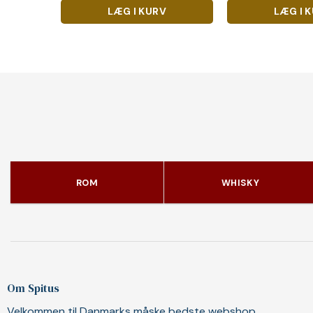
LÆG I KURV
LÆG I 
ROM
WHISKY
Om Spitus
Velkommen til Danmarks måske bedste webshop.