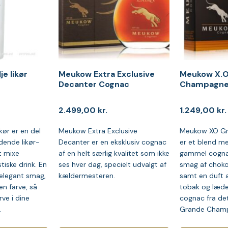
e likør
Meukow Extra Exclusive
Meukow X.O
Decanter Cognac
Champagne
2.499,00
kr.
1.249,00
kr.
kør er en del
Meukow Extra Exclusive
Meukow XO G
dende likør-
Decanter er en eksklusiv cognac
er et blend me
at mixe
af en helt særlig kvalitet som ikke
gammel cogna
tiske drink. En
ses hver dag, specielt udvalgt af
smag af chokol
 elegant smag,
kældermesteren.
samt en duft af
en farve, så
tobak og læder
ve i dine
cognac fra de
.
Grande Cham