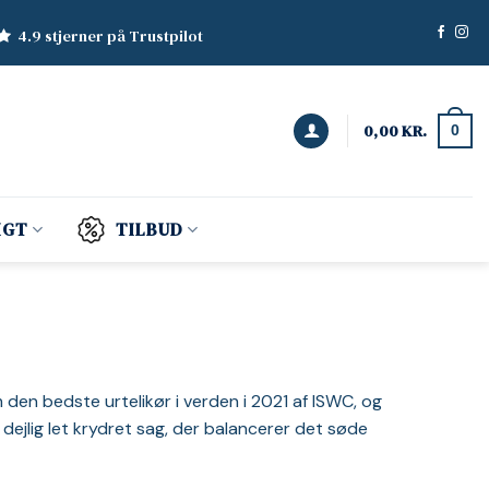
4.9 stjerner på Trustpilot
0,00
KR.
0
IGT
TILBUD
 den bedste urtelikør i verden i 2021 af ISWC, og
n dejlig let krydret sag, der balancerer det søde