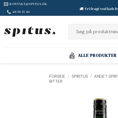
Fortsæt
KONTAKT@SPITUS.DK
Fri fragt ved køb f
til
40 50 55 44
indhold
Søg
efter:
ALLE PRODUKTER
FORSIDE
/
SPIRITUS
/
ANDET SPIR
BITTER