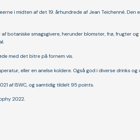
æerne i midten af ​​det 19. århundrede af Jean Teichenné. Den er
er af botaniske smagsgivere, herunder blomster, frø, frugter o
l.
søde med det bitre på fornem vis.
ratur, eller en anelse koldere. Også god i diverse drinks og c
021 af ISWC, og samtidig tildelt 95 points.
rophy 2022.