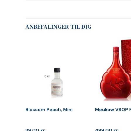
ANBEFALINGER TIL DIG
Blossom Peach, Mini
Meukow VSOP 
39,00
kr.
499,00
kr.