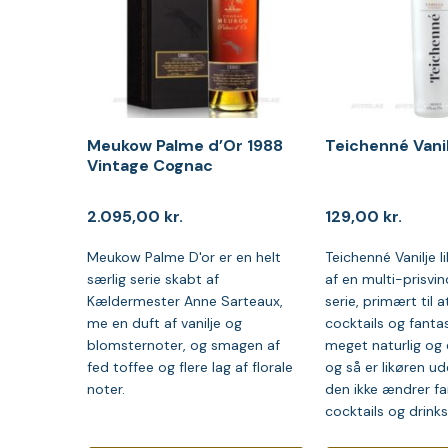
Meukow Palme d’Or 1988
Teichenné Vanilj
Vintage Cognac
2.095,00
kr.
129,00
kr.
Meukow Palme D'or er en helt
Teichenné Vanilje li
særlig serie skabt af
af en multi-prisvin
Kældermester Anne Sarteaux,
serie, primært til 
me en duft af vanilje og
cocktails og fantas
blomsternoter, og smagen af
meget naturlig og
fed toffee og flere lag af florale
og så er likøren ud
noter.
den ikke ændrer far
cocktails og drinks