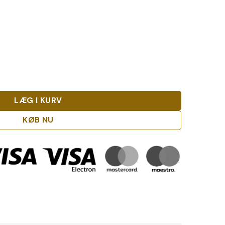
LÆG I KURV
KØB NU