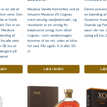
er en del af
Meukow Vanilla fremstilles ved at
Denne prisvin
tion serie. Den
infusere Meukow VS Cognac
en blanding a
ske er holdt
med naturlig vaniljeekstrakt, og
Guyenne-huse
ød. Det er en
resultatet er en utrolig fin
Grande og Pe
de Meukow
balanceret smag, hvor såvel
eaux-de-vie, 
landing af
cognac- som vaniljesmagen
oplag på kun 2
fra alle seks
kommer til sin ret, uden at blive
 får lov at
for sød. Fås også i 5 cl eller 50
 længere på
cl.
rævet.
KURV
LÆG I KURV
LÆG