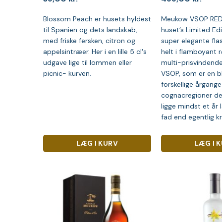
Blossom Peach er husets hyldest
Meukow VSOP RED 
til Spanien og dets landskab,
huset’s Limited Edi
med friske fersken, citron og
super elegante fla
appelsintræer. Her i en lille 5 cl's
helt i flamboyant r
udgave lige til lommen eller
multi-prisvinden
picnic- kurven.
VSOP, som er en b
forskellige årgange 
cognacregioner der
ligge mindst et år
fad end egentlig k
LÆG I KURV
LÆG I 