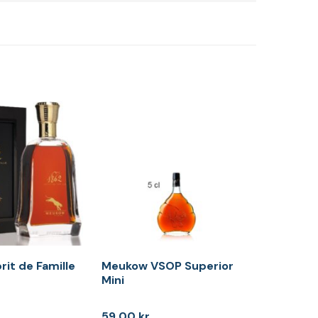
it de Famille
Meukow VSOP Superior
Mini
.
59,00
kr.