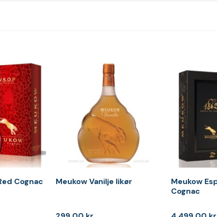
Red Cognac
Meukow Vanilje likør
Meukow Espr
Cognac
299,00
kr.
4.499,00
kr