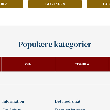
KURV
LÆG I KURV
LÆG
Populære kategorier
GIN
TEQUILA
Information
Det med småt
Om Spitus
Fragt og levering