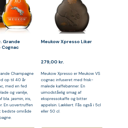
. Grande
Meukow Xpresso Likør
 Cognac
279,00
kr.
rande Champagne
Meukow Xpresso er Meukow VS
d op til 40 år
cognac infuseret med frisk-
c, med en fed
malede kaffebønner. En
ade og vanilje,
uimodståelig smag af
 bla. jasmin, iris,
ekspressokaffe og bitter
. En uovertruffen
appelsin. Lækkert. Fås også i 5cl
t bedste område
eller 50 cl.
pagne.