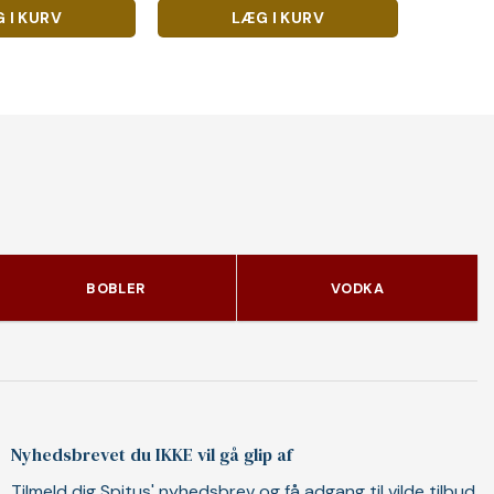
 I KURV
LÆG I KURV
BOBLER
VODKA
Nyhedsbrevet du IKKE vil gå glip af
Tilmeld dig Spitus' nyhedsbrev og få adgang til vilde tilbud,