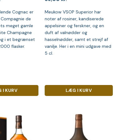
dende Cognac er
Meukow VSOP Superior har
f Compagnie de
noter af rosiner, kandiserede
ts meget gamle
appelsiner og ferskner, og en
tite Champagne
duft af valnødder og
og i et begrænset
hasselnødder, samt et strejf af
000 flasker.
vanilje. Her i en mini udgave med
5 cl.
 I KURV
LÆG I KURV