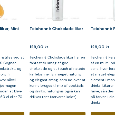
ikør, Mini
Teichenné Chokolade likør
Teichenné F
129,00
kr.
129,00
kr.
mstilles ved at
Teichenné Chokolade likør har en
Teichenné Fers
VS Cognac
fantastisk smag af god
af en multi-pr
eekstrakt, og
chokolade og et touch af ristede
serie, hvor fe
olig fin
kaffebønner. En meget naturlig
et meget eleg
vor såvel
og elegant smag, som ud over at
element i man
ljesmagen
kunne bruges til mix af cocktails
drinks. Likøren
 uden at blive
og drinks, naturligvis også kan
farve, således
 50 cl eller 70
drikkes rent (serveres koldt).
på farven i din
drinks.