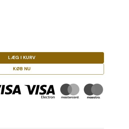
wny Porto antal
LÆG I KURV
KØB NU