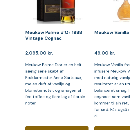
Meukow Palme d’Or 1988
Meukow Vanilla l
Vintage Cognac
2.095,00
kr.
49,00
kr.
Meukow Palme D'or er en helt
Meukow Vanilla fre
særlig serie skabt af
infusere Meukow 
Kældermester Anne Sarteaux,
med naturlig vanilj
me en duft af vanilje og
resultatet er en utr
blomsternoter, og smagen af
balanceret smag, h
fed toffee og flere lag af florale
cognac- som vani
noter.
kommer til sin ret,
for sød. Fås også i
cl.