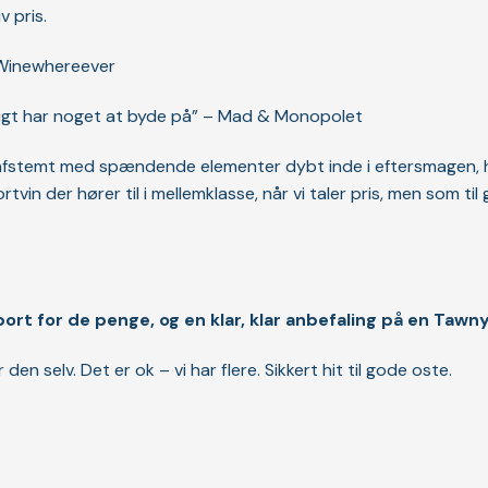
v pris.
 Winewhereever
ligt har noget at byde på” – Mad & Monopolet
t afstemt med spændende elementer dybt inde i eftersmagen, 
tvin der hører til i mellemklasse, når vi taler pris, men som ti
ort for de penge, og en klar, klar anbefaling på en Tawny
en selv. Det er ok – vi har flere. Sikkert hit til gode oste.