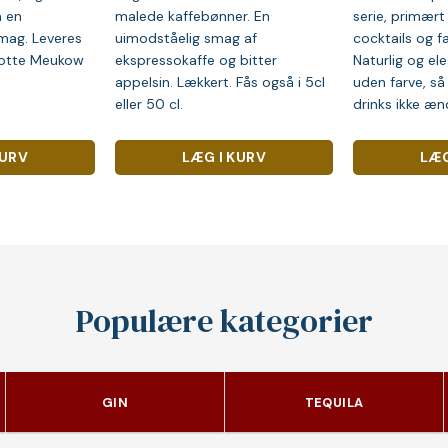
n en
malede kaffebønner. En
serie, primært 
mag. Leveres
uimodståelig smag af
cocktails og fa
flotte Meukow
ekspressokaffe og bitter
Naturlig og el
appelsin. Lækkert. Fås også i 5cl
uden farve, så
eller 50 cl.
drinks ikke æn
KURV
LÆG I KURV
LÆG
Populære kategorier
GIN
TEQUILA