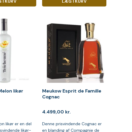
 I KURV
LÆG I KURV
elon likør
Meukow Esprit de Famille
Cognac
4.499,00
kr.
n likør er en del
Denne prisvindende Cognac er
isvindende likør-
en blanding af Compagnie de