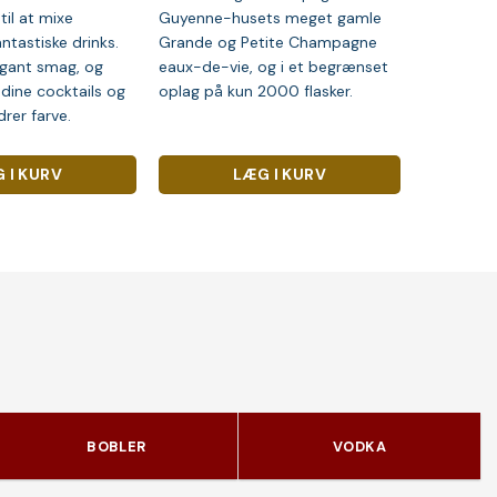
til at mixe
Guyenne-husets meget gamle
ntastiske drinks.
Grande og Petite Champagne
egant smag, og
eaux-de-vie, og i et begrænset
 dine cocktails og
oplag på kun 2000 flasker.
drer farve.
 I KURV
LÆG I KURV
BOBLER
VODKA