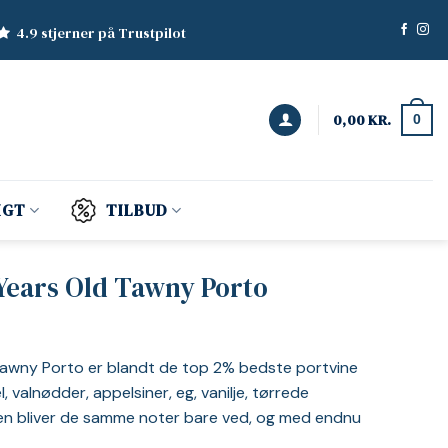
4.9 stjerner på Trustpilot
0,00
KR.
0
IGT
TILBUD
Years Old Tawny Porto
Tawny Porto er blandt de top 2% bedste portvine
, valnødder, appelsiner, eg, vanilje, tørrede
den bliver de samme noter bare ved, og med endnu