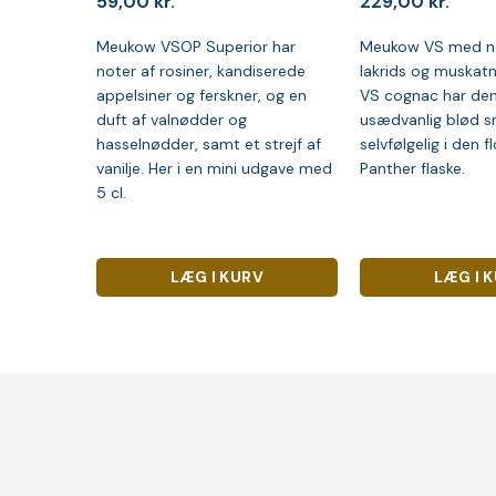
59,00
kr.
229,00
kr.
Meukow VSOP Superior har
Meukow VS med no
noter af rosiner, kandiserede
lakrids og muskatn
appelsiner og ferskner, og en
VS cognac har de
duft af valnødder og
usædvanlig blød s
hasselnødder, samt et strejf af
selvfølgelig i den 
vanilje. Her i en mini udgave med
Panther flaske.
5 cl.
LÆG I KURV
LÆG I 