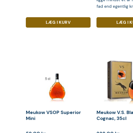
fad end egentlig k
LÆG I KURV
LÆG I 
Meukow VSOP Superior
Meukow V.S. Bl
Mini
Cognac, 35cl