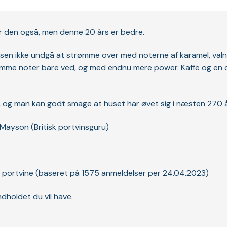
er den også, men denne 20 års er bedre.
en ikke undgå at strømme over med noterne af karamel, valnød
samme noter bare ved, og med endnu mere power. Kaffe og en de
og man kan godt smage at huset har øvet sig i næsten 270 år
 Mayson (Britisk portvinsguru)
e portvine (baseret på 1575 anmeldelser per 24.04.2023)
ndholdet du vil have.