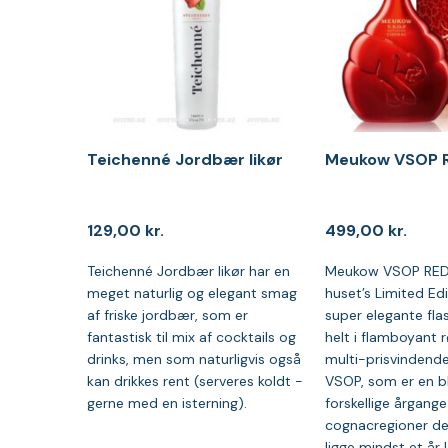
Teichenné Jordbær likør
Meukow VSOP 
129,00
kr.
499,00
kr.
Teichenné Jordbær likør har en
Meukow VSOP RED 
meget naturlig og elegant smag
huset’s Limited Edi
af friske jordbær, som er
super elegante fla
fantastisk til mix af cocktails og
helt i flamboyant r
drinks, men som naturligvis også
multi-prisvinden
kan drikkes rent (serveres koldt -
VSOP, som er en b
gerne med en isterning).
forskellige årgange 
cognacregioner der
ligge mindst et år