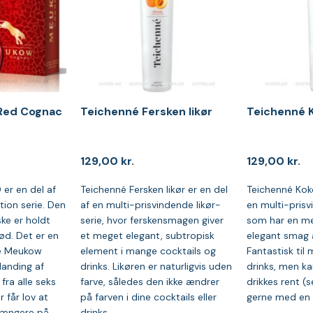
Red Cognac
Teichenné Fersken likør
Teichenné K
129,00
kr.
129,00
kr.
er en del af
Teichenné Fersken likør er en del
Teichenné Koko
tion serie. Den
af en multi-prisvindende likør-
en multi-prisv
ske er holdt
serie, hvor ferskensmagen giver
som har en me
ød. Det er en
et meget elegant, subtropisk
elegant smag a
de Meukow
element i mange cocktails og
Fantastisk til 
landing af
drinks. Likøren er naturligvis uden
drinks, men ka
fra alle seks
farve, således den ikke ændrer
drikkes rent (s
 får lov at
på farven i dine cocktails eller
gerne med en i
 længere på
drinks.