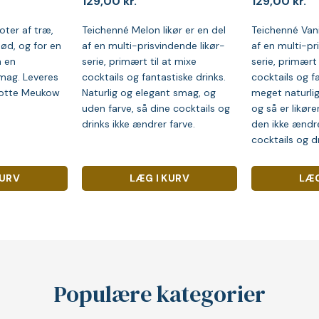
129,00
kr.
129,00
kr.
ter af træ,
Teichenné Melon likør er en del
Teichenné Vanil
ød, og for en
af en multi-prisvindende likør-
af en multi-pr
n en
serie, primært til at mixe
serie, primært 
mag. Leveres
cocktails og fantastiske drinks.
cocktails og fa
flotte Meukow
Naturlig og elegant smag, og
meget naturli
uden farve, så dine cocktails og
og så er likøre
drinks ikke ændrer farve.
den ikke ændre
cocktails og dr
KURV
LÆG I KURV
LÆG
Populære kategorier