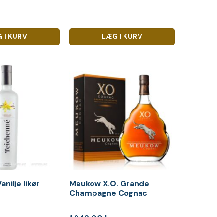
 I KURV
LÆG I KURV
nilje likør
Meukow X.O. Grande
Champagne Cognac