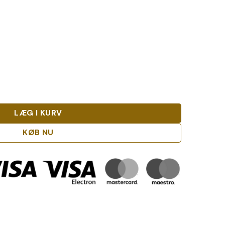
awny Porto antal
LÆG I KURV
KØB NU