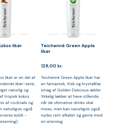
okos likør
Teichenné Green Apple
likør
129,00
kr.
s likør er en del af
Teichenné Green Apple likør har
indende likør-serie,
en fantastisk, frisk og krystalklar
get naturlig og
smag af Golden Delicious æbler.
f tropisk kokos.
Virkelig lækker at have stående,
mix af cocktails og
når de ultimative drinks skal
n naturligvis også
mixes, men kan naturligvis også
erveres koldt -
nydes rent afkølet og gerne med
sterning).
en isterning.