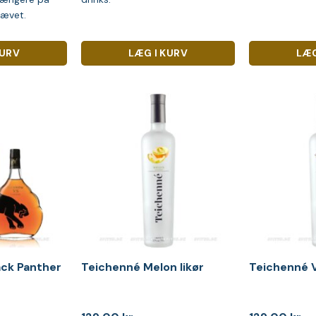
rævet.
KURV
LÆG I KURV
LÆG
ack Panther
Teichenné Melon likør
Teichenné Va