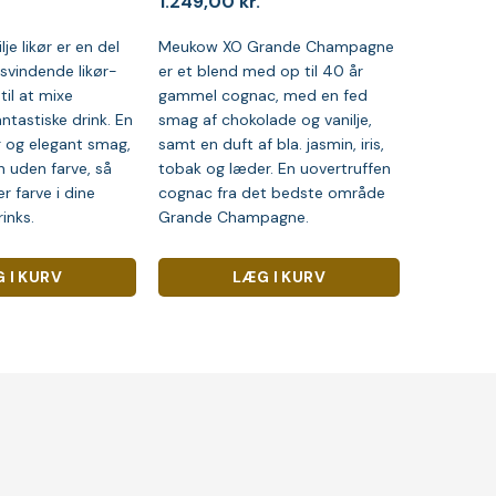
1.249,00
kr.
je likør er en del
Meukow XO Grande Champagne
isvindende likør-
er et blend med op til 40 år
til at mixe
gammel cognac, med en fed
ntastiske drink. En
smag af chokolade og vanilje,
g og elegant smag,
samt en duft af bla. jasmin, iris,
n uden farve, så
tobak og læder. En uovertruffen
r farve i dine
cognac fra det bedste område
inks.
Grande Champagne.
 I KURV
LÆG I KURV