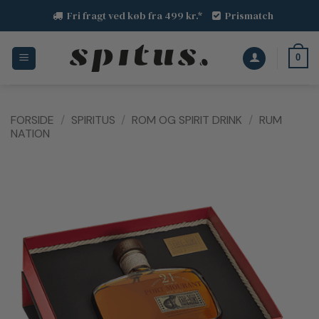
Fortsæt
Fri fragt ved køb fra 499 kr.*
Prismatch
til
indhold
0
FORSIDE
/
SPIRITUS
/
ROM OG SPIRIT DRINK
/
RUM
NATION