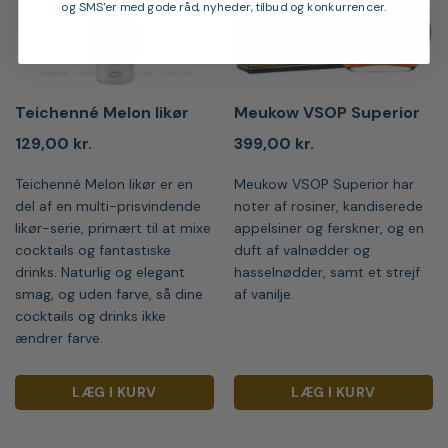
og SMS'er med gode råd, nyheder, tilbud og konkurrencer.
Teichenné Melon likør
Meukow VSOP Superior
129,00
kr.
399,00
kr.
Teichenné Melon likør er en
Meukow VSOP Superior har
del af en multi-prisvindende
noter af rosiner, kandiserede
likør-serie, primært til at mixe
appelsiner og ferskner, og en
cocktails og fantastiske
duft af valnødder og
drinks. Naturlig og elegant
hasselnødder, samt et strejf
smag, og uden farve, så dine
af vanilje.
cocktails og drinks ikke
ændrer farve.
LÆG I KURV
LÆG I KURV