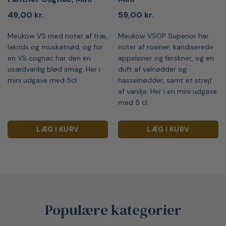
49,00
kr.
59,00
kr.
Meukow VS med noter af træ,
Meukow VSOP Superior har
lakrids og muskatnød, og for
noter af rosiner, kandiserede
en VS cognac har den en
appelsiner og ferskner, og en
usædvanlig blød smag. Her i
duft af valnødder og
mini udgave med 5cl.
hasselnødder, samt et strejf
af vanilje. Her i en mini udgave
med 5 cl.
LÆG I KURV
LÆG I KURV
Populære kategorier