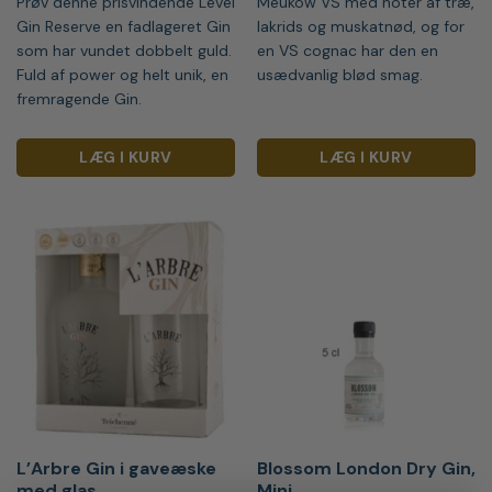
Prøv denne prisvindende Level
Meukow VS med noter af træ,
Gin Reserve en fadlageret Gin
lakrids og muskatnød, og for
som har vundet dobbelt guld.
en VS cognac har den en
Fuld af power og helt unik, en
usædvanlig blød smag.
fremragende Gin.
LÆG I KURV
LÆG I KURV
L’Arbre Gin i gaveæske
Blossom London Dry Gin,
med glas
Mini