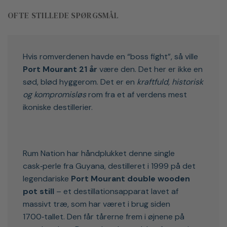
OFTE STILLEDE SPØRGSMÅL
Hvis romverdenen havde en “boss fight”, så ville
Port Mourant 21 år
være den. Det her er ikke en
sød, blød hyggerom. Det er en
kraftfuld, historisk
og kompromisløs
rom fra et af verdens mest
ikoniske destillerier.
Rum Nation har håndplukket denne single
cask‑perle fra Guyana, destilleret i 1999 på det
legendariske
Port Mourant double wooden
pot still
– et destillationsapparat lavet af
massivt træ, som har været i brug siden
1700‑tallet. Den får tårerne frem i øjnene på