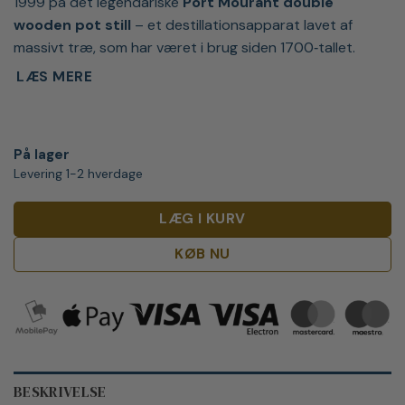
1999 på det legendariske
Port Mourant double
wooden pot still
– et destillationsapparat lavet af
massivt træ, som har været i brug siden 1700‑tallet.
LÆS MERE
På lager
Levering 1-2 hverdage
LÆG I KURV
KØB NU
BESKRIVELSE