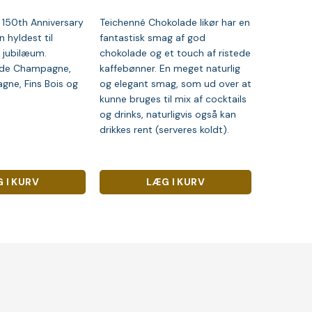
150th Anniversary
Teichenné Chokolade likør har en
 hyldest til
fantastisk smag af god
 jubilæum.
chokolade og et touch af ristede
de Champagne,
kaffebønner. En meget naturlig
gne, Fins Bois og
og elegant smag, som ud over at
kunne bruges til mix af cocktails
og drinks, naturligvis også kan
drikkes rent (serveres koldt).
 I KURV
LÆG I KURV