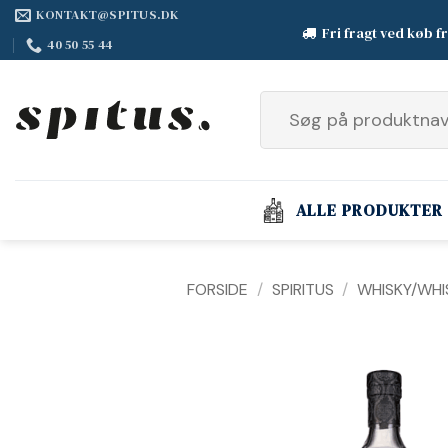
Fortsæt
KONTAKT@SPITUS.DK
Fri fragt ved køb f
til
40 50 55 44
indhold
Søg
efter:
ALLE PRODUKTER
FORSIDE
/
SPIRITUS
/
WHISKY/WHI