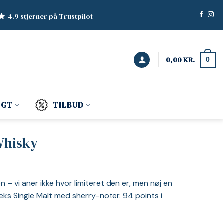
4.9 stjerner på Trustpilot
0,00
KR.
0
IGT
TILBUD
Whisky
n – vi aner ikke hvor limiteret den er, men nøj en
leks Single Malt med sherry-noter. 94 points i