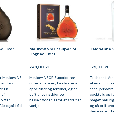
o Likør
Meukow VSOP Superior
Teichenné Va
Cognac, 35cl
249,00
kr.
129,00
kr.
er Meukow VS
Meukow VSOP Superior har
Teichenné Vanil
ed frisk-
noter af rosiner, kandiserede
af en multi-pr
r. En
appelsiner og ferskner, og en
serie, primært 
 af
duft af valnødder og
cocktails og fa
bitter
hasselnødder, samt et strejf af
meget naturli
Fås også i 5cl
vanilje.
og så er likøre
den ikke ændre