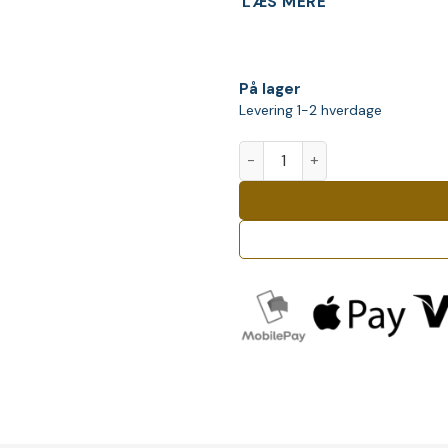
LÆS MERE
På lager
Levering 1-2 hverdage
Tamdhu 15 Y.O. Whisky antal