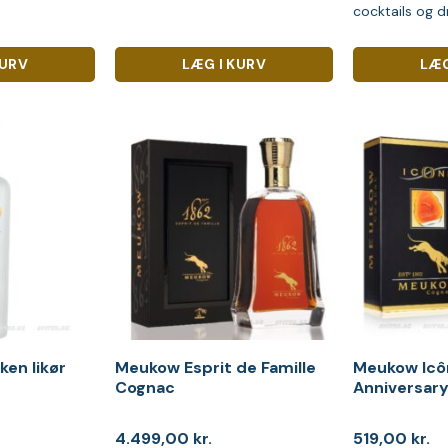
cocktails og dr
KURV
LÆG I KURV
LÆG
ken likør
Meukow Esprit de Famille
Meukow Icô
Cognac
Anniversar
4.499,00
kr.
519,00
kr.