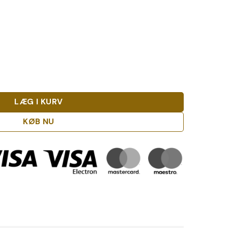
LÆG I KURV
KØB NU