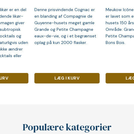
ikør er en del
Denne prisvindende Cognac er
Meukow Icône 
dende likør-
en blanding af Compagnie de
er lavet som en
nsmagen giver
Guyenne-husets meget gamle
husets 150 års
 subtropisk
Grande og Petite Champagne
Område: Gran
ocktails og
eaux-de-vie, og i et begrænset
Petite Champa
naturligvis uden
oplag på kun 2000 flasker.
Bons Bois.
 ikke ændrer
ktails eller
KURV
LÆG I KURV
LÆG
Populære kategorier