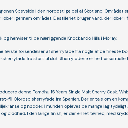
regionen Speyside i den nordøstlige del af Skotland. Området 
 løber igennem området. Destilleriet bruger vand, der løber i 
k og henviser til de nærliggende Knockando Hills i Moray.
ne første forsendelser af sherryfade fra nogle af de fineste b
sherryfade fra start til slut. Sherryfadene er helt essentiell
roducere denne Tamdhu 15 Years Single Malt Sherry Cask. Whisk
irst-fill Oloroso sherryfade fra Spanien. Der er tale om en kom
ljekranse og nødder. I munden opleves de mange lag tydeligt,
 blødhed. I den lange finish, er der en let tørhed, med kryd