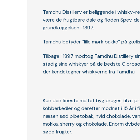
Tamdhu Distillery er beliggende i whisky-
være de frugtbare dale og floden Spey, der
grundlæggelsen i 1897.
Tamdhu betyder “lille mørk bakke” på gælis
Tilbage i 1897 modtog Tamdhu Distillery si
stadig sine whiskyer på de bedste Oloroso-
der kendetegner whiskyerne fra Tamdhu.
Kun den fineste maltet byg bruges til at p
kobberkedler og derefter modnet i 15 år i f
næsen sød pibetobak, hvid chokolade, vani
mokka, sherry og chokolade. Enorm dybde og
søde frugter.