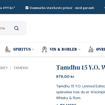
ra 499 kr.*
Danmarks stærkeste priser - med garanti
SPIRITUS
VIN & BOBLER
ØVR
Tamdhu 15 Y.O. 
SKEY
/
TAMDHU
979,00
kr.
Tamdhu 15 Y.O. Limited Editio
oplevelse hvis du er til komp
Whisky & Rom.