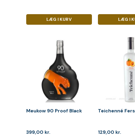
LÆG I KURV
LÆG I 
Meukow 90 Proof Black
Teichenné Fers
399,00
kr.
129,00
kr.