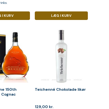
inks.
 I KURV
LÆG I KURV
ne 150th
Teichenné Chokolade likør
y Cognac
129,00
kr.