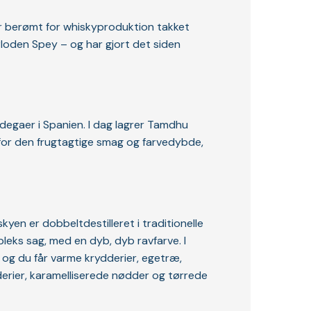
er berømt for whiskyproduktion takket
floden Spey – og har gjort det siden
odegaer i Spanien. I dag lagrer Tamdhu
e for den frugtagtige smag og farvedybde,
yen er dobbeltdestilleret i traditionelle
pleks sag, med en dyb, dyb ravfarve. I
 og du får varme krydderier, egetræ,
derier, karamelliserede nødder og tørrede