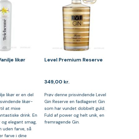
nilje likør
Level Premium Reserve
349,00
kr.
je likør er en del
Prøv denne prisvindende Level
isvindende likør-
Gin Reserve en fadlageret Gin
til at mixe
som har vundet dobbelt guld.
ntastiske drink. En
Fuld af power og helt unik, en
g og elegant smag,
fremragende Gin.
n uden farve, så
r farve i dine