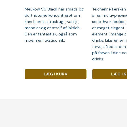
Meukow 90 Black har smags og
Teichenné Fersken l
duftnoterne koncentreret om
af en multi-prisvin
kandiseret citrusfrugt, vanilje,
serie, hvor ferske
mandler og et strejf af lakrids.
et meget elegant,
Den er fantastisk, også som
element i mange c
mixer i en luksusdrink.
drinks. Likøren er 
farve, således den
på farven i dine coc
drinks.
LÆG I KURV
LÆG I 