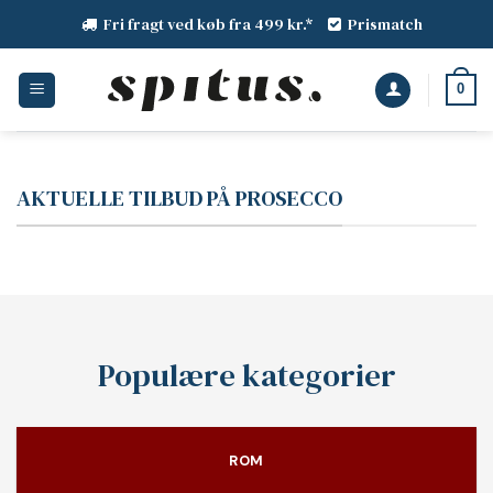
Fortsæt
Fri fragt ved køb fra 499 kr.*
Prismatch
til
indhold
0
AKTUELLE TILBUD PÅ PROSECCO
Populære kategorier
ROM