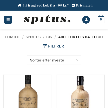
Fortsæt
Fri fragt ved køb fra 499 kr.*
Prismatch
til
indhold
0
FORSIDE
/
SPIRITUS
/
GIN
/
ABLEFORTH'S BATHTUB
FILTRER