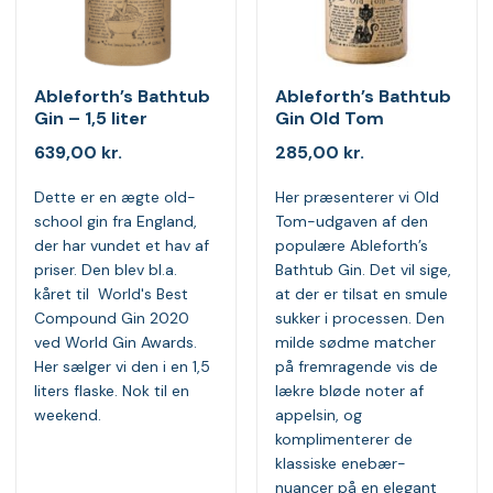
Ableforth’s Bathtub
Ableforth’s Bathtub
Gin – 1,5 liter
Gin Old Tom
639,00
kr.
285,00
kr.
Dette er en ægte old-
Her præsenterer vi Old
school gin fra England,
Tom-udgaven af den
der har vundet et hav af
populære Ableforth’s
priser. Den blev bl.a.
Bathtub Gin. Det vil sige,
kåret til World's Best
at der er tilsat en smule
Compound Gin 2020
sukker i processen. Den
ved World Gin Awards.
milde sødme matcher
Her sælger vi den i en 1,5
på fremragende vis de
liters flaske. Nok til en
lækre bløde noter af
weekend.
appelsin, og
komplimenterer de
klassiske enebær-
nuancer på en elegant