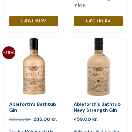
måde.
LÆG I KURV
LÆG I KURV
-16%
Ableforth’s Bathtub
Ableforth’s Bathtub
Gin
Navy Strength Gin
Den
Den
339,00
kr.
285,00
kr.
459,00
kr.
oprindelige
aktuelle
pris
pris
Ableforth's Bathtub Gin
Ableforth's Bathtub Gin