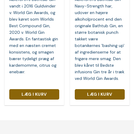
var:
er:
339,00 kr..
285,00 kr..
vandt i 2016 Guldvinder
Navy-Strength har,
v. World Gin Awards, og
udover en højere
blev køret som Worlds
alkoholprocent end den
Best Compound Gin,
originale Bathtub Gin, en
2020 v. World Gin
større botanisk punch
Awards. En fantastisk gin
takket være
med en næsten cremet
botanikernes 'bashing up'
konsistens, og smagen
af ingredienserne for at
bærer tydeligt præg af
frigøre mere smag. Den
kardemomme, citrus og
blev kåret til Bedste
enebær.
infusions Gin tre år i træk
ved World Gin Awards.
LÆG I KURV
LÆG I KURV