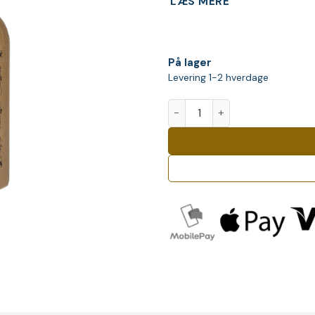
LÆS MERE
På lager
Levering 1-2 hverdage
Ableforth's Bathtub Gin - 1,5 