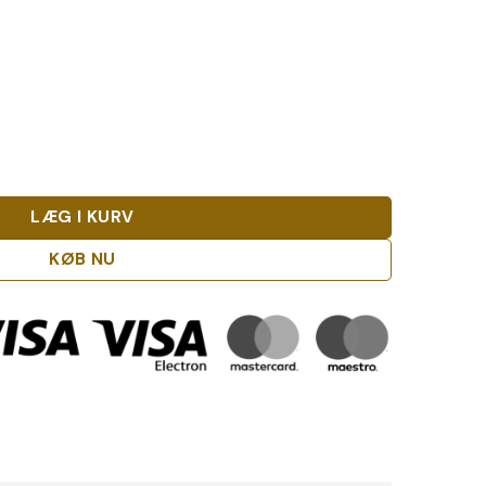
liter antal
LÆG I KURV
KØB NU