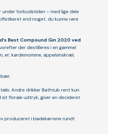
ar under forbudstiden – med lige dele
ofistikeret end noget, du kunne røre
d’s Best Compound Gin 2020 ved
hvorefter der destilleres i en gammel
en, er; kardemomme, appelsinskræl,
ebær.
ktails. Andre drikker Bathtub rent kun
 sit florale udtryk, giver en decideret
blev produceret i badekarrene rundt