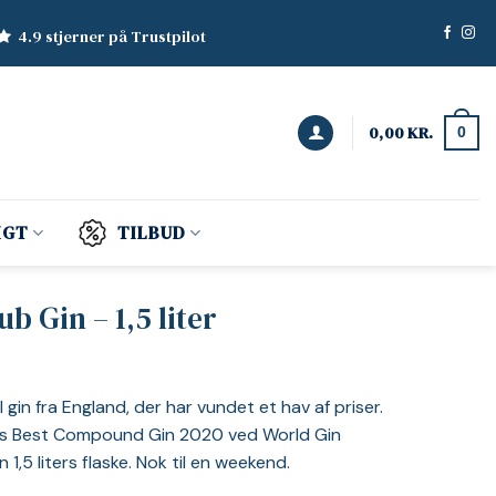
4.9 stjerner på Trustpilot
0,00
KR.
0
IGT
TILBUD
b Gin – 1,5 liter
gin fra England, der har vundet et hav af priser.
rld’s Best Compound Gin 2020 ved World Gin
 1,5 liters flaske. Nok til en weekend.