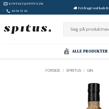
Fortsæt
KONTAKT@SPITUS.DK
Fri fragt ved køb f
til
40 50 55 44
indhold
Søg
efter:
ALLE PRODUKTER
FORSIDE
/
SPIRITUS
/
GIN