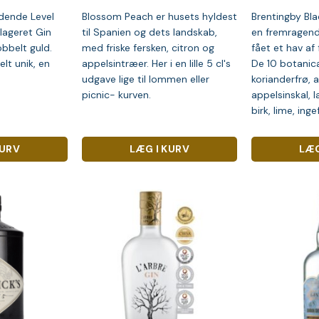
ndende Level
Blossom Peach er husets hyldest
Brentingby Bla
lageret Gin
til Spanien og dets landskab,
en fremragend
bbelt guld.
med friske fersken, citron og
fået et hav af
lt unik, en
appelsintræer. Her i en lille 5 cl's
De 10 botanic
udgave lige til lommen eller
korianderfrø, 
picnic- kurven.
appelsinskal, l
birk, lime, ing
KURV
LÆG I KURV
LÆG