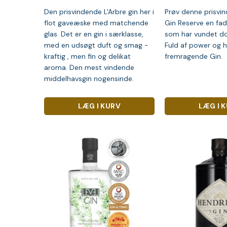
Den prisvindende L'Arbre gin her i
Prøv denne prisvi
flot gaveæske med matchende
Gin Reserve en fad
glas. Det er en gin i særklasse,
som har vundet do
med en udsøgt duft og smag -
Fuld af power og he
kraftig , men fin og delikat
fremragende Gin.
aroma. Den mest vindende
middelhavsgin nogensinde.
LÆG I KURV
LÆG I 