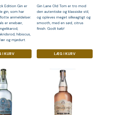
ck Edition Gin er
Gin Lane Old Tom er tro mod
e gin, som har
den autentiske og klassiske stil,
 flotte anmeldelser.
og opleves meget silkeagtigt og
als er enebær,
smooth, med en sød, citrus
angelikarod,
finish. Godt køb!
akridsrod, hibiscus,
efær og mjødurt.
 I KURV
LÆG I KURV