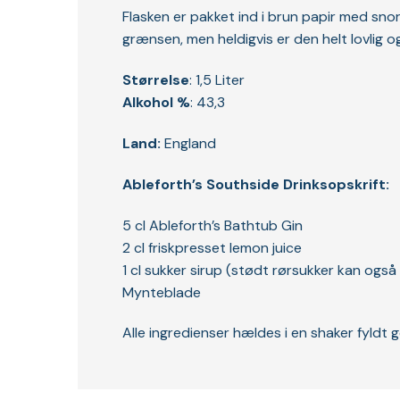
Flasken er pakket ind i brun papir med sno
grænsen, men heldigvis er den helt lovlig og 
Størrelse
: 1,5 Liter
Alkohol %
: 43,3
Land:
England
Ableforth’s Southside Drinksopskrift:
5 cl Ableforth’s Bathtub Gin
2 cl friskpresset lemon juice
1 cl sukker sirup (stødt rørsukker kan også
Mynteblade
Alle ingredienser hældes i en shaker fyldt 