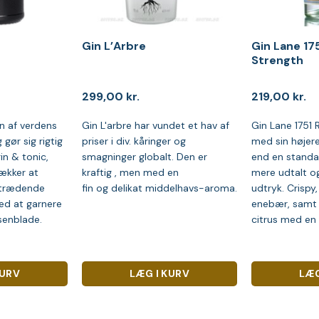
Gin L’Arbre
Gin Lane 175
Strength
299,00
kr.
219,00
kr.
en af verdens
Gin L'arbre har vundet et hav af
Gin Lane 1751 
 gør sig rigtig
priser i div. kåringer og
med sin højer
gin & tonic,
smagninger globalt. Den er
end en standa
ækker at
kraftig , men med en
mere udtalt og
mtrædende
fin og delikat middelhavs-aroma.
udtryk. Crispy
d at garnere
enebær, samt
senblade.
citrus med en s
KURV
LÆG I KURV
LÆG