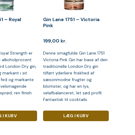
1 – Royal
Gin Lane 1751 – Victoria
Pink
199,00
kr.
Royal Strength er
Denne smagfulde Gin Lane 1751
e alkoholprocent
Victoria Pink Gin har base af den
rd London Dry gin,
traditionelle London Dry gin
 markant i sit
tilført yderliere friskhed af
, fed og markante
sæsonmodne frugter og
 velsmagende
blomster, og har en lys,
prød, ren finish.
velafbalanceret, let sød profil.
Fantastisk til cocktails.
 I KURV
LÆG I KURV