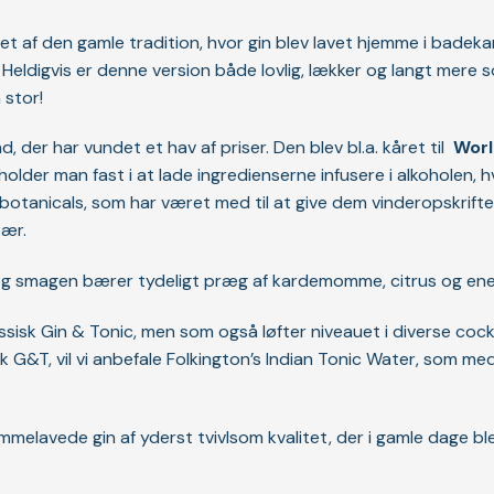
ret af den gamle tradition, hvor gin blev lavet hjemme i badek
Heldigvis er denne version både lovlig, lækker og langt mere s
 stor!
, der har vundet et hav af priser. Den blev bl.a. kåret til
Worl
holder man fast i at lade ingredienserne infusere i alkoholen, 
 botanicals, som har været med til at give dem vinderopskrift
bær.
 og smagen bærer tydeligt præg af kardemomme, citrus og en
klassisk Gin & Tonic, men som også løfter niveauet i diverse coc
k G&T, vil vi anbefale Folkington’s Indian Tonic Water, som med
hjemmelavede gin af yderst tvivlsom kvalitet, der i gamle dage 