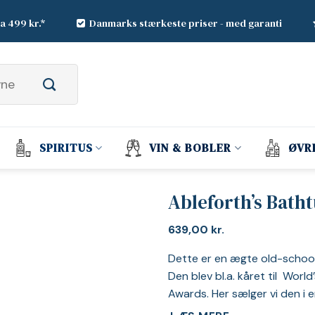
ra 499 kr.*
Danmarks stærkeste priser - med garanti
SPIRITUS
VIN & BOBLER
ØVR
Ableforth’s Bathtu
639,00
kr.
Dette er en ægte old-school 
Den blev bl.a. kåret til Wo
Awards. Her sælger vi den i en