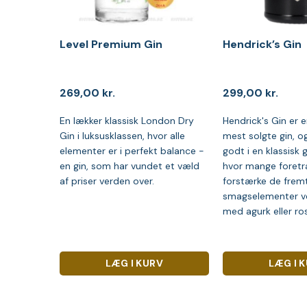
Level Premium Gin
Hendrick’s Gin
269,00
kr.
299,00
kr.
En lækker klassisk London Dry
Hendrick's Gin er 
Gin i luksusklassen, hvor alle
mest solgte gin, og
elementer er i perfekt balance -
godt i en klassisk 
en gin, som har vundet et væld
hvor mange foretr
af priser verden over.
forstærke de fre
smagselementer ve
med agurk eller ro
LÆG I KURV
LÆG I 