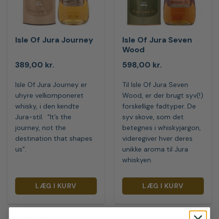
Isle Of Jura Journey
Isle Of Jura Seven
Wood
389,00
kr.
598,00
kr.
Isle Of Jura Journey er
Til Isle Of Jura Seven
uhyre velkomponeret
Wood, er der brugt syv(!)
whisky, i den kendte
forskellige fadtyper. De
Jura-stil. "It’s the
syv skove, som det
journey, not the
betegnes i whiskyjargon,
destination that shapes
videregiver hver deres
us".
unikke aroma til Jura
whiskyen.
LÆG I KURV
LÆG I KURV