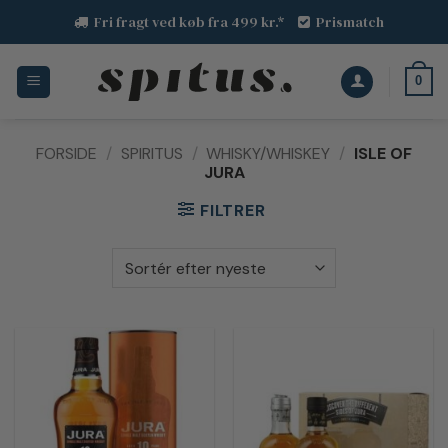
Fortsæt
Fri fragt ved køb fra 499 kr.*
Prismatch
til
indhold
0
FORSIDE
/
SPIRITUS
/
WHISKY/WHISKEY
/
ISLE OF
JURA
FILTRER