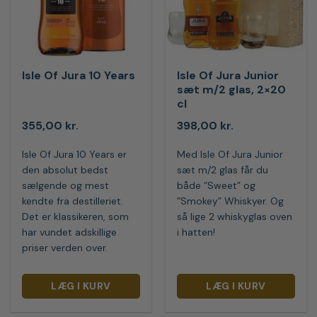
Isle Of Jura 10 Years
Isle Of Jura Junior
sæt m/2 glas, 2×20
cl
355,00
kr.
398,00
kr.
Isle Of Jura 10 Years er
Med Isle Of Jura Junior
den absolut bedst
sæt m/2 glas får du
sælgende og mest
både ”Sweet” og
kendte fra destilleriet.
”Smokey” Whiskyer. Og
Det er klassikeren, som
så lige 2 whiskyglas oven
har vundet adskillige
i hatten!
priser verden over.
LÆG I KURV
LÆG I KURV