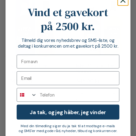
Vind et gavekort
på 2500 kr.
Tilmeld dig vores nyhedsbrev og SMS-liste, og
deltag i konkurrencen om et gavekort på 2500 kr.
Isle Of Jura The
Isle Of Jura The
Loch
Sound, 1L
748,00
kr.
548,00
kr.
Telefon
Isle Of Jura The Loch er
The Isle Of Jura The
modnet på amerikanske
Sound
er en vidunderlig
egetræsfade, før den
rund og harmonisk single
Ja tak, og jeg håber, jeg vinder
blev færdiggjort på fade,
malt med blid røg og
der tidligere indeholdt
intens sødme, som
Med din tilmedling siger du ja tak til at modtage e-mails
30 år gammel Pedro
kommer fra det skotske
og SMS'er med gode råd, nyheder, tilbud og konkurrencer.
Ximénez sherry.
Isle of Jura destilleri.