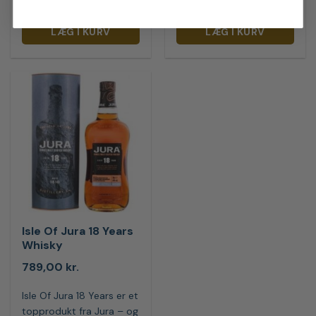
LÆG I KURV
LÆG I KURV
Isle Of Jura 18 Years
Whisky
789,00
kr.
Isle Of Jura 18 Years er et
topprodukt fra Jura – og