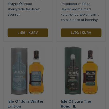
brugte Oloroso
imponerer med en
sherryfade fra Jerez,
lækker aroma med
Spanien.
karamel og æbler, samt
en blid note af honning
LÆG I KURV
LÆG I KURV
Isle Of Jura Winter
Isle Of Jura The
Edition
Road, 1L