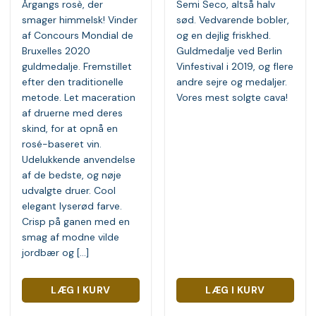
Årgangs rosè, der
Semi Seco, altså halv
smager himmelsk! Vinder
sød. Vedvarende bobler,
af Concours Mondial de
og en dejlig friskhed.
Bruxelles 2020
Guldmedalje ved Berlin
guldmedalje. Fremstillet
Vinfestival i 2019, og flere
efter den traditionelle
andre sejre og medaljer.
metode. Let maceration
Vores mest solgte cava!
af druerne med deres
skind, for at opnå en
rosé-baseret vin.
Udelukkende anvendelse
af de bedste, og nøje
udvalgte druer. Cool
elegant lyserød farve.
Crisp på ganen med en
smag af modne vilde
jordbær og [...]
LÆG I KURV
LÆG I KURV