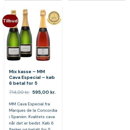
Tilbud
Mix kasse – MM
Cava Especial – køb
6 betal for 5
Den
Den
714,00
kr.
595,00
kr.
oprindelige
aktuelle
pris
pris
MM Cava Especial fra
var:
er:
714,00 kr..
595,00 kr..
Marques de la Concordia
i Spanien. Kvalitets cava
når det er bedst. Køb 6
flasker og betalt for 5.