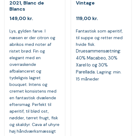
2021, Blanc de
Vintage
Blancs
149,00
kr.
119,00
kr.
Lys, gylden farve. I
Fantastisk som aperitif,
næsen er der citron og
til suppe og retter med
abrikos med noter af
hvide fisk.
ristet brød. Fin og
Druesammensætning:
elegant med en
40% Macabeo, 30%
overraskende
Xarel·lo og 30%
afbalanceret og
Parellada.
Lagring: min.
tydeligvis lagret
15 måneder
bouquet. Intens og
cremet konsistens med
en fantastisk dvælende
eftersmag. Perfekt til
aperitif, til blød ost,
nødder, tørret frugt, fisk
og skaldyr. Cava af uhyre
høj håndværksmæssigt