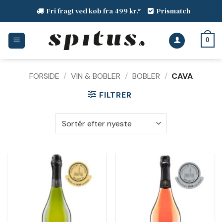
Fortsæt
Fri fragt ved køb fra 499 kr.*
Prismatch
til
indhold
0
FORSIDE
/
VIN & BOBLER
/
BOBLER
/
CAVA
FILTRER