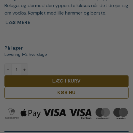
Beluga, og dermed den ypperste luksus når det drejer sig
om vodka. Komplet med lille hammer og børste.
LÆS MERE
På lager
Levering 1-2 hverdage
Beluga Gold Line i læderæske (Montenegro) antal
LÆG I KURV
KØB NU