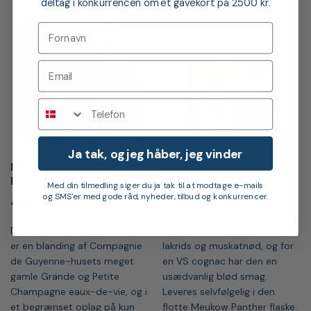
deltag i konkurrencen om et gavekort på 2500 kr.
Telefon
Ja tak, og jeg håber, jeg vinder
Meukow Esprit de
Meukow V.S. Black
Famille Cognac
Panther Cognac, 35cl
Med din tilmedling siger du ja tak til at modtage e-mails
og SMS'er med gode råd, nyheder, tilbud og konkurrencer.
4.499,00
kr.
229,00
kr.
Denne prisvindende Cognac
Meukow VS med noter af træ,
er en blanding af Compagnie
lakrids og muskatnød, og for
de Guyenne-husets meget
en VS cognac har den en
gamle Grande og Petite
usædvanlig blød smag.
Champagne eaux-de-vie, og i
Leveres selvfølgelig i den
et begrænset oplag på kun
flotte Meukow Panther flaske.