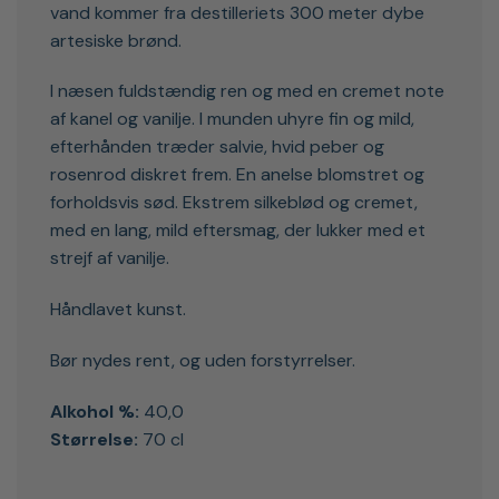
vand kommer fra destilleriets 300 meter dybe
artesiske brønd.
I næsen fuldstændig ren og med en cremet note
af kanel og vanilje. I munden uhyre fin og mild,
efterhånden træder salvie, hvid peber og
rosenrod diskret frem. En anelse blomstret og
forholdsvis sød. Ekstrem silkeblød og cremet,
med en lang, mild eftersmag, der lukker med et
strejf af vanilje.
Håndlavet kunst.
Bør nydes rent, og uden forstyrrelser.
Alkohol %:
40,0
Størrelse:
70 cl