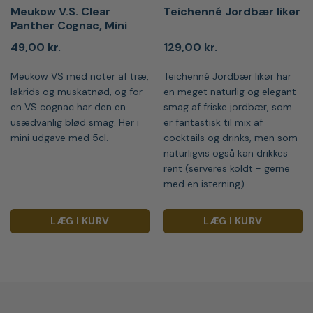
Meukow V.S. Clear
Teichenné Jordbær likør
Panther Cognac, Mini
49,00
kr.
129,00
kr.
Meukow VS med noter af træ,
Teichenné Jordbær likør har
lakrids og muskatnød, og for
en meget naturlig og elegant
en VS cognac har den en
smag af friske jordbær, som
usædvanlig blød smag. Her i
er fantastisk til mix af
mini udgave med 5cl.
cocktails og drinks, men som
naturligvis også kan drikkes
rent (serveres koldt - gerne
med en isterning).
LÆG I KURV
LÆG I KURV