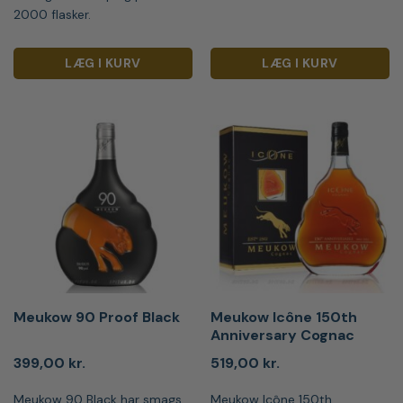
2000 flasker.
LÆG I KURV
LÆG I KURV
Meukow 90 Proof Black
Meukow Icône 150th
Anniversary Cognac
399,00
kr.
519,00
kr.
Meukow 90 Black har smags
Meukow Icône 150th