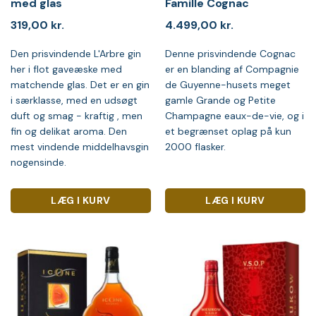
med glas
Famille Cognac
319,00
kr.
4.499,00
kr.
Den prisvindende L'Arbre gin
Denne prisvindende Cognac
her i flot gaveæske med
er en blanding af Compagnie
matchende glas. Det er en gin
de Guyenne-husets meget
i særklasse, med en udsøgt
gamle Grande og Petite
duft og smag - kraftig , men
Champagne eaux-de-vie, og i
fin og delikat aroma. Den
et begrænset oplag på kun
mest vindende middelhavsgin
2000 flasker.
nogensinde.
LÆG I KURV
LÆG I KURV