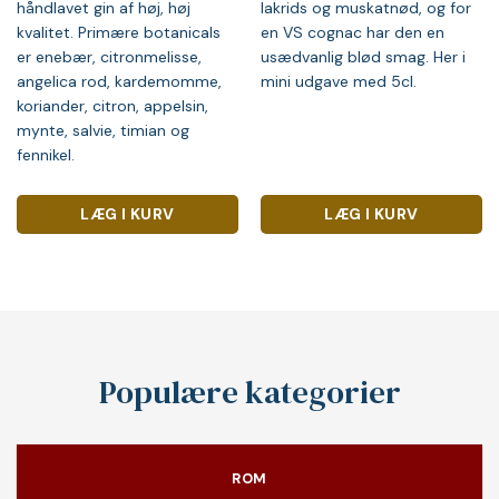
håndlavet gin af høj, høj
lakrids og muskatnød, og for
kvalitet. Primære botanicals
en VS cognac har den en
er enebær, citronmelisse,
usædvanlig blød smag. Her i
angelica rod, kardemomme,
mini udgave med 5cl.
koriander, citron, appelsin,
mynte, salvie, timian og
fennikel.
LÆG I KURV
LÆG I KURV
Populære kategorier
ROM