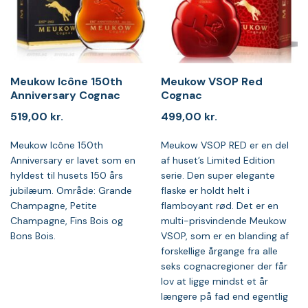
Meukow Icône 150th
Meukow VSOP Red
Anniversary Cognac
Cognac
519,00
kr.
499,00
kr.
Meukow Icône 150th
Meukow VSOP RED er en del
Anniversary er lavet som en
af huset’s Limited Edition
hyldest til husets 150 års
serie. Den super elegante
jubilæum. Område: Grande
flaske er holdt helt i
Champagne, Petite
flamboyant rød. Det er en
Champagne, Fins Bois og
multi-prisvindende Meukow
Bons Bois.
VSOP, som er en blanding af
forskellige årgange fra alle
seks cognacregioner der får
lov at ligge mindst et år
længere på fad end egentlig