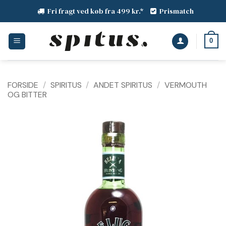
Fortsæt
Fri fragt ved køb fra 499 kr.*
Prismatch
til
indhold
0
FORSIDE
/
SPIRITUS
/
ANDET SPIRITUS
/
VERMOUTH
OG BITTER