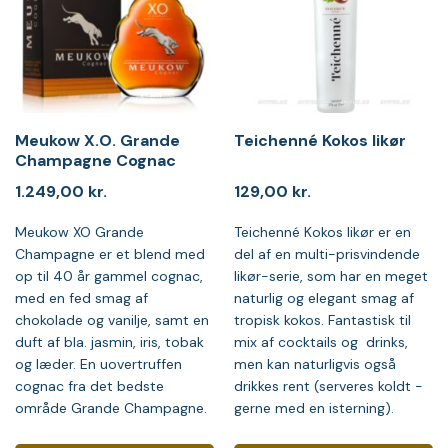
Meukow X.O. Grande
Teichenné Kokos likør
Champagne Cognac
1.249,00
kr.
129,00
kr.
Meukow XO Grande
Teichenné Kokos likør er en
Champagne er et blend med
del af en multi-prisvindende
op til 40 år gammel cognac,
likør-serie, som har en meget
med en fed smag af
naturlig og elegant smag af
chokolade og vanilje, samt en
tropisk kokos. Fantastisk til
duft af bla. jasmin, iris, tobak
mix af cocktails og drinks,
og læder. En uovertruffen
men kan naturligvis også
cognac fra det bedste
drikkes rent (serveres koldt -
område Grande Champagne.
gerne med en isterning).