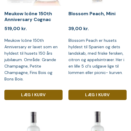
Meukow Icône 150th
Blossom Peach, Mini
Anniversary Cognac
519,00
kr.
39,00
kr.
Meukow Icône 150th
Blossom Peach er husets
Anniversary er lavet som en
hyldest til Spanien og dets
hyldest til husets 150 års
landskab, med friske fersken,
jubilæum. Område: Grande
citron og appelsintræer. Her i
Champagne, Petite
en lille 5 cl's udgave lige til
Champagne, Fins Bois og
lommen eller picnic- kurven.
Bons Bois.
LÆG I KURV
LÆG I KURV