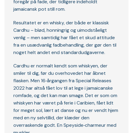
foregår på fade, der tidligere indeholdt
jamaicansk pot still rom.
Resultatet er en whisky, der både er klassisk
Cardhu – blød, honningrig og uimodståeligt
venlig – men samtidig har fået et skud attitude
fra en usædvanlig fadbehandling, der gør den til
noget helt andet end standardudgaverne.
Cardhu er normalt kendt som whiskyen, der
smiler til dig, før du overhovedet har åbnet
flasken. Men 16‑årgangen fra Special Releases
2022 har altså fået lov til at lege i jamaicanske
romfade, og det kan man smage. Det er som om
whiskyen har været på ferie i Caribien, fået lidt
for meget sol, lært at danse og nu er vendt hjem
med en ny selvtillid, der klæder den
overraskende godt. En Speyside‑charmeur med
muskler