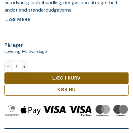
usædvanlig fadbehandling, der gør den til noget helt
andet end standardudgaverne.
LÆS MERE
På lager
Levering 1-2 hverdage
Cardhu 16 Years Old Single Malt Special Release 2022 Whisk
LÆG I KURV
KØB NU