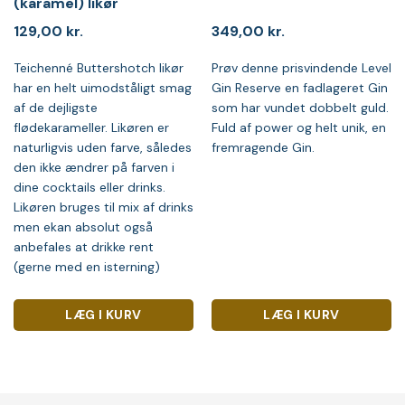
(karamel) likør
129,00
kr.
349,00
kr.
Teichenné Buttershotch likør
Prøv denne prisvindende Level
har en helt uimodståligt smag
Gin Reserve en fadlageret Gin
af de dejligste
som har vundet dobbelt guld.
flødekarameller. Likøren er
Fuld af power og helt unik, en
naturligvis uden farve, således
fremragende Gin.
den ikke ændrer på farven i
dine cocktails eller drinks.
Likøren bruges til mix af drinks
men ekan absolut også
anbefales at drikke rent
(gerne med en isterning)
LÆG I KURV
LÆG I KURV