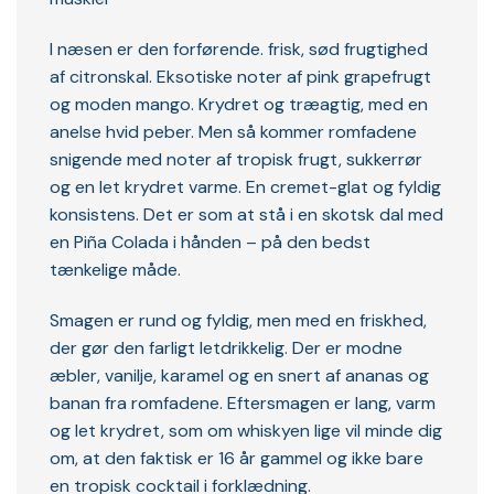
I næsen er den forførende. frisk, sød frugtighed
af citronskal. Eksotiske noter af pink grapefrugt
og moden mango. Krydret og træagtig, med en
anelse hvid peber. Men så kommer romfadene
snigende med noter af tropisk frugt, sukkerrør
og en let krydret varme. En cremet-glat og fyldig
konsistens. Det er som at stå i en skotsk dal med
en Piña Colada i hånden – på den bedst
tænkelige måde.
Smagen er rund og fyldig, men med en friskhed,
der gør den farligt letdrikkelig. Der er modne
æbler, vanilje, karamel og en snert af ananas og
banan fra romfadene. Eftersmagen er lang, varm
og let krydret, som om whiskyen lige vil minde dig
om, at den faktisk er 16 år gammel og ikke bare
en tropisk cocktail i forklædning.