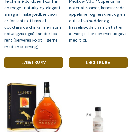
Teichenné Jordbær likør har
Meukow VSOP Superior har
en meget naturlig og elegant
noter af rosiner, kandiserede
smag af friske jordbær, som
appelsiner og ferskner, og en
er fantastisk til mix af
duft af valnødder og
cocktails og drinks, men som
hasselnødder, samt et strejf
naturligvis også kan drikkes
af vanilje. Her i en mini udgave
rent (serveres koldt - gerne
med 5 cl.
med en isterning).
LÆG I KURV
LÆG I KURV