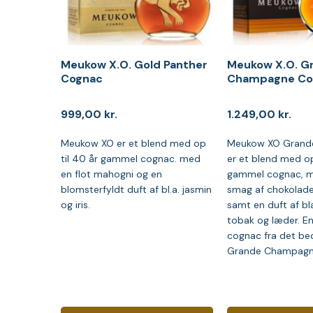
Meukow X.O. Gold Panther
Meukow X.O. G
Cognac
Champagne Co
999,00
kr.
1.249,00
kr.
Meukow XO er et blend med op
Meukow XO Grand
til 40 år gammel cognac. med
er et blend med op
en flot mahogni og en
gammel cognac, m
blomsterfyldt duft af bl.a. jasmin
smag af chokolade 
og iris.
samt en duft af bla.
tobak og læder. En
cognac fra det b
Grande Champagn