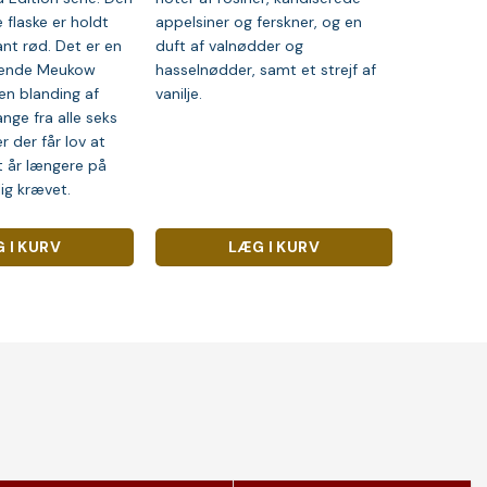
 flaske er holdt
appelsiner og ferskner, og en
ant rød. Det er en
duft af valnødder og
dende Meukow
hasselnødder, samt et strejf af
en blanding af
vanilje.
ange fra alle seks
 der får lov at
t år længere på
ig krævet.
 I KURV
LÆG I KURV