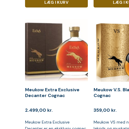
LÆG I KURV
LÆG I 
Meukow Extra Exclusive
Meukow V.S. Bl
Decanter Cognac
Cognac
2.499,00
kr.
359,00
kr.
Meukow Extra Exclusive
Meukow VS med no
Decanter er en eksklusiv cognac
lakrids og muskatn