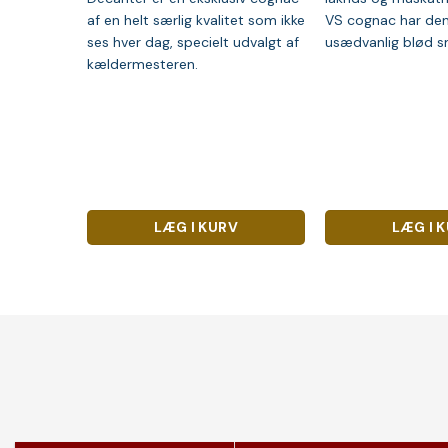
af en helt særlig kvalitet som ikke
VS cognac har de
ses hver dag, specielt udvalgt af
usædvanlig blød s
kældermesteren.
LÆG I KURV
LÆG I 