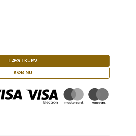
 100% Agave Azul antal
LÆG I KURV
KØB NU