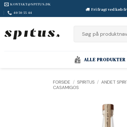
Fortsæt
KONTAKT@SPITUS.DK
Fri fragt ved køb f
til
40 50 55 44
indhold
Søg
efter:
ALLE PRODUKTER
FORSIDE
/
SPIRITUS
/
ANDET SPIR
CASAMIGOS