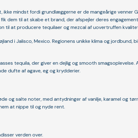
, ikke mindst fordi grundlæggerne er de mangeårige venner 
 fik dem til at skabe et brand, der afspejler deres engagement
 til at producere tequilaer og mezcal af uovertruffen kvalitet
jland i Jalisco, Mexico. Regionens unikke klima og jordbund, b
sses tequila, der giver en dejlig og smooth smagsoplevelse
nde dufte af agave, eg og krydderier.
e og salte noter, med antydninger af vanilje, karamel og tør
nem at nippe til og nyde rent.
disser verden over.