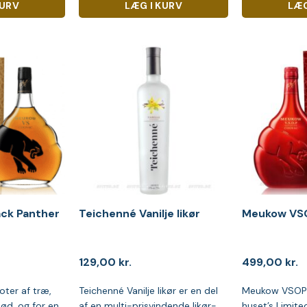
KURV
LÆG I KURV
LÆG
ack Panther
Teichenné Vanilje likør
Meukow VS
129,00
kr.
499,00
kr.
ter af træ,
Teichenné Vanilje likør er en del
Meukow VSOP R
ød, og for en
af en multi-prisvindende likør-
huset’s Limite