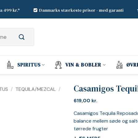
ra 499 kr.*
Danmarks stærkeste priser - med garanti
SPIRITUS
VIN & BOBLER
ØVR
Casamigos Tequi
ITUS
/
TEQUILA/MEZCAL
/
619,00
kr.
Casamigos Tequila Reposado
balance mellem søde og salte
tørrede frugter