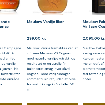
rande
Meukow Vanilje likør
Meukow Pal
gnac
Vintage Co
299,00
kr.
2.095,00
kr
e Champagne
Meukow Vanilla fremstilles ved at
Meukow Palme 
 til 40 år
infusere Meukow VS Cognac
særlig serie sk
ed en fed
med naturlig vaniljeekstrakt, og
Kældermester 
og vanilje,
resultatet er en utrolig fin
me en duft af 
 jasmin, iris,
balanceret smag, hvor såvel
blomsternoter
 uovertruffen
cognac- som vaniljesmagen
fed toffee og f
edste område
kommer til sin ret, uden at blive
noter.
e.
for sød. Fås også i 5 cl eller 50
cl.