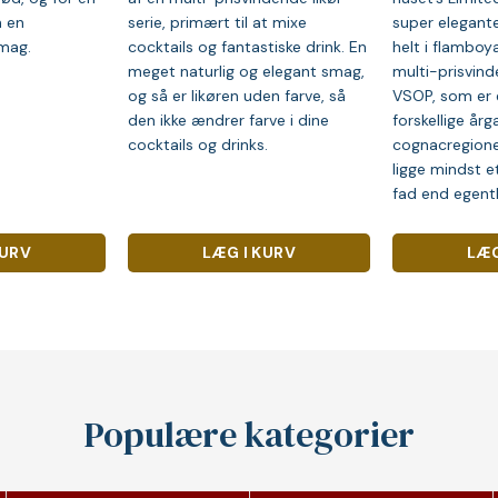
n en
serie, primært til at mixe
super elegante
mag.
cocktails og fantastiske drink. En
helt i flamboy
meget naturlig og elegant smag,
multi-prisvin
og så er likøren uden farve, så
VSOP, som er 
den ikke ændrer farve i dine
forskellige årg
cocktails og drinks.
cognacregioner
ligge mindst e
fad end egentl
KURV
LÆG I KURV
LÆG
Populære kategorier