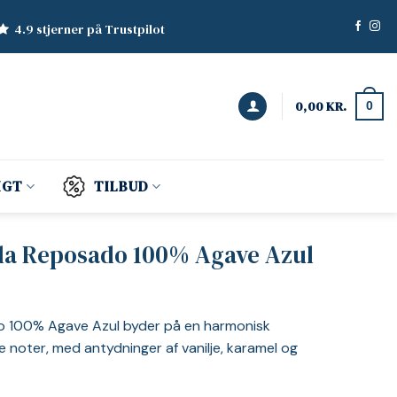
4.9 stjerner på Trustpilot
0,00
KR.
0
IGT
TILBUD
la Reposado 100% Agave Azul
 100% Agave Azul byder på en harmonisk
 noter, med antydninger af vanilje, karamel og