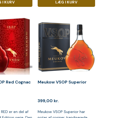
 I KURV
LÆG I KURV
OP Red Cognac
Meukow VSOP Superior
399,00
kr.
ED er en del af
Meukow VSOP Superior har
d Edition serie. Den
noter af rosiner, kandiserede