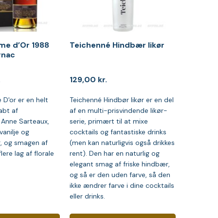
me d’Or 1988
Teichenné Hindbær likør
gnac
.
129,00
kr.
D'or er en helt
Teichenné Hindbør likør er en del
abt af
af en multi-prisvindende likør-
Anne Sarteaux,
serie, primært til at mixe
vanilje og
cocktails og fantastiske drinks
, og smagen af
(men kan naturligvis også drikkes
lere lag af florale
rent). Den har en naturlig og
elegant smag af friske hindbær,
og så er den uden farve, så den
ikke ændrer farve i dine cocktails
eller drinks.