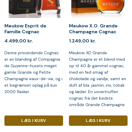
Meukow Esprit de
Meukow X.O. Grande
Famille Cognac
Champagne Cognac
4.499,00
kr.
1.249,00
kr.
Denne prisvindende Cognac
Meukow XO Grande
er en blanding af Compagnie
Champagne er et blend med
de Guyenne-husets meget
op til 40 år gammel cognac,
gamle Grande og Petite
med en fed smag af
Champagne eaux-de-vie, og i
chokolade og vanilje, samt en
et begrænset oplag på kun
duft af bla. jasmin, iris, tobak
2000 flasker.
og læder. En uovertruffen
cognac fra det bedste
område Grande Champagne.
LÆG I KURV
LÆG I KURV