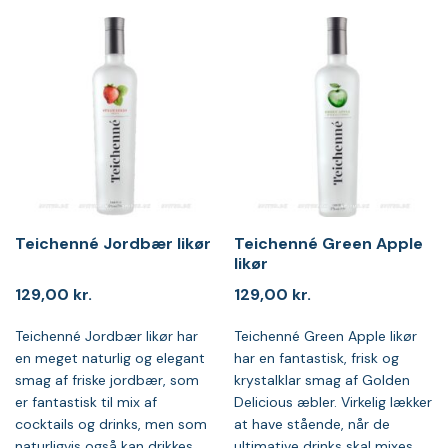
Teichenné Jordbær likør
Teichenné Green Apple
likør
129,00
kr.
129,00
kr.
Teichenné Jordbær likør har
Teichenné Green Apple likør
en meget naturlig og elegant
har en fantastisk, frisk og
smag af friske jordbær, som
krystalklar smag af Golden
er fantastisk til mix af
Delicious æbler. Virkelig lækker
cocktails og drinks, men som
at have stående, når de
naturligvis også kan drikkes
ultimative drinks skal mixes,