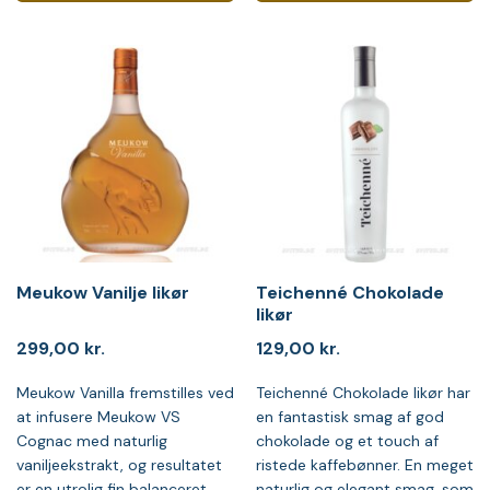
Meukow Vanilje likør
Teichenné Chokolade
likør
299,00
kr.
129,00
kr.
Meukow Vanilla fremstilles ved
Teichenné Chokolade likør har
at infusere Meukow VS
en fantastisk smag af god
Cognac med naturlig
chokolade og et touch af
vaniljeekstrakt, og resultatet
ristede kaffebønner. En meget
er en utrolig fin balanceret
naturlig og elegant smag, som