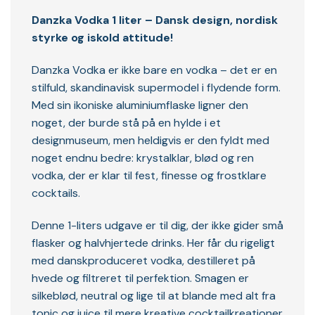
Danzka Vodka 1 liter – Dansk design, nordisk
styrke og iskold attitude!
Danzka Vodka er ikke bare en vodka – det er en
stilfuld, skandinavisk supermodel i flydende form.
Med sin ikoniske aluminiumflaske ligner den
noget, der burde stå på en hylde i et
designmuseum, men heldigvis er den fyldt med
noget endnu bedre: krystalklar, blød og ren
vodka, der er klar til fest, finesse og frostklare
cocktails.
Denne 1-liters udgave er til dig, der ikke gider små
flasker og halvhjertede drinks. Her får du rigeligt
med danskproduceret vodka, destilleret på
hvede og filtreret til perfektion. Smagen er
silkeblød, neutral og lige til at blande med alt fra
tonic og juice til mere kreative cocktailkreationer