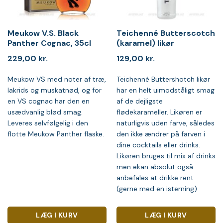
Meukow V.S. Black
Teichenné Butterscotch
Panther Cognac, 35cl
(karamel) likør
229,00
kr.
129,00
kr.
Meukow VS med noter af træ,
Teichenné Buttershotch likør
lakrids og muskatnød, og for
har en helt uimodståligt smag
en VS cognac har den en
af de dejligste
usædvanlig blød smag.
flødekarameller. Likøren er
Leveres selvfølgelig i den
naturligvis uden farve, således
flotte Meukow Panther flaske.
den ikke ændrer på farven i
dine cocktails eller drinks.
Likøren bruges til mix af drinks
men ekan absolut også
anbefales at drikke rent
(gerne med en isterning)
LÆG I KURV
LÆG I KURV