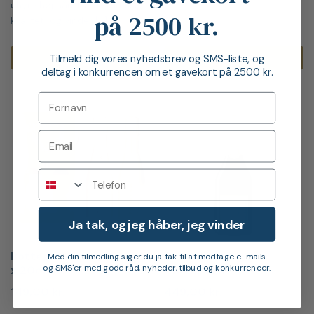
uhyre høj håndværksmæssigt
på 2500 kr.
kvalitet, og vinder [...]
LÆG I KURV
LÆG I KURV
Tilmeld dig vores nyhedsbrev og SMS-liste, og
deltag i konkurrencen om et gavekort på 2500 kr.
Telefon
Ja tak, og jeg håber, jeg vinder
Bottega Glamour Sæt, 2
Deutz Brut Classic
Med din tilmedling siger du ja tak til at modtage e-mails
og SMS'er med gode råd, nyheder, tilbud og konkurrencer.
x 20cl
Champagne
149,00
kr.
449,00
kr.