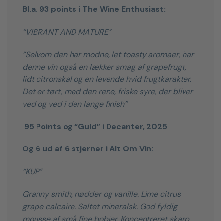
Bl.a. 93 points i The Wine Enthusiast:
“VIBRANT AND MATURE”
”Selvom den har modne, let toasty aromaer, har
denne vin også en lækker smag af grapefrugt,
lidt citronskal og en levende hvid frugtkarakter.
Det er tørt, med den rene, friske syre, der bliver
ved og ved i den lange finish”
95 Points og “Guld” i Decanter, 2025
Og 6 ud af 6 stjerner i Alt Om Vin:
“KUP”
Granny smith, nødder og vanille.
Lime citrus
grape calcaire. Saltet mineralsk.
God fyldig
mousse af små fine bobler. Koncentreret skarp