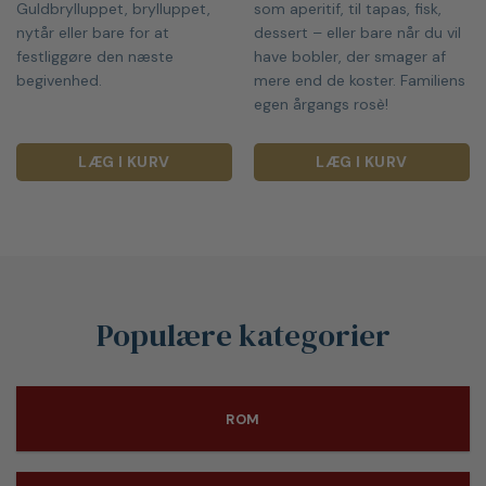
Guldbrylluppet, brylluppet,
som aperitif, til tapas, fisk,
nytår eller bare for at
dessert – eller bare når du vil
festliggøre den næste
have bobler, der smager af
begivenhed.
mere end de koster. Familiens
egen årgangs rosè!
LÆG I KURV
LÆG I KURV
Populære kategorier
ROM