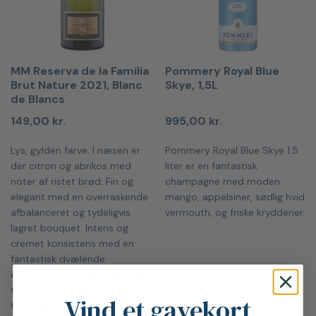
MM Reserva de la Familia
Pommery Royal Blue
Brut Nature 2021, Blanc
Skye, 1,5L
de Blancs
149,00
kr.
995,00
kr.
Lys, gylden farve. I næsen er
Pommery Royal Blue Skye 1.5
der citron og abrikos med
liter er en fantastisk
noter af ristet brød. Fin og
champagne med moden
elegant med en overraskende
mango, appelsiner, sødlig hvid
afbalanceret og tydeligvis
vermouth, og friske krydderier.
lagret bouquet. Intens og
cremet konsistens med en
fantastisk dvælende
eftersmag. Perfekt til aperitif,
til blød ost, nødder, tørret
Vind et gavekort
frugt, fisk og skaldyr. Cava af