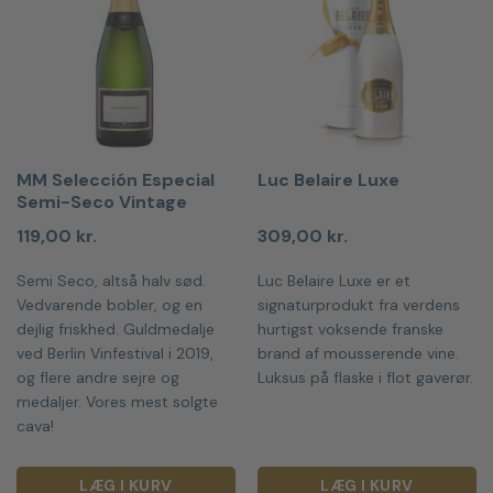
MM Selección Especial
Luc Belaire Luxe
Semi-Seco Vintage
119,00
kr.
309,00
kr.
Semi Seco, altså halv sød.
Luc Belaire Luxe er et
Vedvarende bobler, og en
signaturprodukt fra verdens
dejlig friskhed. Guldmedalje
hurtigst voksende franske
ved Berlin Vinfestival i 2019,
brand af mousserende vine.
og flere andre sejre og
Luksus på flaske i flot gaverør.
medaljer. Vores mest solgte
cava!
LÆG I KURV
LÆG I KURV