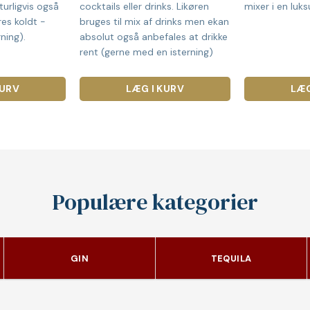
turligvis også
cocktails eller drinks. Likøren
mixer i en luks
res koldt -
bruges til mix af drinks men ekan
ning).
absolut også anbefales at drikke
rent (gerne med en isterning)
KURV
LÆG I KURV
LÆG
Populære kategorier
GIN
TEQUILA