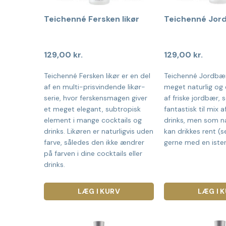
Teichenné Fersken likør
Teichenné Jord
129,00
kr.
129,00
kr.
Teichenné Fersken likør er en del
Teichenné Jordbær 
af en multi-prisvindende likør-
meget naturlig og
serie, hvor ferskensmagen giver
af friske jordbær, 
et meget elegant, subtropisk
fantastisk til mix a
element i mange cocktails og
drinks, men som na
drinks. Likøren er naturligvis uden
kan drikkes rent (s
farve, således den ikke ændrer
gerne med en ister
på farven i dine cocktails eller
drinks.
LÆG I KURV
LÆG I 