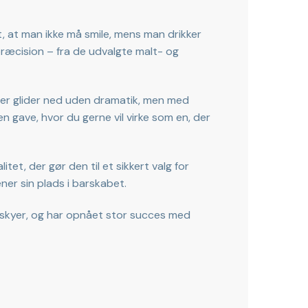
gt, at man ikke må smile, mens man drikker
præcision – fra de udvalgte malt- og
 der glider ned uden dramatik, men med
en gave, hvor du gerne vil virke som en, der
tet, der gør den til et sikkert valg for
ner sin plads i barskabet.
iskyer, og har opnået stor succes med