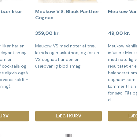
bær likør
Meukow V.S. Black Panther
Meukow Vanil
Cognac
359,00
kr.
49,00
kr.
likør har en
Meukow VS med noter af træ,
Meukow Vanilla
 elegant smag
lakrids og muskatnød, og for en
infusere Meu
som er
VS cognac har den en
med naturlig v
f cocktails og
usædvanlig blød smag.
resultatet er e
turligvis også
balanceret sm
erveres koldt -
cognac- som 
ning).
kommer til sin 
for sød. Fås og
cl.
KURV
LÆG I KURV
LÆG