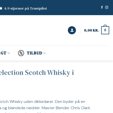
4.9 stjerner på Trustpilot
0,00
KR.
0
IGT
TILBUD
lection Scotch Whisky i
otch Whisky uden dikkedarer. Den byder på en
a og blandede nødder. Master Blender Chris Clark