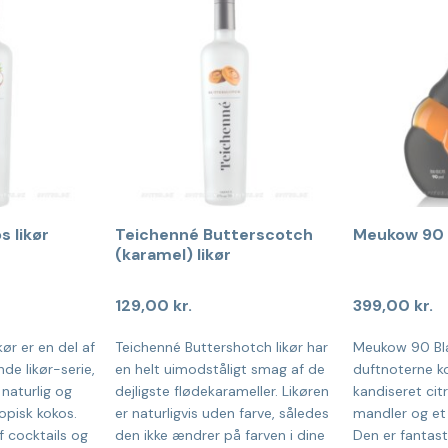
 likør
Teichenné Butterscotch
Meukow 90 
(karamel) likør
129,00
kr.
399,00
kr.
ør er en del af
Teichenné Buttershotch likør har
Meukow 90 Bl
de likør-serie,
en helt uimodståligt smag af de
duftnoterne k
naturlig og
dejligste flødekarameller. Likøren
kandiseret citr
opisk kokos.
er naturligvis uden farve, således
mandler og et s
af cocktails og
den ikke ændrer på farven i dine
Den er fantas