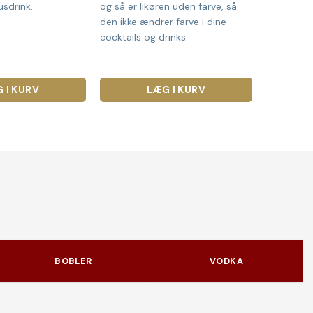
usdrink.
og så er likøren uden farve, så
den ikke ændrer farve i dine
cocktails og drinks.
 I KURV
LÆG I KURV
BOBLER
VODKA