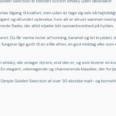
olden Selection er blendet Scotch Whisky uden dikkedarer.
iøs tilgang til kvalitet, men uden at tage sig selv så højtideli
elegant og afrundet oplevelse, hvor alt er skruet sammen med 
antede flaske, der altid stjæler lidt opmærksomhed på hylden.
ret. Du får varme noter af honning, karamel og let krydderi,
 fungerer lige godt til en stille aften, en god middag eller som 
 whisky, der smager dyrere, end den er, og som leverer en kvali
 En elegant, velsmagende og charmerende klassiker, der fortje
Dimple Golden Selection af over 30 skotske malt- og kornwh