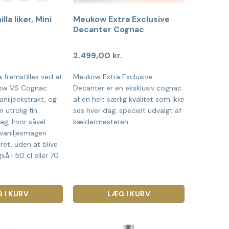
la likør, Mini
Meukow Extra Exclusive
Decanter Cognac
2.499,00
kr.
 fremstilles ved at
Meukow Extra Exclusive
kow VS Cognac
Decanter er en eksklusiv cognac
aniljeekstrakt, og
af en helt særlig kvalitet som ikke
n utrolig fin
ses hver dag, specielt udvalgt af
ag, hvor såvel
kældermesteren.
vaniljesmagen
ret, uden at blive
så i 50 cl eller 70
 I KURV
LÆG I KURV