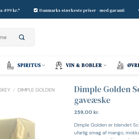
ra 499 kr.*
Danmarks stærkeste priser - med garanti
SPIRITUS
VIN & BOBLER
ØVR
Dimple Golden Se
SKEY
/
DIMPLE GOLDEN
gaveæske
259,00
kr.
Dimple Golden er blendet Sc
ufarlig smag af mango, mokk