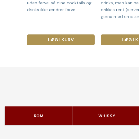
uden farve, så dine cocktails og
drinks, men kan na
drinks ikke ændrer farve.
drikkes rent (serve
gerne med en ister
LÆG I KURV
LÆG I 
ROM
WHISKY