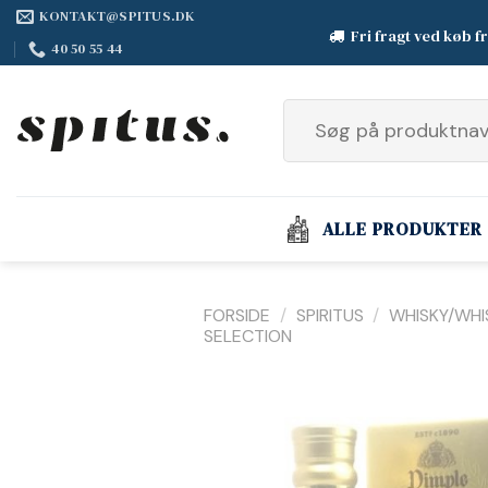
Fortsæt
KONTAKT@SPITUS.DK
Fri fragt ved køb f
til
40 50 55 44
indhold
Søg
efter:
ALLE PRODUKTER
FORSIDE
/
SPIRITUS
/
WHISKY/WHI
SELECTION