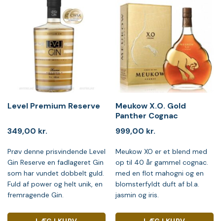
Level Premium Reserve
Meukow X.O. Gold
Panther Cognac
349,00
kr.
999,00
kr.
Prøv denne prisvindende Level
Meukow XO er et blend med
Gin Reserve en fadlageret Gin
op til 40 år gammel cognac.
som har vundet dobbelt guld.
med en flot mahogni og en
Fuld af power og helt unik, en
blomsterfyldt duft af bl.a.
fremragende Gin.
jasmin og iris.
LÆG I KURV
LÆG I KURV