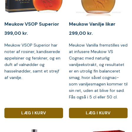
Meukow VSOP Superior
Meukow Vanilje likør
399,00
kr.
299,00
kr.
Meukow VSOP Superior har
Meukow Vanilla fremstilles ved
noter af rosiner, kandiserede
at infusere Meukow VS
appelsiner og ferskner, og en
Cognac med naturlig
duft af valnødder og
vaniljeekstrakt, og resultatet
hasselnødder, samt et strejf
er en utrolig fin balanceret
af vanilje.
smag, hvor såvel cognac-
som vaniljesmagen kommer til
sin ret, uden at blive for sød.
Fås også i 5 cl eller 50 cl.
LÆG I KURV
LÆG I KURV