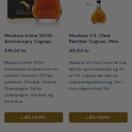
Meukow Icône 150th
Meukow V.S. Clear
Anniversary Cognac
Panther Cognac, Mini
519,00
kr.
49,00
kr.
Meukow Icône 150th
Meukow VS med noter af træ,
Anniversary er lavet som en
lakrids og muskatnød, og for
hyldest til husets 150 års
en VS cognac har den en
jubilæum. Område: Grande
usædvanlig blød smag. Her i
Champagne, Petite
mini udgave med 5cl.
Champagne, Fins Bois og
Bons Bois.
LÆG I KURV
LÆG I KURV