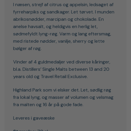
I næsen, strejf af citrus og appelsin, ledsaget af
fyrreharpiks og sandkager. Let tørvet. I munden
abrikosnødder, marcipan og chokolade. En
anelse havsalt, og heldigvis en herlig let,
sødmefyldt lyng-røg. Varm og lang eftersmag,
med ristede nødder, vanilje, sherry og lette
bølger af røg.
Vinder af 4 guldmedaljer ved diverse kåringer,
bl.a. Distillers’ Single Malts between 13 and 20
years old og Travel Retail Exclusive.
Highland Park som vi elsker det. Let, sødlig røg
fra lokal lyng, og masser af volumen og velsmag
fra malten og 16 år på gode fade.
Leveres i gaveæske