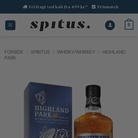
Fortsæt
Fri fragt ved køb fra 499 kr.*
Prismatch
til
indhold
0
FORSIDE
/
SPIRITUS
/
WHISKY/WHISKEY
/
HIGHLAND
PARK