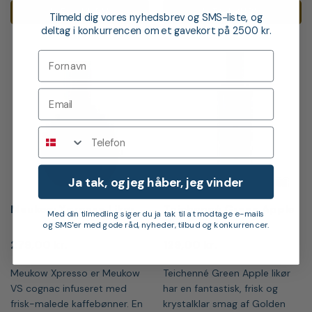
LÆG I KURV
LÆG I KURV
Tilmeld dig vores nyhedsbrev og SMS-liste, og
deltag i konkurrencen om et gavekort på 2500 kr.
Telefon
Ja tak, og jeg håber, jeg vinder
Meukow Xpresso Likør
Teichenné Green Apple
Med din tilmedling siger du ja tak til at modtage e-mails
likør
og SMS'er med gode råd, nyheder, tilbud og konkurrencer.
279,00
kr.
129,00
kr.
Meukow Xpresso er Meukow
Teichenné Green Apple likør
VS cognac infuseret med
har en fantastisk, frisk og
frisk-malede kaffebønner. En
krystalklar smag af Golden