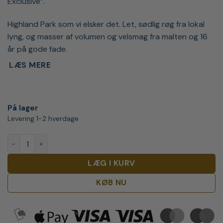
Exclusive”.
Highland Park som vi elsker det. Let, sødlig røg fra lokal
lyng, og masser af volumen og velsmag fra malten og 16
år på gode fade.
LÆS MERE
På lager
Levering 1-2 hverdage
Highland Park 16 Y.O. Wings of the Eagle Whisky antal
LÆG I KURV
KØB NU