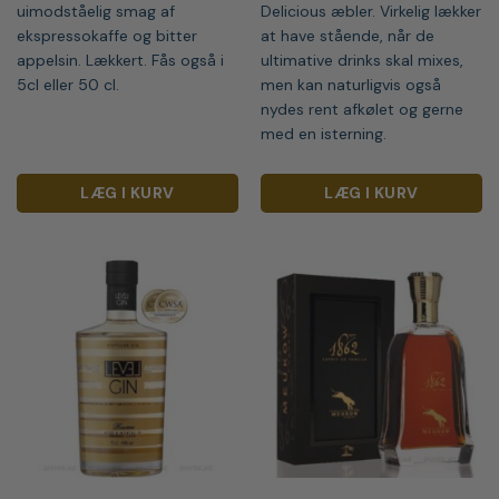
uimodståelig smag af
Delicious æbler. Virkelig lækker
ekspressokaffe og bitter
at have stående, når de
appelsin. Lækkert. Fås også i
ultimative drinks skal mixes,
5cl eller 50 cl.
men kan naturligvis også
nydes rent afkølet og gerne
med en isterning.
LÆG I KURV
LÆG I KURV