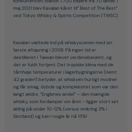
konkurrencen, blandt 1.700 bejlere fra 70 lande. I
maj 2021 blev Kavalan kåret til” Best of The Best”
ved Tokyo Whisky & Spirits Competition (TWSC).
Kavalan væltede ind på whiskyscenen med sin
første aftapning i 2008. På ingen tid er
destilleriet i Taiwan blevet verdensberømt, og
det er fuldt fortjent. Det tropiske klima med de
tårnhøje temperaturer i lagerbygningerne (nemt
42 grader!) betyder, at whiskyen hurtigt modner
og får smag, dybde og kompleksitet som var den
langt ældre. ”Englenes andel” – den mængde
whisky, som fordamper om året – ligger stort set
aldrig på under 10-12% (versus omkring 3% i
Skotland) og kan i nogle år nå 15%!