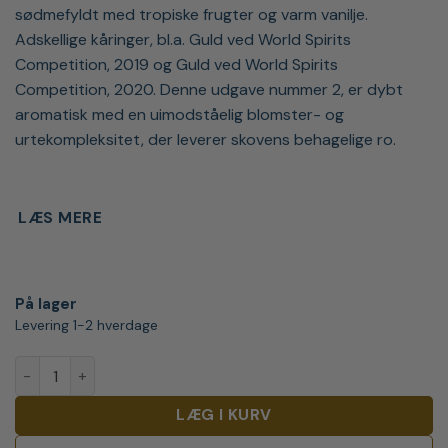
sødmefyldt med tropiske frugter og varm vanilje.
Adskellige kåringer, bl.a. Guld ved World Spirits
Competition, 2019 og Guld ved World Spirits
Competition, 2020. Denne udgave nummer 2, er dybt
aromatisk med en uimodståelig blomster- og
urtekompleksitet, der leverer skovens behagelige ro.
LÆS MERE
På lager
Levering 1-2 hverdage
Kavalan Distillery Select No. 2 antal
LÆG I KURV