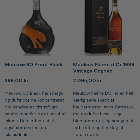
Meukow 90 Proof Black
Meukow Palme d’Or 1988
Vintage Cognac
399,00
kr.
2.095,00
kr.
Meukow 90 Black har smags
Meukow Palme D'or er en helt
og duftnoterne koncentreret
særlig serie skabt af
om kandiseret citrusfrugt,
Kældermester Anne Sarteaux,
vanilje, mandler og et strejf af
me en duft af vanilje og
lakrids. Den er fantastisk,
blomsternoter, og smagen af
også som mixer i en
fed toffee og flere lag af
luksusdrink.
florale noter.