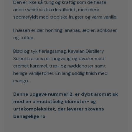
Den er ikke så tung og kraftig som de fleste
andre whiskies fra destilleriet, men mere
sødmefyldt med tropiske frugter og varm vanilje.
I næsen er der honning, ananas, æbler, abrikoser
og toffee.
Blød og tyk flerlagssmag. Kavalan Distillery
Select’s aroma er langvarig og dvæler med
cremet karamel, træ- og nøddenoter samt
herlige vaniljetoner. En lang sødlig finish med
mango.
Denne udgave nummer 2, er dybt aromatisk
med en uimodståelig blomster- og
urtekompleksitet, der leverer skovens
behagelige ro.