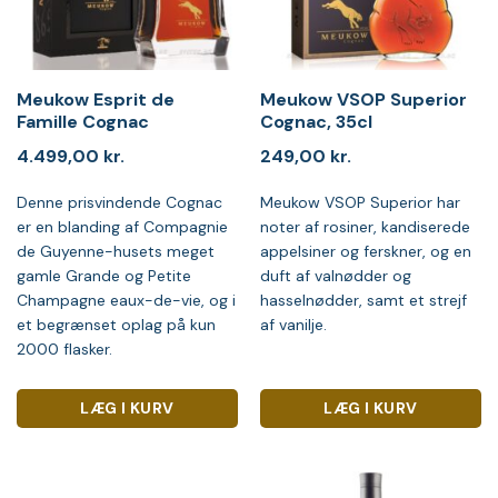
Meukow Esprit de
Meukow VSOP Superior
Famille Cognac
Cognac, 35cl
4.499,00
kr.
249,00
kr.
Denne prisvindende Cognac
Meukow VSOP Superior har
er en blanding af Compagnie
noter af rosiner, kandiserede
de Guyenne-husets meget
appelsiner og ferskner, og en
gamle Grande og Petite
duft af valnødder og
Champagne eaux-de-vie, og i
hasselnødder, samt et strejf
et begrænset oplag på kun
af vanilje.
2000 flasker.
LÆG I KURV
LÆG I KURV