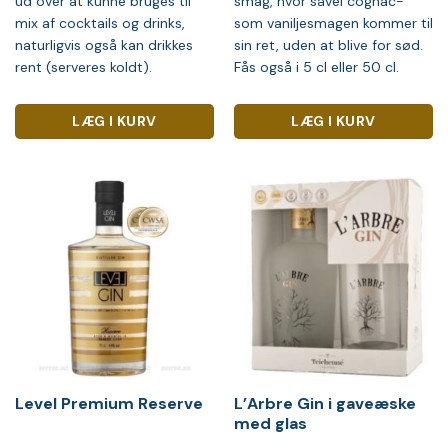
ud over at kunne bruges til
smag, hvor såvel cognac-
mix af cocktails og drinks,
som vaniljesmagen kommer til
naturligvis også kan drikkes
sin ret, uden at blive for sød.
rent (serveres koldt).
Fås også i 5 cl eller 50 cl.
LÆG I KURV
LÆG I KURV
Level Premium Reserve
L’Arbre Gin i gaveæske
med glas