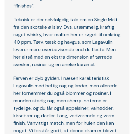
“finishes”.
Teknisk er der selvfølgelig tale om en Single Malt
fra den skotske ø Islay. Dvs. utæmmelig, kraftig
røget whisky, hvor malten her er røget til omkring
40 ppm. Tørv, tæsk og havgus, som Lagavulin
leverer mere overbevisende end de fleste. Men;
her altså med en ekstra dimension af tørrede
svesker, rosiner og en anelse karamel.
Farven er dyb gylden. I næsen karakteristisk
Lagavulin med heftig røg og læder, men allerede
her fornemmer du også blommer og rosiner. I
munden stadig røg, men sherry-noterne er
tydelige, og du får også appelsiner, valnødder,
kirsebær og dadler. Lang, vedvarende og varm
finish. Vanvittigt match, men for hulen den kan
noget. Vi forstår godt, at denne dram er blevet