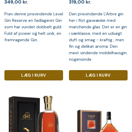
349,00
kr.
319,00
kr.
Prøv denne prisvindende Level
Den prisvindende L'Arbre gin
Gin Reserve en fadlageret Gin
her i flot gaveæske med
som har vundet dobbelt guld.
matchende glas. Det er en gin
Fuld af power og helt unik, en
i særklasse, med en udsøgt
fremragende Gin.
duft og smag - kraftig , men
fin og delikat aroma. Den
mest vindende middelhavsgin
nogensinde.
LÆG I KURV
LÆG I KURV