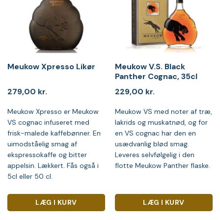
Meukow Xpresso Likør
Meukow V.S. Black
Panther Cognac, 35cl
279,00
kr.
229,00
kr.
Meukow Xpresso er Meukow
Meukow VS med noter af træ,
VS cognac infuseret med
lakrids og muskatnød, og for
frisk-malede kaffebønner. En
en VS cognac har den en
uimodståelig smag af
usædvanlig blød smag.
ekspressokaffe og bitter
Leveres selvfølgelig i den
appelsin. Lækkert. Fås også i
flotte Meukow Panther flaske.
5cl eller 50 cl.
LÆG I KURV
LÆG I KURV