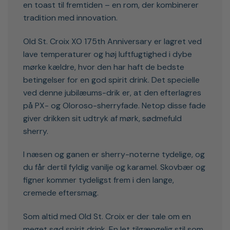
en toast til fremtiden – en rom, der kombinerer
tradition med innovation.
Old St. Croix XO 175th Anniversary er lagret ved
lave temperaturer og høj luftfugtighed i dybe
mørke kældre, hvor den har haft de bedste
betingelser for en god spirit drink. Det specielle
ved denne jubilæums-drik er, at den efterlagres
på PX- og Oloroso-sherryfade. Netop disse fade
giver drikken sit udtryk af mørk, sødmefuld
sherry.
I næsen og ganen er sherry-noterne tydelige, og
du får dertil fyldig vanilje og karamel. Skovbær og
figner kommer tydeligst frem i den lange,
cremede eftersmag.
Som altid med Old St. Croix er der tale om en
meget sød spirit drink. En let tilgængelig stil som