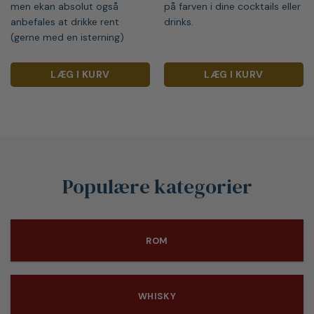
men ekan absolut også
på farven i dine cocktails eller
anbefales at drikke rent
drinks.
(gerne med en isterning)
LÆG I KURV
LÆG I KURV
Populære kategorier
ROM
WHISKY