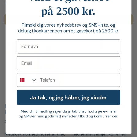
luksusdrink.
med 5 cl.
på 2500 kr.
LÆG I KURV
LÆG I KURV
Tilmeld dig vores nyhedsbrev og SMS-liste, og
deltag i konkurrencen om et gavekort på 2500 kr.
Telefon
Ja tak, og jeg håber, jeg vinder
Meukow V.S. Black
Teichenné Vanilje likør
Panther Cognac
Med din tilmedling siger du ja tak til at modtage e-mails
og SMS'er med gode råd, nyheder, tilbud og konkurrencer.
359,00
kr.
129,00
kr.
Meukow VS med noter af træ,
Teichenné Vanilje likør er en