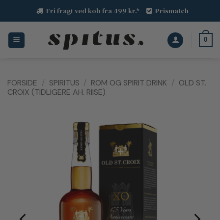
Fortsæt
Fri fragt ved køb fra 499 kr.*
Prismatch
til
indhold
0
FORSIDE
/
SPIRITUS
/
ROM OG SPIRIT DRINK
/
OLD ST.
CROIX (TIDLIGERE AH. RIISE)