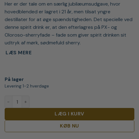
Her er der tale om en særlig jubilæumsudgave, hvor
hovedblended er lagret i 21 år, men tilsat yngre
destillater for at øge spændstigheden. Det specielle ved
denne spirit drink er, at den efterlagres på PX- og
Oloroso-sherryfade – fade som giver spirit drinken sit
udtryk af mørk, sødmefuld sherry.
LÆS MERE
På lager
Levering 1-2 hverdage
Old St. Croix XO Reserve 175 Years Anniversary antal
LÆG I KURV
KØB NU