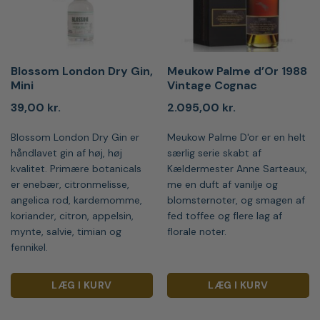
Blossom London Dry Gin,
Meukow Palme d’Or 1988
Mini
Vintage Cognac
39,00
kr.
2.095,00
kr.
Blossom London Dry Gin er
Meukow Palme D'or er en helt
håndlavet gin af høj, høj
særlig serie skabt af
kvalitet. Primære botanicals
Kældermester Anne Sarteaux,
er enebær, citronmelisse,
me en duft af vanilje og
angelica rod, kardemomme,
blomsternoter, og smagen af
koriander, citron, appelsin,
fed toffee og flere lag af
mynte, salvie, timian og
florale noter.
fennikel.
LÆG I KURV
LÆG I KURV