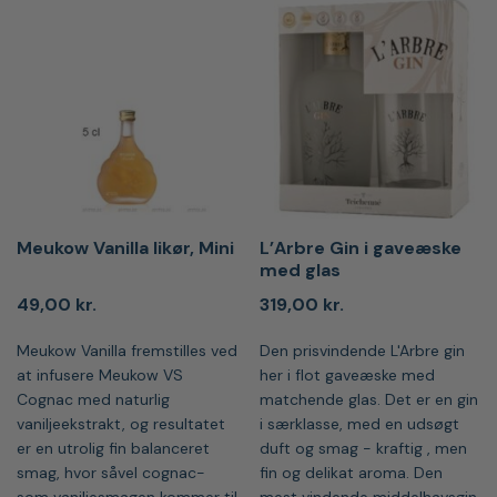
Meukow Vanilla likør, Mini
L’Arbre Gin i gaveæske
med glas
49,00
kr.
319,00
kr.
Meukow Vanilla fremstilles ved
Den prisvindende L'Arbre gin
at infusere Meukow VS
her i flot gaveæske med
Cognac med naturlig
matchende glas. Det er en gin
vaniljeekstrakt, og resultatet
i særklasse, med en udsøgt
er en utrolig fin balanceret
duft og smag - kraftig , men
smag, hvor såvel cognac-
fin og delikat aroma. Den
som vaniljesmagen kommer til
mest vindende middelhavsgin