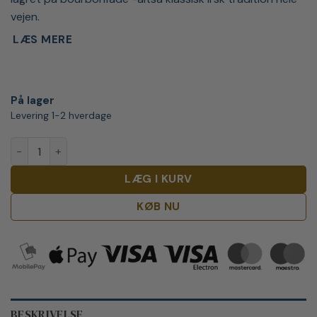
vejen.
LÆS MERE
På lager
Levering 1-2 hverdage
The Wild Geese Classic Blend antal
LÆG I KURV
KØB NU
BESKRIVELSE