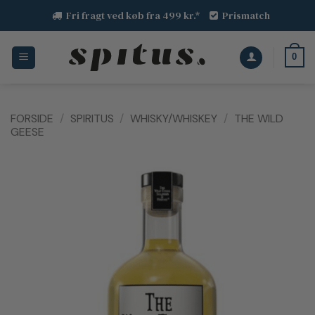
Fortsæt
Fri fragt ved køb fra 499 kr.*
Prismatch
til
indhold
0
FORSIDE
/
SPIRITUS
/
WHISKY/WHISKEY
/
THE WILD
GEESE