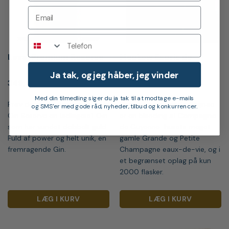
Telefon
Level Premium Reserve
Meukow Esprit de
Famille Cognac
Ja tak, og jeg håber, jeg vinder
349,00
kr.
4.499,00
kr.
Med din tilmedling siger du ja tak til at modtage e-mails
Prøv denne prisvindende Level
Denne prisvindende Cognac
og SMS'er med gode råd, nyheder, tilbud og konkurrencer.
Gin Reserve en fadlageret Gin
er en blanding af Compagnie
som har vundet dobbelt guld.
de Guyenne-husets meget
Fuld af power og helt unik, en
gamle Grande og Petite
fremragende Gin.
Champagne eaux-de-vie, og i
et begrænset oplag på kun
2000 flasker.
LÆG I KURV
LÆG I KURV