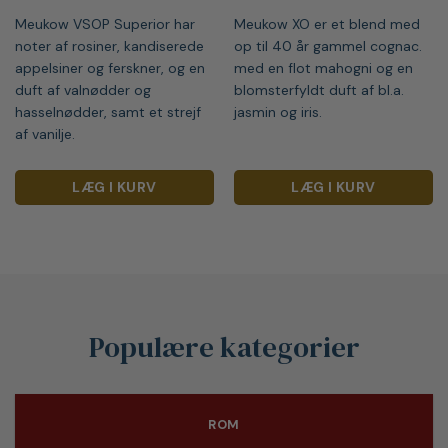
Meukow VSOP Superior har
Meukow XO er et blend med
noter af rosiner, kandiserede
op til 40 år gammel cognac.
appelsiner og ferskner, og en
med en flot mahogni og en
duft af valnødder og
blomsterfyldt duft af bl.a.
hasselnødder, samt et strejf
jasmin og iris.
af vanilje.
LÆG I KURV
LÆG I KURV
Populære kategorier
ROM