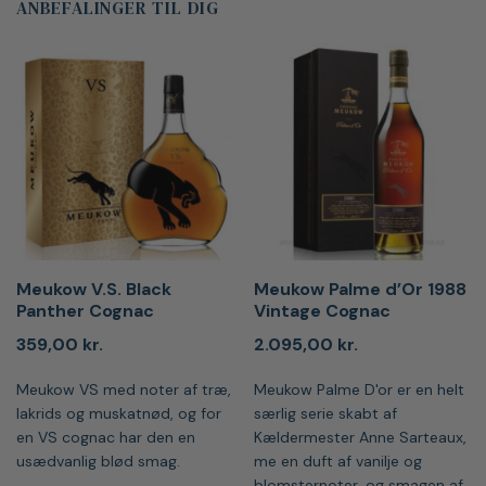
ANBEFALINGER TIL DIG
Meukow V.S. Black
Meukow Palme d’Or 1988
Panther Cognac
Vintage Cognac
359,00
kr.
2.095,00
kr.
Meukow VS med noter af træ,
Meukow Palme D'or er en helt
lakrids og muskatnød, og for
særlig serie skabt af
en VS cognac har den en
Kældermester Anne Sarteaux,
usædvanlig blød smag.
me en duft af vanilje og
blomsternoter, og smagen af