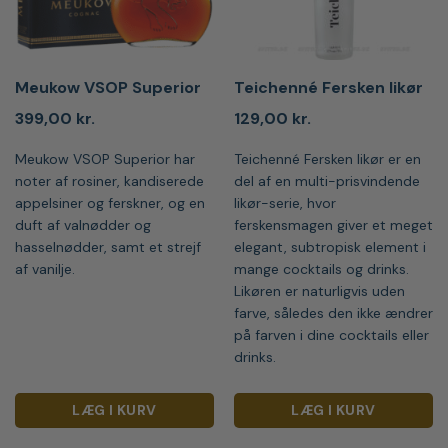
Meukow VSOP Superior
Teichenné Fersken likør
399,00
kr.
129,00
kr.
Meukow VSOP Superior har
Teichenné Fersken likør er en
noter af rosiner, kandiserede
del af en multi-prisvindende
appelsiner og ferskner, og en
likør-serie, hvor
duft af valnødder og
ferskensmagen giver et meget
hasselnødder, samt et strejf
elegant, subtropisk element i
af vanilje.
mange cocktails og drinks.
Likøren er naturligvis uden
farve, således den ikke ændrer
på farven i dine cocktails eller
drinks.
LÆG I KURV
LÆG I KURV