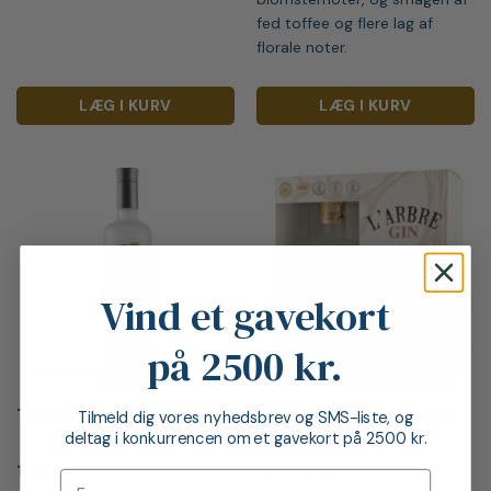
fed toffee og flere lag af
florale noter.
LÆG I KURV
LÆG I KURV
Vind et gavekort
på 2500 kr.
Teichenné Kokos likør
L’Arbre Gin i gaveæske
Tilmeld dig vores nyhedsbrev og SMS-liste, og
med glas
deltag i konkurrencen om et gavekort på 2500 kr.
129,00
kr.
319,00
kr.