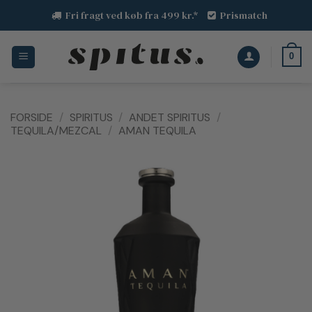
Fortsæt
Fri fragt ved køb fra 499 kr.*
Prismatch
til
indhold
0
FORSIDE
/
SPIRITUS
/
ANDET SPIRITUS
/
TEQUILA/MEZCAL
/
AMAN TEQUILA