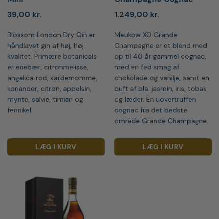
39,00
kr.
1.249,00
kr.
Blossom London Dry Gin er
Meukow XO Grande
håndlavet gin af høj, høj
Champagne er et blend med
kvalitet. Primære botanicals
op til 40 år gammel cognac,
er enebær, citronmelisse,
med en fed smag af
angelica rod, kardemomme,
chokolade og vanilje, samt en
koriander, citron, appelsin,
duft af bla. jasmin, iris, tobak
mynte, salvie, timian og
og læder. En uovertruffen
fennikel.
cognac fra det bedste
område Grande Champagne.
LÆG I KURV
LÆG I KURV