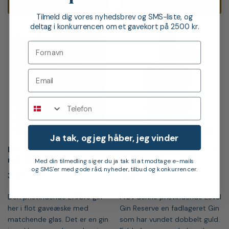
LÆG I KURV
LÆG I KURV
Tilmeld dig vores nyhedsbrev og SMS-liste, og
deltag i konkurrencen om et gavekort på 2500 kr.
Telefon
Ja tak, og jeg håber, jeg vinder
L’Arbre Gin i gaveæske
Level Premium Reserve
med glas
Med din tilmedling siger du ja tak til at modtage e-mails
og SMS'er med gode råd, nyheder, tilbud og konkurrencer.
319,00
kr.
349,00
kr.
Den prisvindende L'Arbre gin
Prøv denne prisvindende Level
her i flot gaveæske med
Gin Reserve en fadlageret Gin
matchende glas. Det er en gin
som har vundet dobbelt guld.