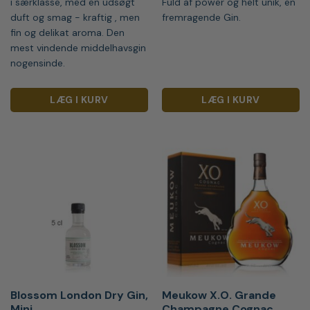
i særklasse, med en udsøgt
Fuld af power og helt unik, en
duft og smag - kraftig , men
fremragende Gin.
fin og delikat aroma. Den
mest vindende middelhavsgin
nogensinde.
LÆG I KURV
LÆG I KURV
Blossom London Dry Gin,
Meukow X.O. Grande
Mini
Champagne Cognac