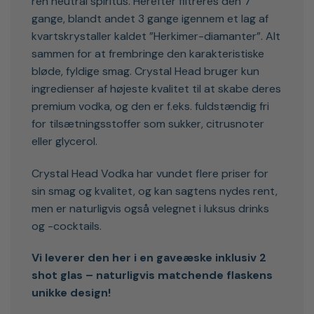
ren neutral spiritus. Herefter filtreres den 7
gange, blandt andet 3 gange igennem et lag af
kvartskrystaller kaldet ”Herkimer-diamanter”. Alt
sammen for at frembringe den karakteristiske
bløde, fyldige smag. Crystal Head bruger kun
ingredienser af højeste kvalitet til at skabe deres
premium vodka, og den er f.eks. fuldstændig fri
for tilsætningsstoffer som sukker, citrusnoter
eller glycerol.
Crystal Head Vodka har vundet flere priser for
sin smag og kvalitet, og kan sagtens nydes rent,
men er naturligvis også velegnet i luksus drinks
og -cocktails.
Vi leverer den her i en gaveæske inklusiv 2
shot glas – naturligvis matchende flaskens
unikke design!