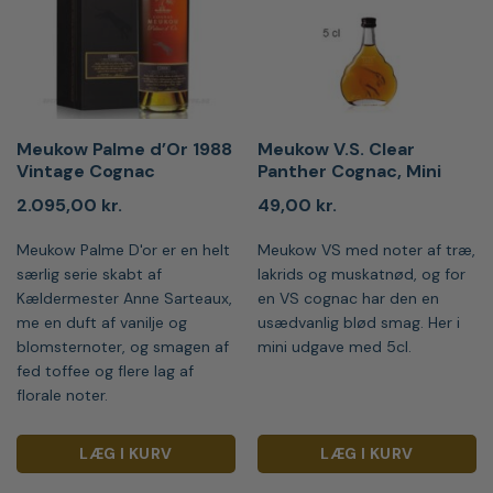
Meukow Palme d’Or 1988
Meukow V.S. Clear
Vintage Cognac
Panther Cognac, Mini
2.095,00
kr.
49,00
kr.
Meukow Palme D'or er en helt
Meukow VS med noter af træ,
særlig serie skabt af
lakrids og muskatnød, og for
Kældermester Anne Sarteaux,
en VS cognac har den en
me en duft af vanilje og
usædvanlig blød smag. Her i
blomsternoter, og smagen af
mini udgave med 5cl.
fed toffee og flere lag af
florale noter.
LÆG I KURV
LÆG I KURV