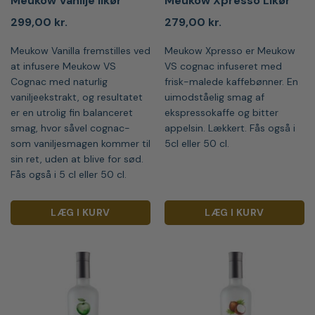
Meukow Vanilje likør
Meukow Xpresso Likør
299,00
kr.
279,00
kr.
Meukow Vanilla fremstilles ved
Meukow Xpresso er Meukow
at infusere Meukow VS
VS cognac infuseret med
Cognac med naturlig
frisk-malede kaffebønner. En
vaniljeekstrakt, og resultatet
uimodståelig smag af
er en utrolig fin balanceret
ekspressokaffe og bitter
smag, hvor såvel cognac-
appelsin. Lækkert. Fås også i
som vaniljesmagen kommer til
5cl eller 50 cl.
sin ret, uden at blive for sød.
Fås også i 5 cl eller 50 cl.
LÆG I KURV
LÆG I KURV