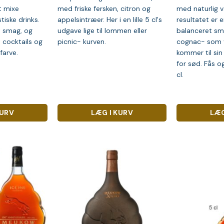
at mixe
med friske fersken, citron og
med naturlig v
tiske drinks.
appelsintræer. Her i en lille 5 cl's
resultatet er e
t smag, og
udgave lige til lommen eller
balanceret sm
e cocktails og
picnic- kurven.
cognac- som 
farve.
kommer til sin 
for sød. Fås og
cl.
KURV
LÆG I KURV
LÆG