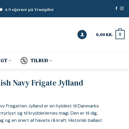
4.9 stjerner på Trustpilot
0,00
KR.
0
IGT
TILBUD
ish Navy Frigate Jylland
avy Fregatten Jylland er en hyldest til Danmarks
ntyrlyst og til krydderiernes magi. Den er til dig,
ag og en snert af havets rå kraft. Historisk ballast