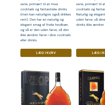
serie, primært til at mixe
serie, primært til 
cocktails og fantastiske drinks
cocktails og fantas
(men kan naturligvis også drikkes
Naturlig og elegan
rent). Den har en naturlig og
uden farve, så din
elegant smag af friske hindbær,
drinks ikke ændrer 
og så er den uden farve, så den
ikke ændrer farve i dine cocktails
eller drinks.
LÆG I KURV
LÆG I 