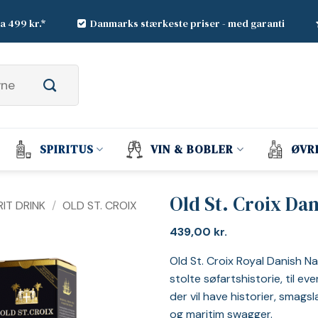
ra 499 kr.*
Danmarks stærkeste priser - med garanti
SPIRITUS
VIN & BOBLER
ØVR
Old St. Croix Dan
IT DRINK
/
OLD ST. CROIX
439,00
kr.
Old St. Croix Royal Danish N
stolte søfartshistorie, til eve
der vil have historier, smagsl
og maritim swagger.