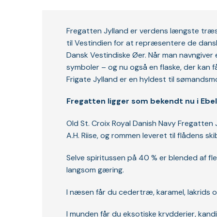
Fregatten Jylland er verdens længste træsk
til Vestindien for at repræsentere de dansk
Dansk Vestindiske Øer. Når man navngiver en
symboler – og nu også en flaske, der kan få
Frigate Jylland er en hyldest til sømandsm
Fregatten ligger som bekendt nu i Ebelt
Old St. Croix Royal Danish Navy Fregatten J
A.H. Riise, og rommen leveret til flådens sk
Selve spiritussen på 40 % er blended af fle
langsom gæring.
I næsen får du cedertræ, karamel, lakrids og 
I munden får du eksotiske krydderier, kand