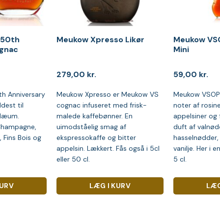
150th
Meukow Xpresso Likør
Meukow VSO
ognac
Mini
279,00
kr.
59,00
kr.
h Anniversary
Meukow Xpresso er Meukow VS
Meukow VSOP 
dest til
cognac infuseret med frisk-
noter af rosin
ilæum.
malede kaffebønner. En
appelsiner og 
Champagne,
uimodståelig smag af
duft af valnød
 Fins Bois og
ekspressokaffe og bitter
hasselnødder, 
appelsin. Lækkert. Fås også i 5cl
vanilje. Her i
eller 50 cl.
5 cl.
KURV
LÆG I KURV
LÆG