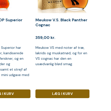
P Superior
Meukow V.S. Black Panther
Cognac
359,00
kr.
Superior har
Meukow VS med noter af træ,
er, kandiserede
lakrids og muskatnød, og for en
ferskner, og en
VS cognac har den en
der og
usædvanlig blød smag.
samt et strejf af
 en mini udgave med
 I KURV
LÆG I KURV