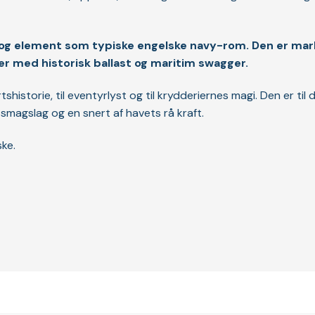
l og element som typiske engelske navy-rom. Den er marka
er med historisk ballast og maritim swagger.
historie, til eventyrlyst og til krydderiernes magi. Den er til d
r, smagslag og en snert af havets rå kraft.
ke.