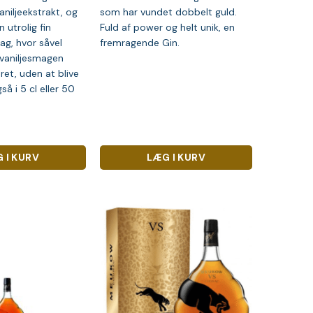
aniljeekstrakt, og
som har vundet dobbelt guld.
n utrolig fin
Fuld af power og helt unik, en
ag, hvor såvel
fremragende Gin.
vaniljesmagen
ret, uden at blive
så i 5 cl eller 50
 I KURV
LÆG I KURV