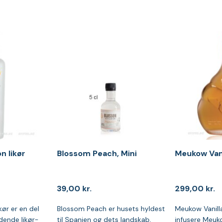
n likør
Blossom Peach, Mini
Meukow Vanil
39,00
kr.
299,00
kr.
kør er en del
Blossom Peach er husets hyldest
Meukow Vanilla
dende likør-
til Spanien og dets landskab,
infusere Meu