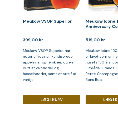
Meukow VSOP Superior
Meukow Icône 
Anniversary C
399,00
kr.
519,00
kr.
Meukow VSOP Superior har
Meukow Icône 150t
noter af rosiner, kandiserede
er lavet som en hyl
appelsiner og ferskner, og en
husets 150 års jub
duft af valnødder og
Område: Grande 
hasselnødder, samt et strejf af
Petite Champagne,
vanilje.
Bons Bois.
LÆG I KURV
LÆG I 