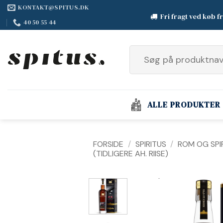
Fortsæt
KONTAKT@SPITUS.DK
Fri fragt ved køb f
til
40 50 55 44
indhold
Søg
efter:
ALLE PRODUKTER
FORSIDE
/
SPIRITUS
/
ROM OG SPIR
(TIDLIGERE AH. RIISE)