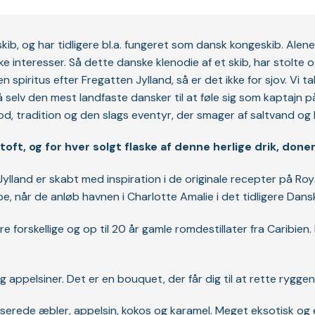
ib, og har tidligere bl.a. fungeret som dansk kongeskib. Alene
e interesser. Så dette danske klenodie af et skib, har stolte og
 spiritus efter Fregatten Jylland, så er det ikke for sjov. Vi 
 selv den mest landfaste dansker til at føle sig som kaptajn p
od, tradition og den slags eventyr, der smager af saltvand og 
oft, og for hver solgt flaske af denne herlige drik, doner
ylland er skabt med inspiration i de originale recepter på Roy
ibe, når de anløb havnen i Charlotte Amalie i det tidligere Dans
re forskellige og op til 20 år gamle romdestillater fra Caribi
appelsiner. Det er en bouquet, der får dig til at rette ryggen og
iserede æbler, appelsin, kokos og karamel. Meget eksotisk og e