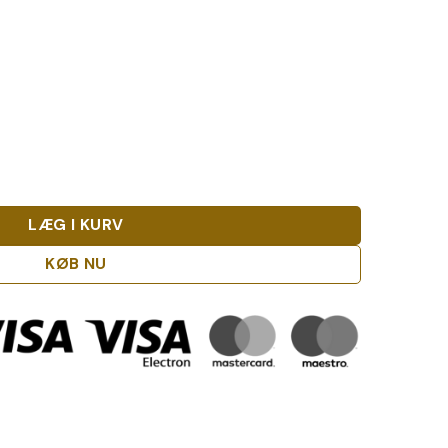
gate Jylland antal
LÆG I KURV
KØB NU