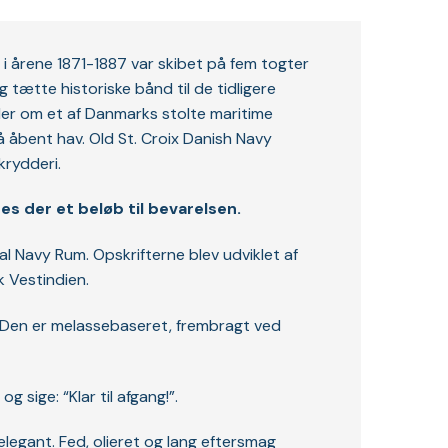
 i årene 1871-1887 var skibet på fem togter
 tætte historiske bånd til de tidligere
taler om et af Danmarks stolte maritime
å åbent hav. Old St. Croix Danish Navy
krydderi.
es der et beløb til bevarelsen.
al Navy Rum. Opskrifterne blev udviklet af
k Vestindien.
en. Den er melassebaseret, frembragt ved
 sige: “Klar til afgang!”.
legant. Fed, olieret og lang eftersmag